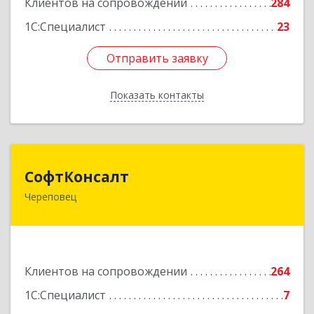
Клиентов на сопровождении
284
1С:Специалист
23
Отправить заявку
Отправить заявку
Показать контакты
Назад
СофтКонсалт
СофтКонсалт
Череповец
162614, Вологодская обл, Череповец г,
М.Горького ул, дом № 32, оф.611/2
Подробнее
Клиентов на сопровождении
264
1С:Специалист
7