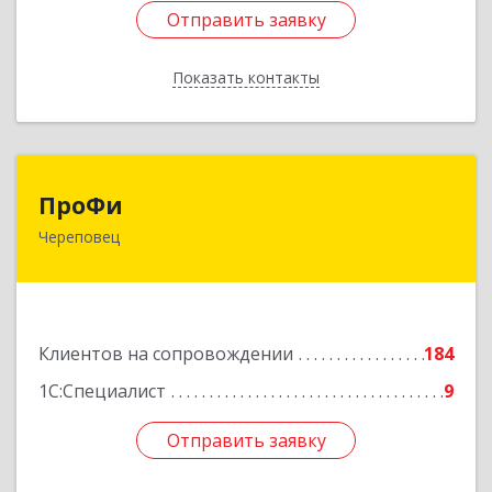
Отправить заявку
Отправить заявку
Показать контакты
Назад
ПроФи
ПроФи
Череповец
162602, Вологодская обл, Череповец г,
Советский пр-кт, дом № 99а, этаж 5, оф. 501
Подробнее
Клиентов на сопровождении
184
1С:Специалист
9
Отправить заявку
Отправить заявку