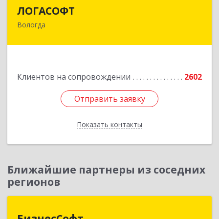
ЛОГАСОФТ
ЛОГАСОФТ
Вологда
160002, Вологодская обл, Вологда г, Гагарина
ул, дом № 26, пом.3
Подробнее
Клиентов на сопровождении
2602
Отправить заявку
Отправить заявку
Показать контакты
Назад
Ближайшие партнеры из соседних
регионов
БизнесСофт
БизнесСофт