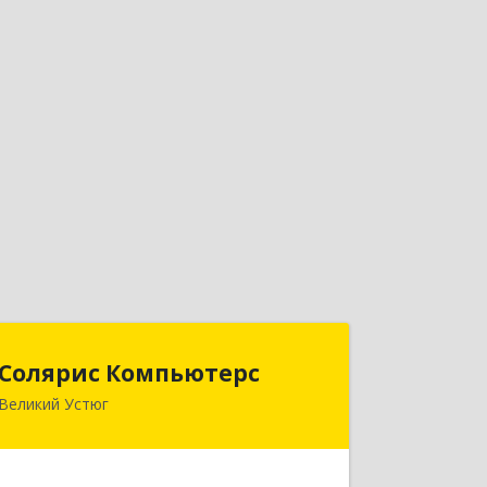
Солярис Компьютерс
Солярис Компьютерс
Великий Устюг
162390, Вологодская обл, Великий
Устюг г, Виноградова ул, дом № 87