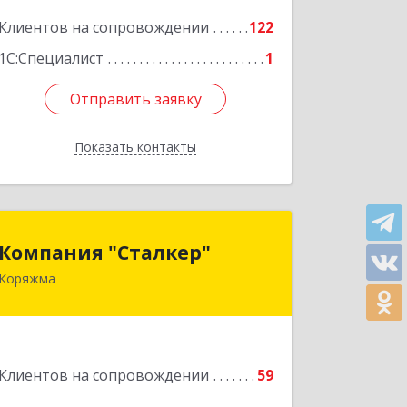
Подробнее
Клиентов на сопровождении
122
1С:Специалист
1
Отправить заявку
Отправить заявку
Показать контакты
Назад
Компания "Сталкер"
Компания "Сталкер"
Коряжма
165651, Архангельская обл, Коряжма г,
Архангельская ул, дом № 14
Подробнее
Клиентов на сопровождении
59