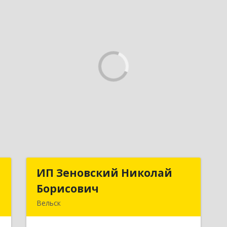
Р
ИП Зеновский Николай
ИП Зеновский Николай
Борисович
Борисович
й
Вельск
,
165150, Архангельская обл, Вельский
2
р-н, Лукинская д, Надежды ул, дом №