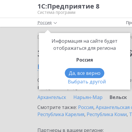
1С:Предприятие 8
Система программ
Россия
Пр
Главная
Сервисы ИТС
1С:Лекторий
1С:Лекто
Информация на сайте будет
отображаться для региона
Заказать 1С:Лектори
Россия
в Вельске
Да, все верно
Ознакомьтесь с информационными карт
Выбрать другой
внедрение продукта.
Архангельск
Нарьян-Мар
Вельск
Смотрите также:
Россия
,
Архангельская 
Республика Карелия
,
Республика Коми
,
Т
Партнеры в вашем регионе: