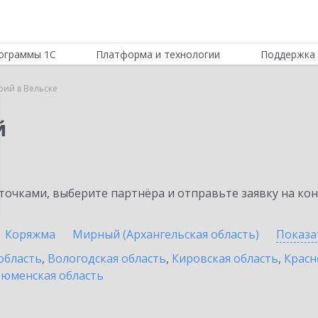
ограммы 1С
Платформа и технологии
Поддержка 
рий в Вельске
й
очками, выберите партнёра и отправьте заявку на ко
Коряжма
Мирный (Архангельская область)
Показа
область
,
Вологодская область
,
Кировская область
,
Красн
юменская область