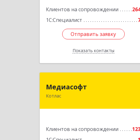
Подробне
Клиентов на сопровождении
26
1С:Специалист
Отправить заявку
Отправить заявку
Показать контакты
Назад
Медиасоф
Медиасофт
Котлас
165300, Архангельская обл, Котлас г
Маяковского ул, дом № 
Подробне
Клиентов на сопровождении
12
1С:Специалист