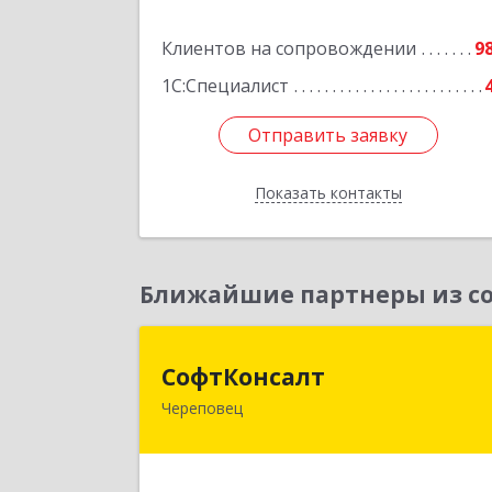
Подробне
Клиентов на сопровождении
9
1С:Специалист
Отправить заявку
Отправить заявку
Показать контакты
Назад
Ближайшие партнеры из со
СофтКонсал
СофтКонсалт
Череповец
162614, Вологодская обл, Черепове
г, М.Горького ул, дом № 32, оф.611/