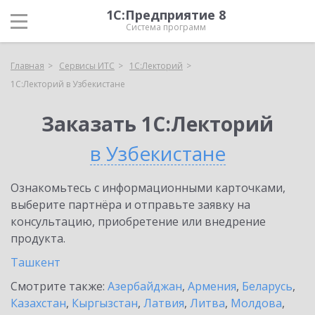
1С:Предприятие 8
Система программ
Главная
Сервисы ИТС
1С:Лекторий
1С:Лекторий в Узбекистане
Заказать 1С:Лекторий
в Узбекистане
Ознакомьтесь с информационными карточками,
выберите партнёра и отправьте заявку на
консультацию, приобретение или внедрение
продукта.
Ташкент
Смотрите также:
Азербайджан
,
Армения
,
Беларусь
,
Казахстан
,
Кыргызстан
,
Латвия
,
Литва
,
Молдова
,