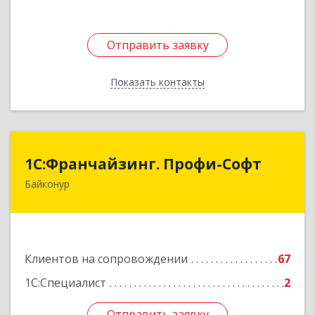
Отправить заявку
Отправить заявку
Показать контакты
Назад
1С:Франчайзинг. Профи-Софт
1С:Франчайзинг. Профи-Софт
Байконур
468320, Байконур г, Ленина ул, дом № 10,
кв.1+2+3
Подробнее
Клиентов на сопровождении
67
1С:Специалист
2
Отправить заявку
Отправить заявку