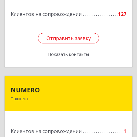
Подробнее
Клиентов на сопровождении
127
Отправить заявку
Отправить заявку
Показать контакты
Назад
NUMERO
NUMERO
Ташкент
УЗБЕКИСТАН , г. Ташкент, Хамзинский район,
58 в/г, д. 70/2, кв. 1
Подробнее
Клиентов на сопровождении
1