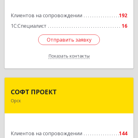
Подробнее
Клиентов на сопровождении
192
1С:Специалист
16
Отправить заявку
Отправить заявку
Показать контакты
Назад
СОФТ ПРОЕКТ
СОФТ ПРОЕКТ
Орск
462430, Оренбургская обл, Орск г,
Добровольского ул, дом № 23, кв.11
Подробнее
Клиентов на сопровождении
144