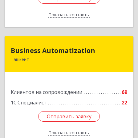
Показать контакты
Назад
Business Automatization
Business Automatization
Ташкент
Узбекистан, г. Ташкент, Мирабадский район,
ул. Афросиеб, дом 4Б
Подробнее
Клиентов на сопровождении
69
1С:Специалист
22
Отправить заявку
Отправить заявку
Показать контакты
Назад