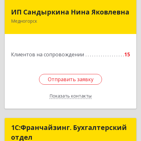
ИП Сандыркина Нина Яковлевна
ИП Сандыркина Нина Яковлевна
Медногорск
462270, Оренбургская обл, Медногорск г,
Металлургов ул, дом № 19, кв.22
Подробнее
Клиентов на сопровождении
15
Отправить заявку
Отправить заявку
Показать контакты
Назад
1С:Франчайзинг. Бухгалтерский
1С:Франчайзинг. Бухгалтерский
отдел
отдел