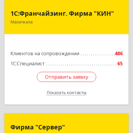
1С:Франчайзинг. Фирма "КИН"
1С:Франчайзинг. Фирма "КИН"
Махачкала
367030, Дагестан Респ, Махачкала г, И.Казака
ул, дом № 31
Подробнее
Клиентов на сопровождении
486
1С:Специалист
65
Отправить заявку
Отправить заявку
Показать контакты
Назад
Фирма "Сервер"
Фирма "Сервер"