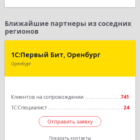
Ближайшие партнеры из соседних
регионов
1С:Первый Бит, Оренбург
1С:Первый Бит, Оренбург
Оренбург
460044, Оренбургская обл, Оренбург, Березка
ул, дом № 2/5, пом.4
Подробнее
Клиентов на сопровождении
741
1С:Специалист
24
Отправить заявку
Отправить заявку
Показать контакты
Назад