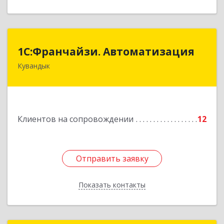
1С:Франчайзи. Автоматизация
1С:Франчайзи. Автоматизация
Кувандык
462220, Оренбургская обл, Кувандыкский р-н,
Кувандык г, Советская ул, дом № 10
Подробнее
Клиентов на сопровождении
12
Отправить заявку
Отправить заявку
Показать контакты
Назад