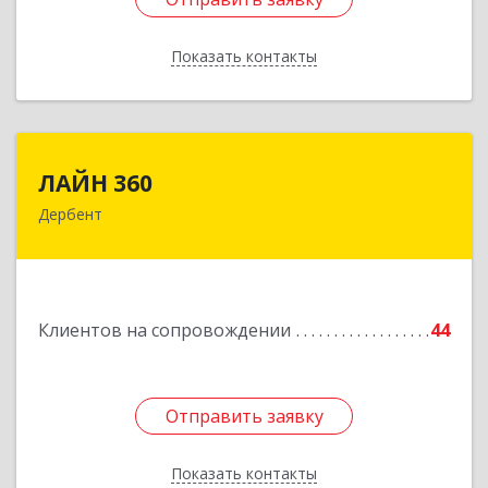
Показать контакты
Назад
ЛАЙН 360
ЛАЙН 360
Дербент
368600, Дагестан Респ, Дербент г, Ю.Гагарина
ул, домовладение № 14, пом.1
Подробнее
Клиентов на сопровождении
44
Отправить заявку
Отправить заявку
Показать контакты
Назад