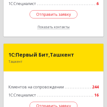
1С:Специалист
6
Отправить заявку
Отправить заявку
Показать контакты
Назад
1C:Первый Бит,Ташкент
1C:Первый Бит,Ташкент
Ташкент
г. Ташкент, Мирабадский район, ул. Афросиаб,
4Б, ком 205А
Подробнее
Клиентов на сопровождении
244
1С:Специалист
16
Отправить заявку
Отправить заявку