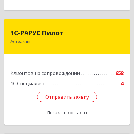
1С-РАРУС Пилот
1С-РАРУС Пилот
Астрахань
414024, Астраханская обл, Астрахань г,
Бакинская ул, корпус 78, пом.28, КОМ. 31
Подробнее
Клиентов на сопровождении
658
1С:Специалист
4
Отправить заявку
Отправить заявку
Показать контакты
Назад