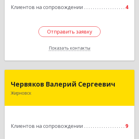
Клиентов на сопровождении
4
Отправить заявку
Отправить заявку
Показать контакты
Назад
Червяков Валерий Сергеевич
Червяков Валерий Сергеевич
Жирновск
403 791, 403791, Волгоградская обл,
Жирновский р-н, Жирновск г, Коммунальная ул,
дом № 4, кв.21
Подробнее
Клиентов на сопровождении
9