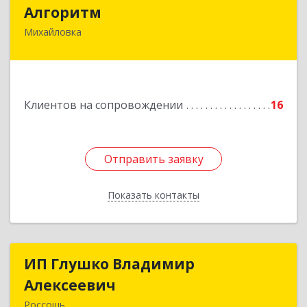
Алгоритм
Алгоритм
Михайловка
Подробнее
Клиентов на сопровождении
16
Отправить заявку
Отправить заявку
Показать контакты
Назад
ИП Глушко Владимир
ИП Глушко Владимир
Алексеевич
Алексеевич
Россошь