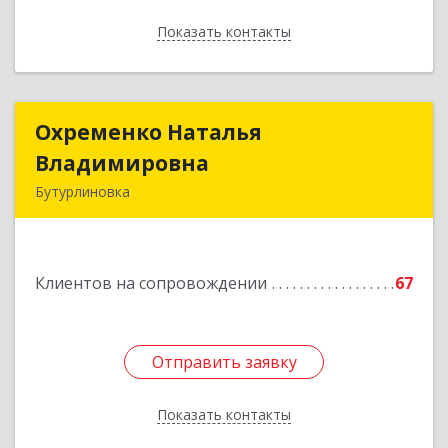
Показать контакты
Назад
Охременко Наталья
Охременко Наталья
Владимировна
Владимировна
Бутурлиновка
Подробнее
Клиентов на сопровождении
67
Отправить заявку
Отправить заявку
Показать контакты
Назад