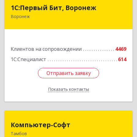
1С:Первый Бит, Воронеж
1С:Первый Бит, Воронеж
Воронеж
394006, Воронежская обл, Воронеж г, 20-летия
Октября ул, дом № 119, оф.711
Подробнее
Клиентов на сопровождении
4469
1С:Специалист
614
Отправить заявку
Отправить заявку
Показать контакты
Назад
Компьютер-Софт
Компьютер-Софт
Тамбов
392000, Тамбовская обл, Тамбов г, Советская