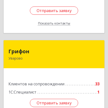
Отправить заявку
Отправить заявку
Показать контакты
Назад
Грифон
Грифон
Уварово
393461, Тамбовская обл, Уварово г, Южная ул,
дом № 40А
Подробнее
Клиентов на сопровождении
33
1С:Специалист
1
Отправить заявку
Отправить заявку