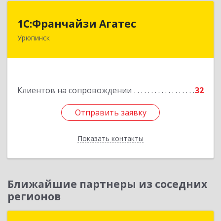
1С:Франчайзи Агатес
1С:Франчайзи Агатес
Урюпинск
403113, Волгоградская обл, Урюпинск г, Ленина
пр-кт, дом № 90а
Подробнее
Клиентов на сопровождении
32
Отправить заявку
Отправить заявку
Показать контакты
Назад
Ближайшие партнеры из соседних
регионов