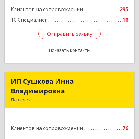
Подробнее
Клиентов на сопровождении
295
1С:Специалист
16
Отправить заявку
Отправить заявку
Показать контакты
Назад
ИП Сушкова Инна
ИП Сушкова Инна
Владимировна
Владимировна
Павловск
396420, Воронежская обл, Павловский р-н,
Павловск г, Цветочная ул, дом № 4/2
Клиентов на сопровождении
76
Подробнее