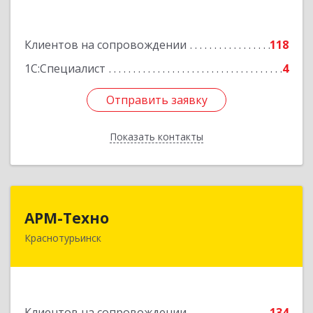
Подробнее
Клиентов на сопровождении
118
1С:Специалист
4
Отправить заявку
Отправить заявку
Показать контакты
Назад
АРМ-Техно
АРМ-Техно
Краснотурьинск
624447, Свердловская обл, Краснотурьинск г,
Чкалова ул, дом № 4, оф.119
Подробнее
Клиентов на сопровождении
134