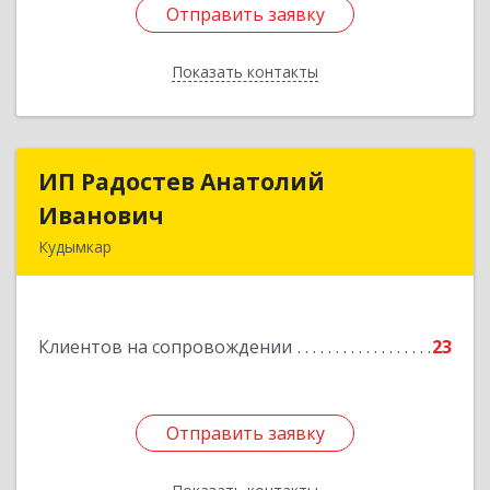
Отправить заявку
Отправить заявку
Показать контакты
Назад
ИП Радостев Анатолий
ИП Радостев Анатолий
Иванович
Иванович
Кудымкар
619000, Пермский край, Кудымкар г, Герцена
ул, дом № 52
Клиентов на сопровождении
23
Подробнее
Отправить заявку
Отправить заявку