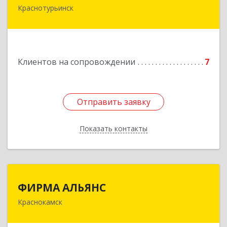
Краснотурьинск
Подробнее
Клиентов на сопровождении
7
Отправить заявку
Отправить заявку
Показать контакты
Назад
ФИРМА АЛЬЯНС
ФИРМА АЛЬЯНС
Краснокамск
Подробнее