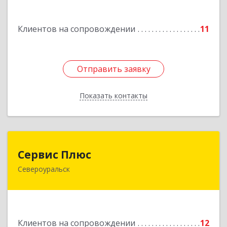
Клиентов на сопровождении
11
Отправить заявку
Отправить заявку
Показать контакты
Назад
Сервис Плюс
Сервис Плюс
Североуральск
624480, Свердловская обл, Североуральск г,
Ленина ул, дом № 10, кв.оф.1
Подробнее
Клиентов на сопровождении
12