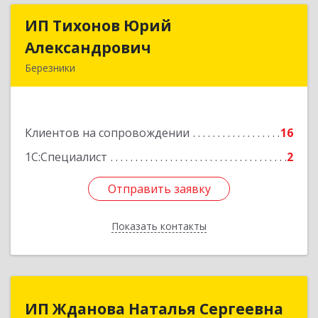
ИП Тихонов Юрий
ИП Тихонов Юрий
Александрович
Александрович
Березники
618400, Пермский край, Березники г, Карла
Маркса ул, дом № 48, оф.431
Клиентов на сопровождении
16
Подробнее
1С:Специалист
2
Отправить заявку
Отправить заявку
Показать контакты
Назад
ИП Жданова Наталья Сергеевна
ИП Жданова Наталья Сергеевна