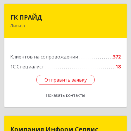
ГК ПРАЙД
ГК ПРАЙД
Лысьва
618909, Пермский край, Лысьва г, Репина ул,
дом № 41
Подробнее
Клиентов на сопровождении
372
1С:Специалист
18
Отправить заявку
Отправить заявку
Показать контакты
Назад
Компания Информ Сервис
Компания Информ Сервис