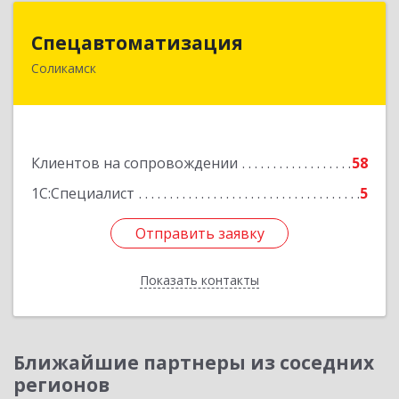
Спецавтоматизация
Спецавтоматизация
Соликамск
618547, Пермский край, Соликамск г,
Транспортная ул, дом № 4
Подробнее
Клиентов на сопровождении
58
1С:Специалист
5
Отправить заявку
Отправить заявку
Показать контакты
Назад
Ближайшие партнеры из соседних
регионов