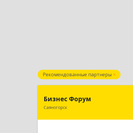
Рекомендованные партнеры
Бизнес Фору
Бизнес Форум
Саяногорск
655603, Хакасия Респ, Саяногорск г
Советский мкр, дом № 2, кв.26
Подробне