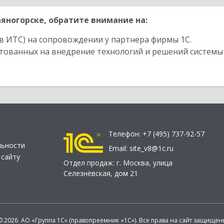
яногорске, обратите внимание на:
в ИТС) на сопровождении у партнера фирмы 1С.
стованных на внедрение технологий и решений системы
Телефон:
+7 (495) 737-92-57
льности
Email:
site_v8@1c.ru
 сайту
Отдел продаж:
г. Москва
,
улица
Селезнёвская, дом 21
© 2026 АО «Группа 1С» (правопреемник «1С»). Все права на сайт защищен