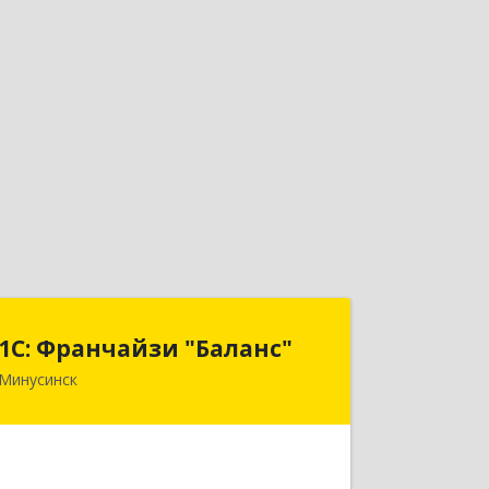
1С: Франчайзи "Баланс"
1С: Франчайзи "Баланс"
Минусинск
662610, Красноярский край,
Минусинск г, Абаканская ул, дом №
43а, пом.14