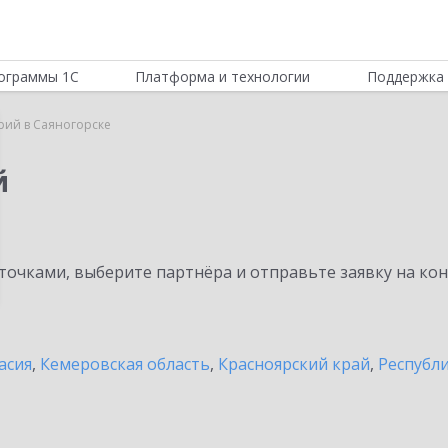
ограммы 1С
Платформа и технологии
Поддержка 
рий в Саяногорске
й
очками, выберите партнёра и отправьте заявку на ко
асия
,
Кемеровская область
,
Красноярский край
,
Республ