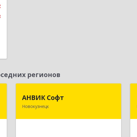
2
3
седних регионов
т
АНВИК Софт
АНВИК Софт
Новокузнецк
а
654079, Кемеровская область -
5
Кузбасс, Новокузнецкий г.о,
Новокузнецк г, Куйбышевский р-н,
Невского ул, дом № 1, этаж 2
е