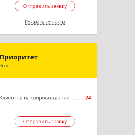
Отправить заявку
Отправить заявку
Показать контакты
Назад
Приоритет
Приоритет
Кызыл
667000, Тыва Респ, Кызыл г,
Комсомольская ул, дом № 20, кв. 2,
оф.1
Подробнее
Клиентов на сопровождении
24
Отправить заявку
Отправить заявку