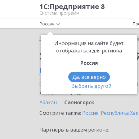
1С:Предприятие 8
Система программ
Россия
Пр
Главная
Сервисы ИТС
1С:Лекторий
1С:Лекто
Информация на сайте будет
отображаться для региона
Заказать 1С:Лектори
Россия
в Саяногорске
Да, все верно
Ознакомьтесь с информационными карт
Выбрать другой
внедрение продукта.
Абакан
Саяногорск
Смотрите также:
Россия
,
Республика Хак
Партнеры в вашем регионе: