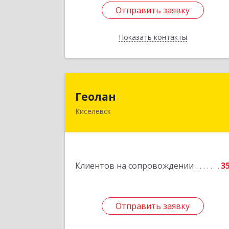
Отправить заявку
Отправить заявку
Показать контакты
Назад
Геола
Геолан
Киселевск
652700, Кемеровская обл, Киселевск г
Транспортная ул, дом № 5
Подробне
Клиентов на сопровождении
3
Отправить заявку
Отправить заявку