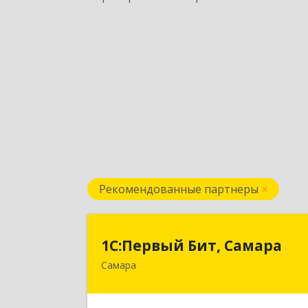
Рекомендованные партнеры
1С:Первый Бит, Самар
1С:Первый Бит, Самара
Самара
443013, Самарская обл, Самара г
Дачная ул, дом № 24, пом.2/2