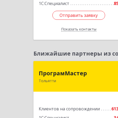
1С:Специалист
8
Отправить заявку
Отправить заявку
Показать контакты
Назад
Ближайшие партнеры из со
ПрограмМасте
ПрограмМастер
Тольятти
445004, Самарская обл, Тольятти г
Автозаводское ш, дом № 5
Подробне
Клиентов на сопровождении
61
1С:Специалист
3