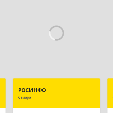
а
РОСИНФО
РОСИНФО
Самара
,
443069, Самарская обл, Самара г,
5
Авроры ул, дом № 110, оф.24