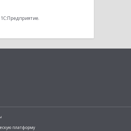
 1С:Предприятие.
ы
ческую платформу