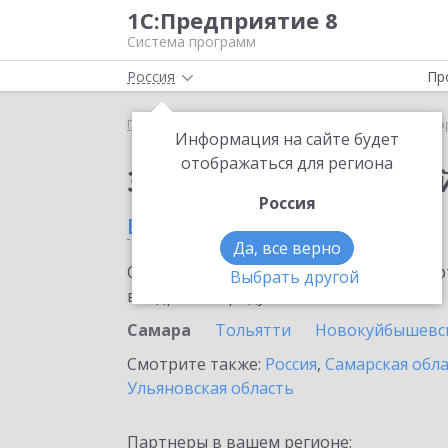
1С:Предприятие 8
Система программ
Россия
Пр
Главная
Сервисы ИТС
1С:Лекторий
1С:Лекто
Информация на сайте будет
отображаться для региона
Заказать 1С:Лектори
Россия
в Самаре
Да, все верно
Ознакомьтесь с информационными карт
Выбрать другой
внедрение продукта.
Самара
Тольятти
Новокуйбышевс
Смотрите также:
Россия
,
Самарская обл
Ульяновская область
Партнеры в вашем регионе: