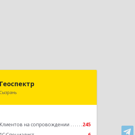
Геоспектр
Геоспектр
Сызрань
446001, Самарская обл, Сызрань г,
Кирова ул, дом № 46
Подробнее
Клиентов на сопровождении
245
1С:Специалист
6