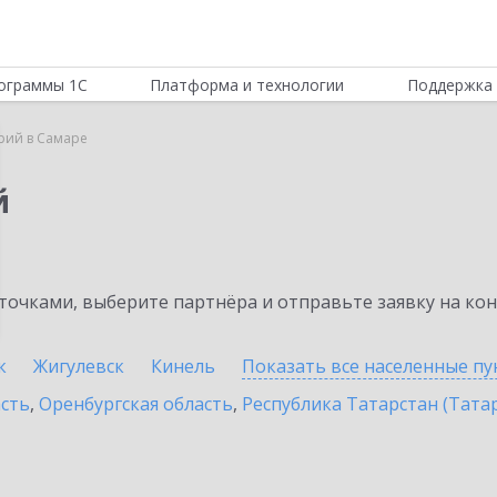
ограммы 1С
Платформа и технологии
Поддержка 
рий в Самаре
й
очками, выберите партнёра и отправьте заявку на ко
к
Жигулевск
Кинель
Показать все населенные
пу
асть
,
Оренбургская область
,
Республика Татарстан (Тата