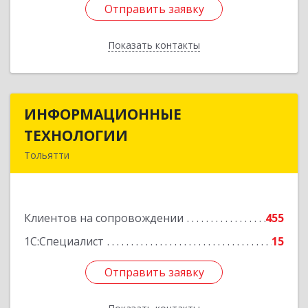
Отправить заявку
Отправить заявку
Показать контакты
Назад
ИНФОРМАЦИОННЫЕ
ИНФОРМАЦИОННЫЕ
ТЕХНОЛОГИИ
ТЕХНОЛОГИИ
Тольятти
445043, Самарская обл, Тольятти г, Южное ш,
дом № 161, корпус 2.1, оф.309А
Клиентов на сопровождении
455
Подробнее
1С:Специалист
15
Отправить заявку
Отправить заявку