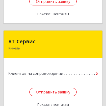
Отправить заявку
Отправить заявку
Показать контакты
Назад
ВТ-Сервис
ВТ-Сервис
Кинель
446436, Самарская обл, Кинель г, Маяковского
ул, дом № 61
Подробнее
Клиентов на сопровождении
5
Отправить заявку
Отправить заявку
Показать контакты
Назад