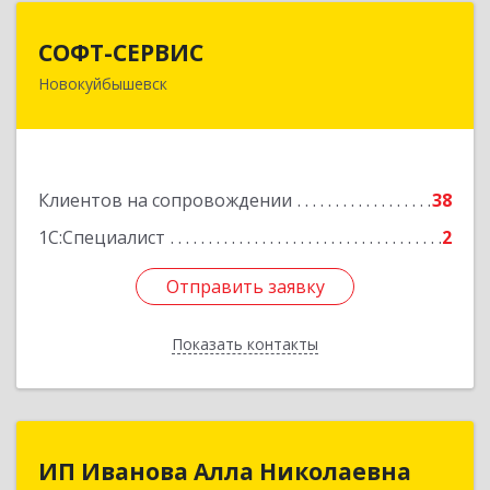
СОФТ-СЕРВИС
СОФТ-СЕРВИС
Новокуйбышевск
446206, Самарская обл, Новокуйбышевск г,
Островского ул, дом № 17А 12, оф.47
Подробнее
Клиентов на сопровождении
38
1С:Специалист
2
Отправить заявку
Отправить заявку
Показать контакты
Назад
ИП Иванова Алла Николаевна
ИП Иванова Алла Николаевна