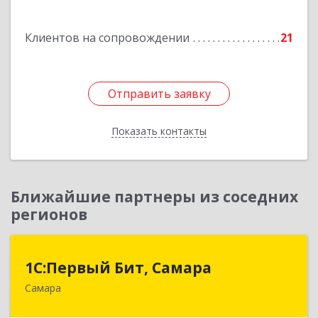
Гагарина 11
Клиентов на сопровождении
21
Подробнее
Отправить заявку
Отправить заявку
Показать контакты
Назад
Ближайшие партнеры из соседних
регионов
1С:Первый Бит, Самара
1С:Первый Бит, Самара
Самара
443013, Самарская обл, Самара г, Дачная ул,
дом № 24, пом.2/25