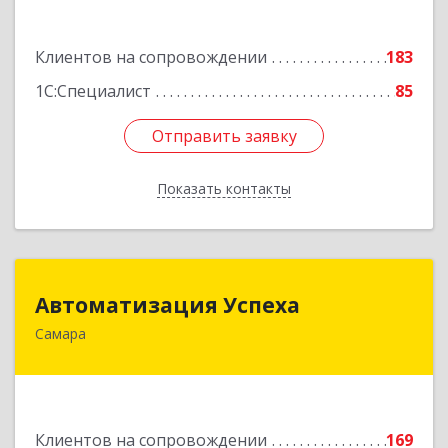
Подробнее
Клиентов на сопровождении
183
1С:Специалист
85
Отправить заявку
Отправить заявку
Показать контакты
Назад
Автоматизация Успеха
Автоматизация Успеха
Самара
443011, Самарская обл, Самара г, 22
Партсъезда ул, дом № 207, оф.14
Подробнее
Клиентов на сопровождении
169