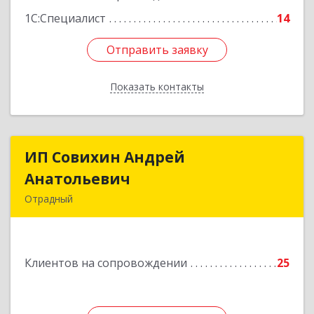
1С:Специалист
14
Отправить заявку
Отправить заявку
Показать контакты
Назад
ИП Совихин Андрей
ИП Совихин Андрей
Анатольевич
Анатольевич
Отрадный
446300, Самарская обл, Отрадный г, Ленина ул,
дом № 3, кв.85
Клиентов на сопровождении
25
Подробнее