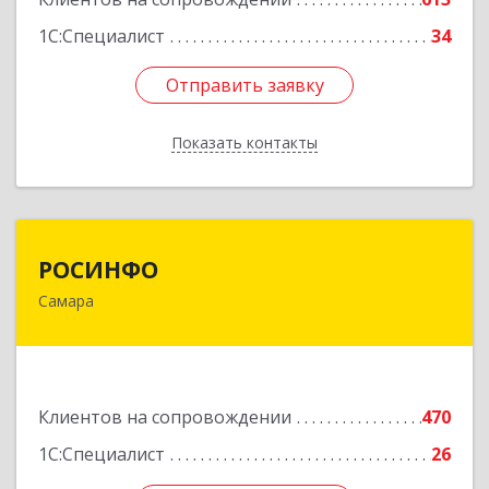
1С:Специалист
34
Отправить заявку
Отправить заявку
Показать контакты
Назад
РОСИНФО
РОСИНФО
Самара
443069, Самарская обл, Самара г, Авроры ул,
дом № 110, оф.24
Подробнее
Клиентов на сопровождении
470
1С:Специалист
26