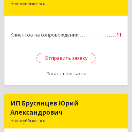
Новокуйбышевск
446 201, Самарская обл.,
г.Новокуйбышевск,ул.Ворошилова,д.30,кв.70
Подробнее
Клиентов на сопровождении
11
Отправить заявку
Отправить заявку
Показать контакты
Назад
ИП Брусянцев Юрий
ИП Брусянцев Юрий
Александрович
Александрович
Новокуйбышевск
446200, Самарская обл, Новокуйбышевск г,