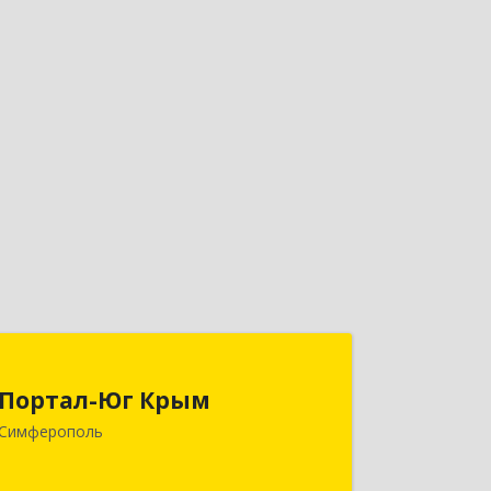
Портал-Юг Крым
Портал-Юг Крым
295015, Крым Респ, Симферополь г,
Симферополь
Козлова ул, дом № 27