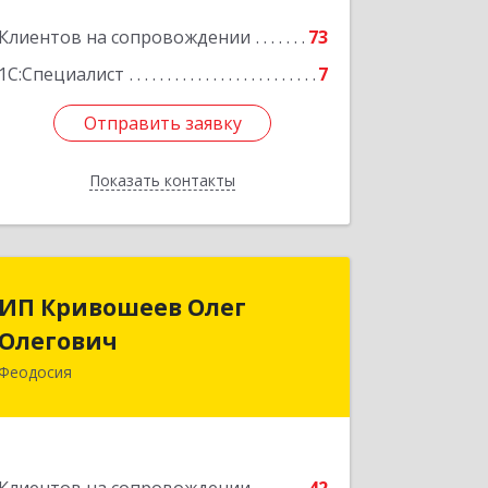
Клиентов на сопровождении
73
1С:Специалист
7
Отправить заявку
Отправить заявку
Показать контакты
Назад
ИП Кривошеев Олег
ИП Кривошеев Олег
Олегович
Олегович
Феодосия
Подробнее