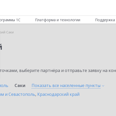
ограммы 1С
Платформа и технологии
Поддержка 
рий Саки
й
очками, выберите партнёра и отправьте заявку на ко
поль
Саки
Показать все населенные
пункты
ым и Севастополь
,
Краснодарский край