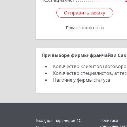
1С:Специалист
Отправить заявку
Отправить заявку
Показать контакты
Назад
При выборе фирмы-франчайзи Саки
Количество клиентов (договоро
Количество специалистов, атте
Наличие у фирмы статуса
Вход для партнеров 1С
Политика
конфиденциа