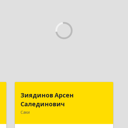
т
Зиядинов Арсен
Зиядинов Арсен
Салединович
Салединович
.
а
Саки
г.Саки, Интернациональная, 5/2, кв.1
0
Подробнее