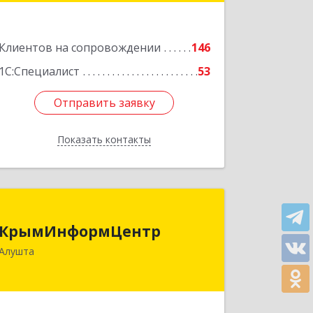
Подробнее
Клиентов на сопровождении
146
1С:Специалист
53
Отправить заявку
Отправить заявку
Показать контакты
Назад
КрымИнформЦентр
КрымИнформЦентр
298500, Крым Респ, Алушта г,
Алушта
Горького ул, дом № 34А, оф.7
Подробнее