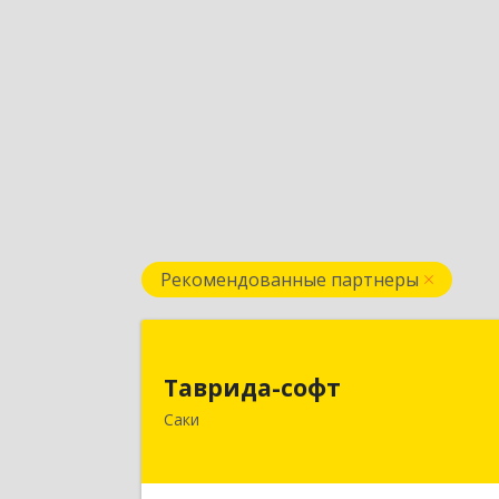
Рекомендованные партнеры
Таврида-соф
Таврида-софт
296574, Крым Респ, м.р-н Сакский с.п
Саки
Новофедоровское, Новофедоровк
пгт, 30 Авиаполка ул, дом № 1