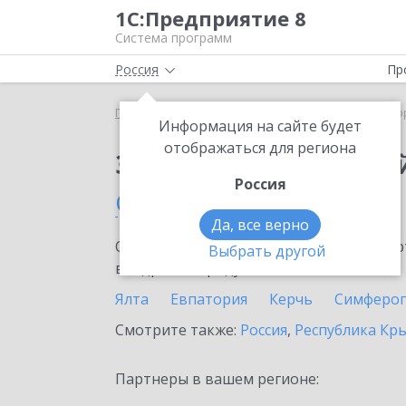
1С:Предприятие 8
Система программ
Россия
Пр
Главная
Сервисы ИТС
1С:Лекторий
1С:Лекто
Информация на сайте будет
отображаться для региона
Заказать 1С:Лектори
Россия
Саки
Да, все верно
Ознакомьтесь с информационными карт
Выбрать другой
внедрение продукта.
Ялта
Евпатория
Керчь
Симферо
Смотрите также:
Россия
,
Республика Кр
Партнеры в вашем регионе: