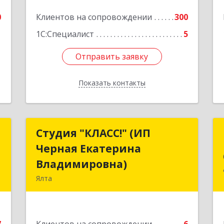
0
Клиентов на сопровождении
300
1С:Специалист
5
Отправить заявку
Отправить заявку
Показать контакты
Назад
с
Студия "КЛАСС!" (ИП
Студия "КЛАСС!" (ИП
Черная Екатерина
Черная Екатерина
,
Владимировна)
Владимировна)
6
Ялта
98600, г. Ялта, ул. Свердлова, 24
е
Подробнее