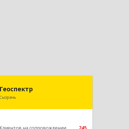
Геоспектр
Геоспектр
Сызрань
446001, Самарская обл, Сызрань г,
Кирова ул, дом № 46
Подробнее
Клиентов на сопровождении
245