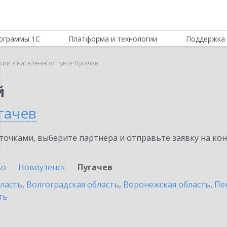
ограммы 1С
Платформа и технологии
Поддержка 
рий в населенном пунте Пугачев
й
гачев
очками, выберите партнёра и отправьте заявку на ко
во
Новоузенск
Пугачев
бласть
,
Волгоградская область
,
Воронежская область
,
Пе
ть