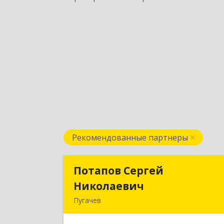
Рекомендованные партнеры
Потапов Сергей
Потапов Серге
Николаевич
Николаеви
Пугачев
413 720, Пугачев
ул.Топорковская,д.15