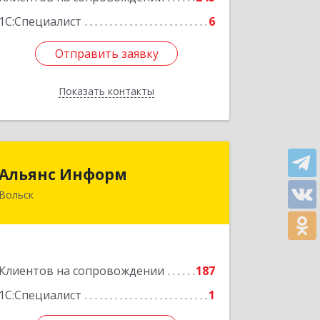
1С:Специалист
6
Отправить заявку
Отправить заявку
Показать контакты
Назад
Альянс Информ
Альянс Информ
Вольск
412906, Саратовская обл, Вольск г,
Чернышевского ул, дом № 73А
Подробнее
Клиентов на сопровождении
187
1С:Специалист
1