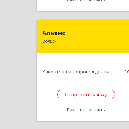
Альян
Альянс
Вольск
412900, Саратовская обл, Вольск г
Клочкова ул, дом № 83
Подробне
Клиентов на сопровождении
1
Отправить заявку
Отправить заявку
Показать контакты
Назад