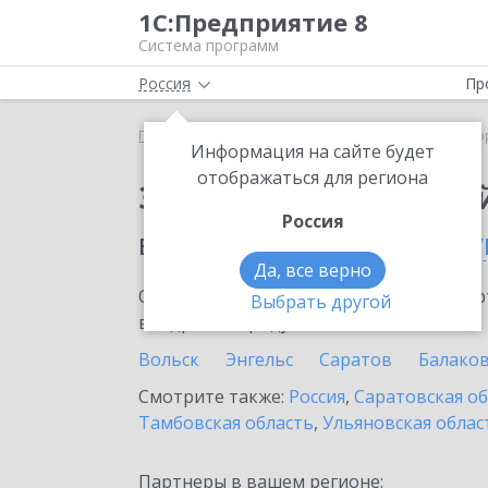
1С:Предприятие 8
Система программ
Россия
Пр
Главная
Сервисы ИТС
1С:Лекторий
1С:Лекто
Информация на сайте будет
отображаться для региона
Заказать 1С:Лектори
Россия
в населенном пунте
Пу
Да, все верно
Ознакомьтесь с информационными карт
Выбрать другой
внедрение продукта.
Вольск
Энгельс
Саратов
Балако
Смотрите также:
Россия
,
Саратовская о
Тамбовская область
,
Ульяновская облас
Партнеры в вашем регионе: