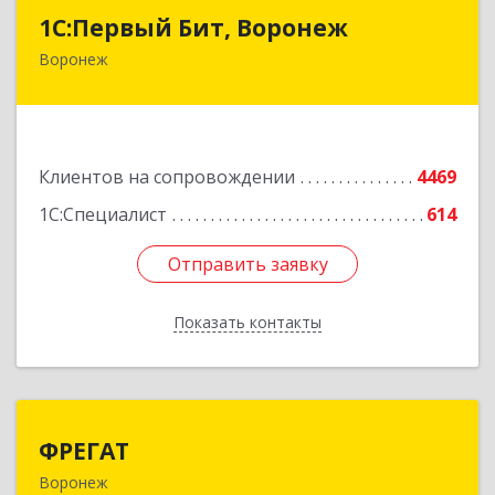
1С:Первый Бит, Воронеж
1С:Первый Бит, Воронеж
Воронеж
394006, Воронежская обл, Воронеж г, 20-летия
Октября ул, дом № 119, оф.711
Подробнее
Клиентов на сопровождении
4469
1С:Специалист
614
Отправить заявку
Отправить заявку
Показать контакты
Назад
ФРЕГАТ
ФРЕГАТ
Воронеж
394006, Воронежская обл, Воронеж г,