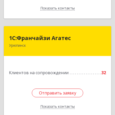
Показать контакты
Назад
1С:Франчайзи Агатес
1С:Франчайзи Агатес
Урюпинск
403113, Волгоградская обл, Урюпинск г, Ленина
пр-кт, дом № 90а
Подробнее
Клиентов на сопровождении
32
Отправить заявку
Отправить заявку
Показать контакты
Назад