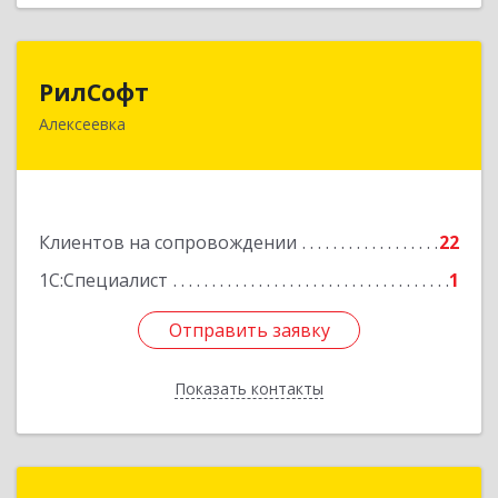
РилСофт
РилСофт
Алексеевка
309850, Белгородская обл, Алексеевский р-н,
Алексеевка г, 1-й Мостовой пер, дом № 5А
Подробнее
Клиентов на сопровождении
22
1С:Специалист
1
Отправить заявку
Отправить заявку
Показать контакты
Назад