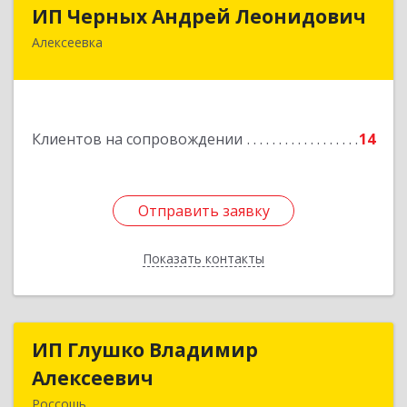
ИП Черных Андрей Леонидович
ИП Черных Андрей Леонидович
Алексеевка
309850, Белгородская обл, Алексеевский р-н,
Алексеевка г, Совхозная ул, дом № 23, кв.2
Подробнее
Клиентов на сопровождении
14
Отправить заявку
Отправить заявку
Показать контакты
Назад
ИП Глушко Владимир
ИП Глушко Владимир
Алексеевич
Алексеевич
Россошь