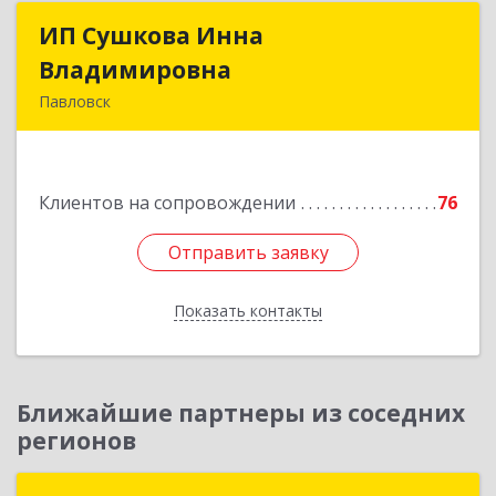
ИП Сушкова Инна
ИП Сушкова Инна
Владимировна
Владимировна
Павловск
396420, Воронежская обл, Павловский р-н,
Павловск г, Цветочная ул, дом № 4/2
Клиентов на сопровождении
76
Подробнее
Отправить заявку
Отправить заявку
Показать контакты
Назад
Ближайшие партнеры из соседних
регионов