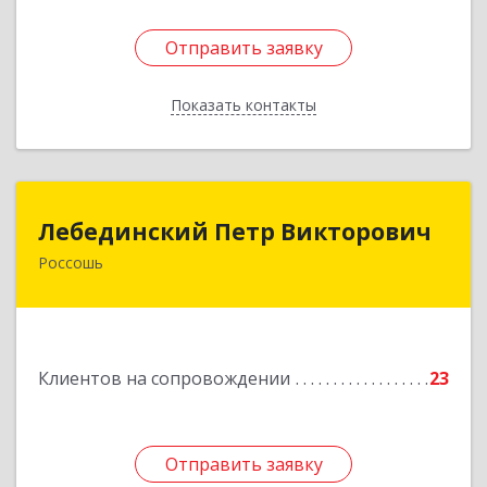
Отправить заявку
Отправить заявку
Показать контакты
Назад
Лебединский Петр Викторович
Лебединский Петр Викторович
Россошь
396650, Воронежская обл., г. Россошь, пер.
Крамского 11
Подробнее
Клиентов на сопровождении
23
Отправить заявку
Отправить заявку