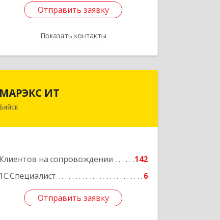
Отправить заявку
Отправить заявку
Показать контакты
Назад
МАРЭКС ИТ
МАРЭКС ИТ
Бийск
Алтайский край, Бийск г, Разина, дом
№ 94
Подробнее
Клиентов на сопровождении
142
1С:Специалист
6
Отправить заявку
Отправить заявку