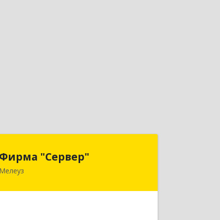
Фирма "Сервер"
Фирма "Сервер"
Мелеуз
453852, Башкортостан Респ,
Мелеузовский р-н, Мелеуз г, 32-й мкр,
дом № 36