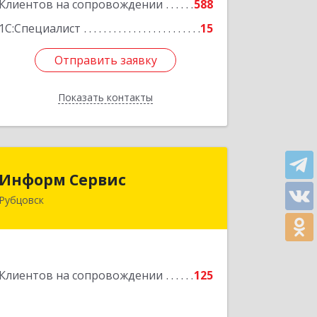
Подробнее
Клиентов на сопровождении
588
1С:Специалист
15
Отправить заявку
Отправить заявку
Показать контакты
Назад
Информ Сервис
Информ Сервис
Рубцовск
658204, Алтайский край, Рубцовск г,
Алтайская ул, дом № 7
Подробнее
Клиентов на сопровождении
125