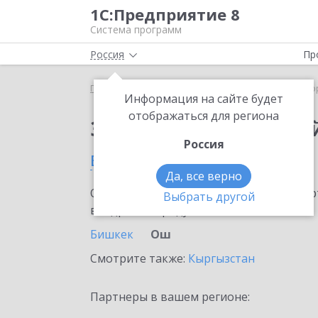
1С:Предприятие 8
Система программ
Россия
Пр
Главная
Сервисы ИТС
1С:Лекторий
1С:Лекто
Информация на сайте будет
отображаться для региона
Заказать 1С:Лектори
Россия
в Оше
Да, все верно
Ознакомьтесь с информационными карт
Выбрать другой
внедрение продукта.
Бишкек
Ош
Смотрите также:
Кыргызстан
Партнеры в вашем регионе: