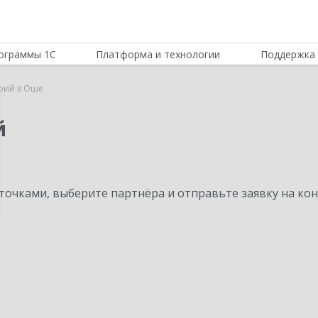
ограммы 1С
Платформа и технологии
Поддержка 
рий в Оше
й
очками, выберите партнёра и отправьте заявку на ко