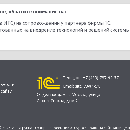
е, обратите внимание на:
в ИТС) на сопровождении у партнера фирмы 1С.
стованных на внедрение технологий и решений системы
Телефон:
+7 (495) 737-92-57
льности
Email:
site_v8@1c.ru
 сайту
Отдел продаж:
г. Москва
,
улица
Селезнёвская, дом 21
© 2026 АО «Группа 1С» (правопреемник «1С»). Все права на сайт защищен