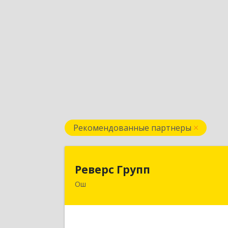
Рекомендованные партнеры
Реверс Груп
Реверс Групп
Ош
Кыргызская Республика, 723500, г.Ош
ул. К.Датка, д.28
Подробне