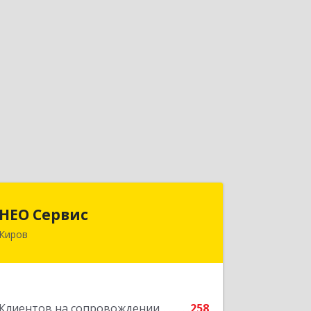
НЕО Сервис
НЕО Сервис
Киров
610045, Кировская обл, Киров г,
Ульяновская ул, дом № 36
Подробнее
Клиентов на сопровождении
258