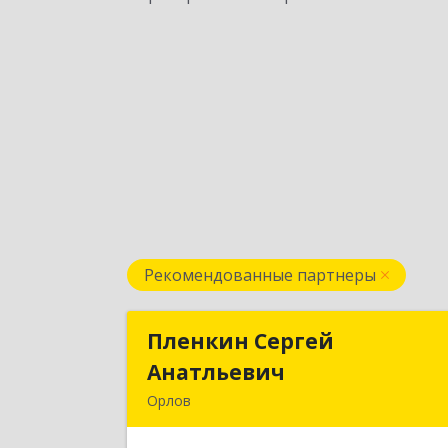
Рекомендованные партнеры
Пленкин Сергей
Пленкин Серге
Анатльевич
Анатльеви
Орлов
612 270, 612270, Кировская обл, 
Орлов г, Ленина ул, дом. 12