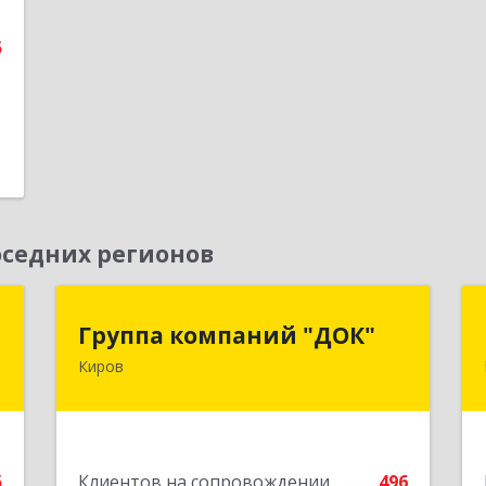
5
е
седних регионов
а
Группа компаний "ДОК"
Группа компаний "ДОК"
Киров
,
610017, Кировская обл, Киров г,
8
Горького ул, дом № 17
е
Подробнее
5
Клиентов на сопровождении
496