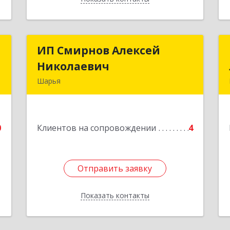
л
ИП Смирнов Алексей
ИП Смирнов Алексей
ч
Николаевич
Николаевич
Шарья
д
Подробнее
.
0
Клиентов на сопровождении
4
е
Отправить заявку
Отправить заявку
Показать контакты
Назад