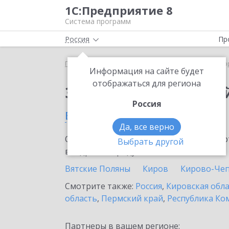
1С:Предприятие 8
Система программ
Россия
Пр
Главная
Сервисы ИТС
1С:Лекторий
1С:Лекто
Информация на сайте будет
отображаться для региона
Заказать 1С:Лектори
Россия
в Орлове
Да, все верно
Ознакомьтесь с информационными карт
Выбрать другой
внедрение продукта.
Вятские Поляны
Киров
Кирово-Че
Смотрите также:
Россия
,
Кировская обл
область
,
Пермский край
,
Республика Ко
Партнеры в вашем регионе: