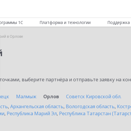
ограммы 1С
Платформа и технологии
Поддержка 
рий в Орлове
й
очками, выберите партнёра и отправьте заявку на ко
пецк
Малмыж
Орлов
Советск Кировской обл.
асть
,
Архангельская область
,
Вологодская область
,
Костр
ми
,
Республика Марий Эл
,
Республика Татарстан (Татарс