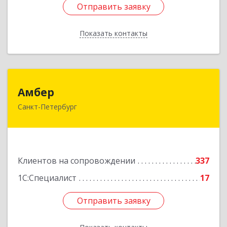
Отправить заявку
Отправить заявку
Показать контакты
Назад
Амбер
Амбер
Санкт-Петербург
191119, Санкт-Петербург г, Правды ул, дом №
16
Подробнее
Клиентов на сопровождении
337
1С:Специалист
17
Отправить заявку
Отправить заявку