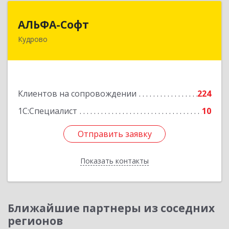
АЛЬФА-Софт
АЛЬФА-Софт
Кудрово
188692, Ленинградская обл, Всеволожский м.р-
н, г.п.Заневское, Кудрово г, Пражская ул, дом №
3, кв.305
Подробнее
Клиентов на сопровождении
224
1С:Специалист
10
Отправить заявку
Отправить заявку
Показать контакты
Назад
Ближайшие партнеры из соседних
регионов