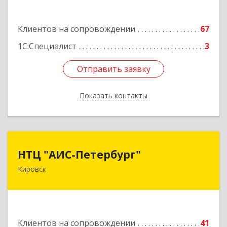
Подробнее
Клиентов на сопровождении
67
1С:Специалист
3
Отправить заявку
Отправить заявку
Показать контакты
Назад
НТЦ "АИС-Петербург"
НТЦ "АИС-Петербург"
Кировск
187342, Ленинградская обл, Кировск г, р-н
Кировский, Новая ул, дом № 5, а/я 11
Подробнее
Клиентов на сопровождении
41