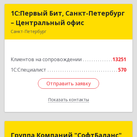
1С:Первый Бит, Санкт-Петербург
1С:Первый Бит, Санкт-Петербург
– Центральный офис
– Центральный офис
Санкт-Петербург
г.Санкт-Петербург, Невский проспект, 10
Подробнее
Клиентов на сопровождении
13251
1С:Специалист
570
Отправить заявку
Отправить заявку
Показать контакты
Назад
Группа Компаний "СофтБаланс"
Группа Компаний "СофтБаланс"