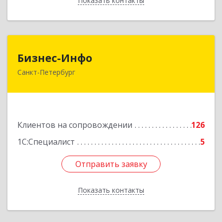
Показать контакты
Назад
Бизнес-Инфо
Бизнес-Инфо
Санкт-Петербург
191119, Санкт-Петербург г, Константина
Заслонова ул, дом № 7, литера А, пом.17-Н,
часть 3,4,5
Подробнее
Клиентов на сопровождении
126
1С:Специалист
5
Отправить заявку
Отправить заявку
Показать контакты
Назад