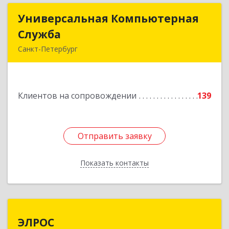
Универсальная Компьютерная
Универсальная Компьютерная
Служба
Служба
Санкт-Петербург
192007, Санкт-Петербург г, Тамбовская ул, дом
№ 12, корпус В, кв.31
Клиентов на сопровождении
139
Подробнее
Отправить заявку
Отправить заявку
Показать контакты
Назад
ЭЛРОС
ЭЛРОС