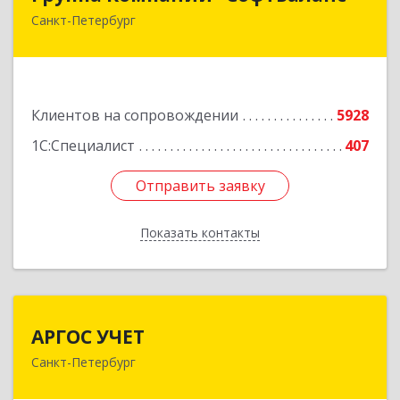
Санкт-Петербург
195112, Санкт-Петербург г, Заневский пр-кт,
дом № 30, корпус 2, литера А
Подробнее
Клиентов на сопровождении
5928
1С:Специалист
407
Отправить заявку
Отправить заявку
Показать контакты
Назад
АРГОС УЧЕТ
АРГОС УЧЕТ
Санкт-Петербург
196191, Санкт-Петербург г, Конституции пл,
дом № 7, оф.416