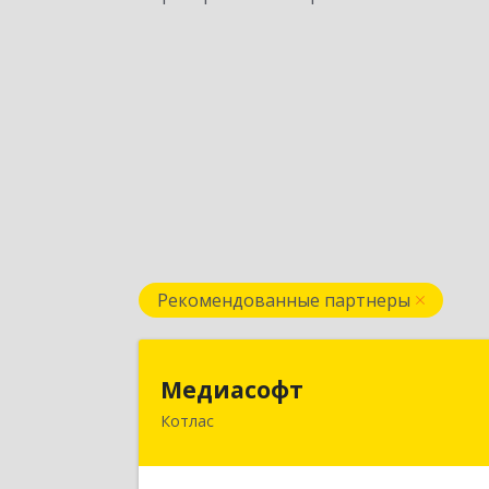
Рекомендованные партнеры
Медиасоф
Медиасофт
Котлас
165300, Архангельская обл, Котлас г
Маяковского ул, дом № 