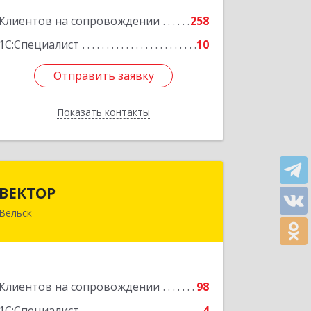
Подробнее
Клиентов на сопровождении
258
1С:Специалист
10
Отправить заявку
Отправить заявку
Показать контакты
Назад
ВЕКТОР
ВЕКТОР
Вельск
165150, Архангельская обл, Вельский
р-н, Вельск г, Конева ул, дом № 16А,
строение 2
Подробнее
Клиентов на сопровождении
98
1С:Специалист
4