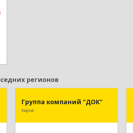
е
3
1
седних регионов
е
Группа компаний "ДОК"
Группа компаний "ДОК"
Киров
,
610017, Кировская обл, Киров г,
9
Горького ул, дом № 17