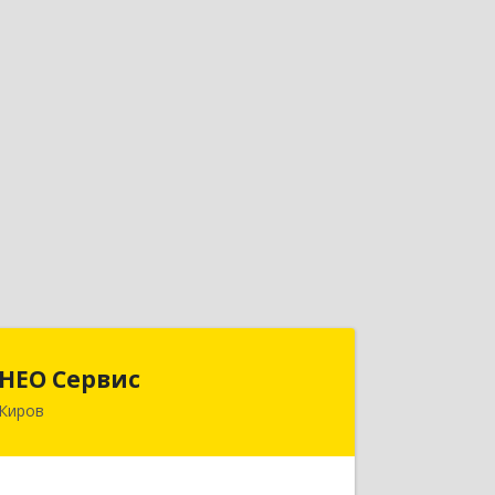
НЕО Сервис
НЕО Сервис
Киров
610045, Кировская обл, Киров г,
Ульяновская ул, дом № 36