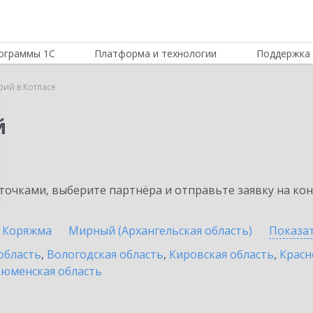
ограммы 1С
Платформа и технологии
Поддержка 
рий в Котласе
й
очками, выберите партнёра и отправьте заявку на ко
Коряжма
Мирный (Архангельская область)
Показа
область
,
Вологодская область
,
Кировская область
,
Красн
юменская область