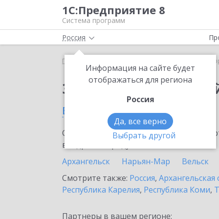
1С:Предприятие 8
Система программ
Россия
Пр
Главная
Сервисы ИТС
1С:Лекторий
1С:Лекто
Информация на сайте будет
отображаться для региона
Заказать 1С:Лектори
Россия
в Котласе
Да, все верно
Ознакомьтесь с информационными карт
Выбрать другой
внедрение продукта.
Архангельск
Нарьян-Мар
Вельск
Смотрите также:
Россия
,
Архангельская 
Республика Карелия
,
Республика Коми
,
Т
Партнеры в вашем регионе: