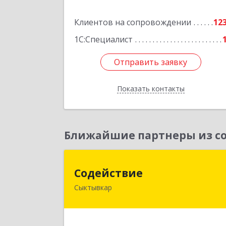
Подробне
Клиентов на сопровождении
12
1С:Специалист
Отправить заявку
Отправить заявку
Показать контакты
Назад
Ближайшие партнеры из со
Содействи
Содействие
Сыктывкар
167004, Коми Респ, Сыктывкар г
Первомайская ул, дом № 14