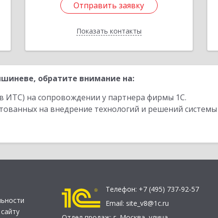
Отправить заявку
Отправить заявку
Показать контакты
Назад
шиневе, обратите внимание на:
в ИТС) на сопровождении у партнера фирмы 1С.
стованных на внедрение технологий и решений системы
Телефон:
+7 (495) 737-92-57
льности
Email:
site_v8@1c.ru
 сайту
Отдел продаж:
г. Москва
,
улица