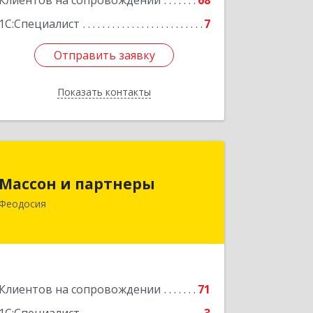
Клиентов на сопровождении
68
1С:Специалист
7
Отправить заявку
Отправить заявку
Показать контакты
Назад
Массон и партнеры
Массон и партнеры
298112, Крым Респ, Феодосия г,
Феодосия
Крымская ул, дом № 31
Подробнее
Клиентов на сопровождении
71