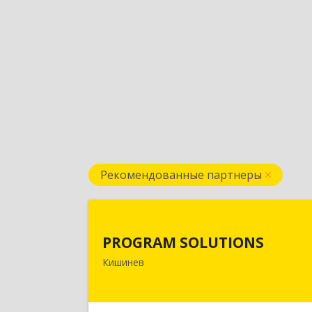
Рекомендованные партнеры
PROGRAM SOLUTION
PROGRAM SOLUTIONS
МОЛДОВА, РЕСПУБЛИКА , МД2038, г
Кишинев
Кишинев, ул. Н.Зелински 31, оф.4
Подробне