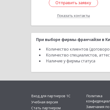
Отправить заявку
Отправить заявку
Показать контакты
Назад
При выборе фирмы-франчайзи в Ки
Количество клиентов (договоро
Количество специалистов, атте
Наличие у фирмы статуса
Вход для партнеров 1С
Политика
конфиденциа
Учебная версия
Замечания по
Стать партнером