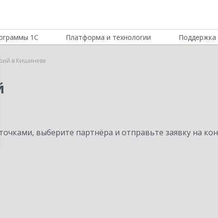
ограммы 1С
Платформа и технологии
Поддержка 
рий в Кишиневе
й
очками, выберите партнёра и отправьте заявку на ко