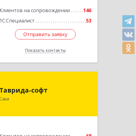
Клиентов на сопровождении
146
1С:Специалист
53
Отправить заявку
Отправить заявку
Показать контакты
Назад
Таврида-софт
Таврида-софт
296574, Крым Респ, м.р-н Сакский с.п.
Саки
Новофедоровское, Новофедоровка
пгт, 30 Авиаполка ул, дом № 10
Подробнее