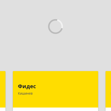
S
Фидес
Фидес
.
МОЛДОВА, РЕСПУБЛИКА , MD-2008,
Кишинев
4
г.Кишинев, ул.Василе Лупу, 34/1, кв.37
е
Подробнее