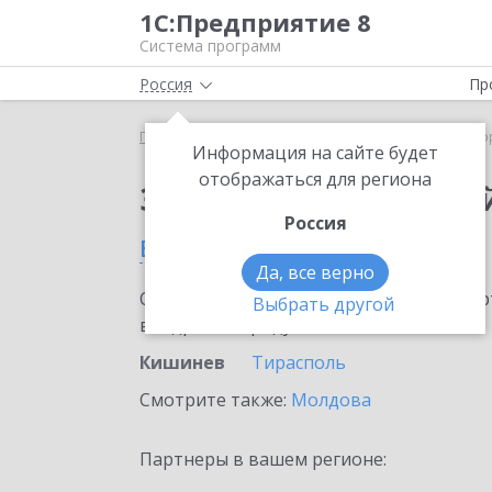
1С:Предприятие 8
Система программ
Россия
Пр
Главная
Сервисы ИТС
1С:Лекторий
1С:Лекто
Информация на сайте будет
отображаться для региона
Заказать 1С:Лектори
Россия
в Кишиневе
Да, все верно
Ознакомьтесь с информационными карт
Выбрать другой
внедрение продукта.
Кишинев
Тирасполь
Смотрите также:
Молдова
Партнеры в вашем регионе: