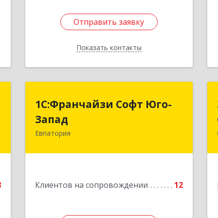
Отправить заявку
Отправить заявку
Показать контакты
Назад
"
1С:Франчайзи Софт Юго-
1С:Франчайзи Софт Юго-
Запад
Запад
а
0
Евпатория
297407, Крым Респ, Евпатория г,
Победы пр-кт, дом № 13, кв.45
е
Подробнее
8
Клиентов на сопровождении
12