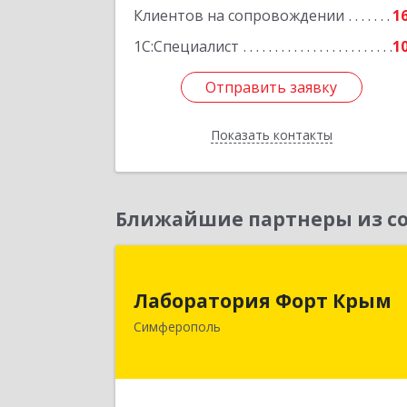
Клиентов на сопровождении
1
1С:Специалист
1
Отправить заявку
Отправить заявку
Показать контакты
Назад
Ближайшие партнеры из со
Лаборатория Форт Кры
Лаборатория Форт Крым
295034, Крым Респ, Симферополь г
Симферополь
Киевская ул, дом № 79, оф.90
Подробне