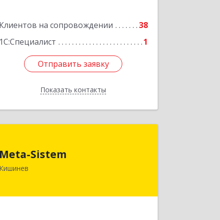
Подробнее
Клиентов на сопровождении
38
1С:Специалист
1
Отправить заявку
Отправить заявку
Показать контакты
Назад
Meta-Sistem
Meta-Sistem
Республика Молдова, MD-2060,
Кишинев
Республика Молдова, г. Кишинев, ул.
Куза-Водэ, 44.
Подробнее