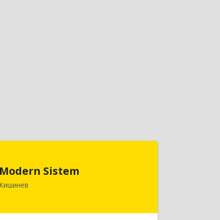
Modern Sistem
Modern Sistem
МОЛДОВА, РЕСПУБЛИКА , MD-2004, г.
Кишинев
Кишинев, ул. Бульвар Дмитрий
Кантемир, 1, (завод Топаз, офис 1502)