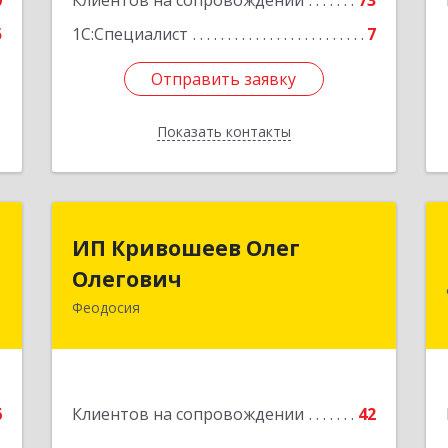
0
Клиентов на сопровождении
73
5
1С:Специалист
7
Отправить заявку
Отправить заявку
Показать контакты
Назад
П
ИП Кривошеев Олег
ИП Кривошеев Олег
а
Олегович
Олегович
)
Феодосия
Подробнее
4
е
6
Клиентов на сопровождении
42