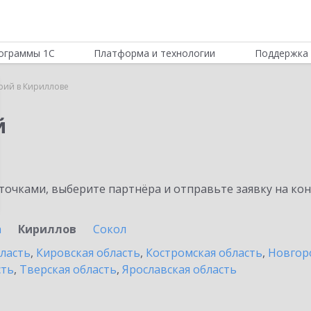
ограммы 1С
Платформа и технологии
Поддержка 
рий в Кириллове
й
очками, выберите партнёра и отправьте заявку на ко
а
Кириллов
Сокол
бласть
,
Кировская область
,
Костромская область
,
Новгор
сть
,
Тверская область
,
Ярославская область