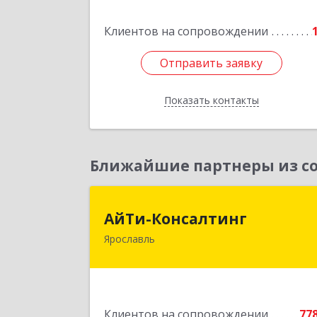
Гагарина ул, дом № 12
Клиентов на сопровождении
Подробне
Отправить заявку
Отправить заявку
Показать контакты
Назад
Ближайшие партнеры из со
АйТи-Консалтин
АйТи-Консалтинг
Ярославль
150007, Ярославская обл, Ярославль г
Урочская ул, дом № 19, пом.2
Подробне
Клиентов на сопровождении
77