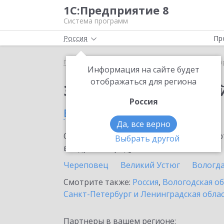
1С:Предприятие 8
Система программ
Россия
Пр
Главная
Сервисы ИТС
1С:Лекторий
1С:Лекто
Информация на сайте будет
отображаться для региона
Заказать 1С:Лектори
Россия
в Кириллове
Да, все верно
Ознакомьтесь с информационными карт
Выбрать другой
внедрение продукта.
Череповец
Великий Устюг
Вологд
Смотрите также:
Россия
,
Вологодская о
Санкт-Петербург и Ленинградская обла
Партнеры в вашем регионе: