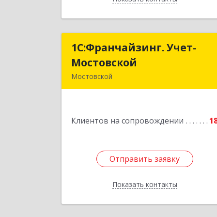
1С:Франчайзинг. Учет-
1С:Франчайзинг. Учет
Мостовской
Мостовско
Мостовской
352570, Краснодарский край
Мостовский р-н, Мостовской пгт
Производственная ул, дом № 58
Клиентов на сопровождении
корпус 
1
Подробне
Отправить заявку
Отправить заявку
Показать контакты
Назад