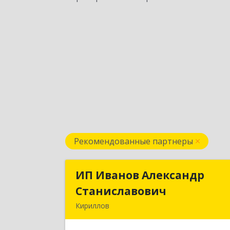
Рекомендованные партнеры
ИП Иванов Александр
ИП Иванов Александ
Станиславович
Станиславови
Кириллов
161100, Вологодская обл
Кирилловский р-н, Кириллов г