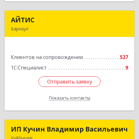
АЙТИС
АЙТИС
Барнаул
656067, Алтайский край, Барнаул г, Взлетная ул,
дом № 65
Клиентов на сопровождении
527
Подробнее
1С:Специалист
9
Отправить заявку
Отправить заявку
Показать контакты
Назад
ИП Кучин Владимир Васильевич
ИП Кучин Владимир Васильевич
Куйбышев