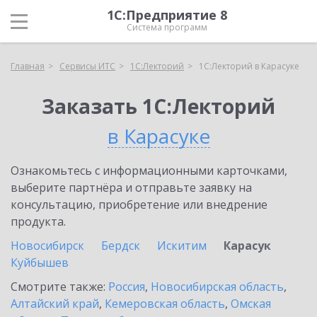
1С:Предприятие 8
Система программ
Главная
Сервисы ИТС
1С:Лекторий
1С:Лекторий в Карасуке
Заказать 1С:Лекторий
в Карасуке
Ознакомьтесь с информационными карточками,
выберите партнёра и отправьте заявку на
консультацию, приобретение или внедрение
продукта.
Новосибирск
Бердск
Искитим
Карасук
Куйбышев
Смотрите также:
Россия
,
Новосибирская область
,
Алтайский край
,
Кемеровская область
,
Омская