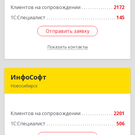
корпус 2Б, пом.5а
Клиентов на сопровождении
2172
Подробнее
1С:Специалист
145
Отправить заявку
Отправить заявку
Показать контакты
Назад
ИнфоСофт
ИнфоСофт
Новосибирск
630091, Новосибирская обл, Новосибирск г,
Крылова ул, дом № 31
Клиентов на сопровождении
2201
Подробнее
1С:Специалист
506