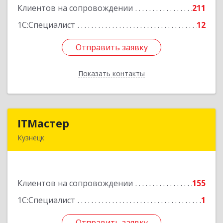
Клиентов на сопровождении
211
Подробнее
1С:Специалист
12
Отправить заявку
Отправить заявку
Показать контакты
Назад
ITМастер
ITМастер
Кузнецк
442537, Пензенская обл, Кузнецк г, Белинского
ул, дом № 82, ДЦ"Сфера", оф.15
Клиентов на сопровождении
155
Подробнее
1С:Специалист
1
Отправить заявку
Отправить заявку