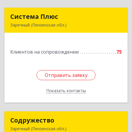
Система Плюс
Система Плюс
Заречный (Пензенская обл.)
442960, Пензенская обл, Заречный г,
Комсомольская ул, дом № 1-205
Клиентов на сопровождении
75
Подробнее
Отправить заявку
Отправить заявку
Показать контакты
Назад
Содружество
Содружество
Заречный (Пензенская обл.)