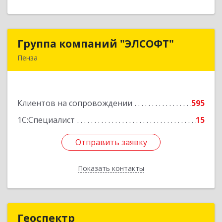
Группа компаний "ЭЛСОФТ"
Группа компаний "ЭЛСОФТ"
Пенза
440020, Пензенская обл, Пенза г, Суворова ул,
дом № 145, корпус а, оф.41
Клиентов на сопровождении
595
Подробнее
1С:Специалист
15
Отправить заявку
Отправить заявку
Показать контакты
Назад
Геоспектр
Геоспектр