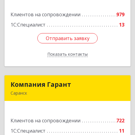
ул, дом № 13, оф.1
Клиентов на сопровождении
979
Подробнее
1С:Специалист
13
Отправить заявку
Отправить заявку
Показать контакты
Назад
Компания Гарант
Компания Гарант
Саранск
430005, Мордовия Респ, Саранск г,
Большевистская ул, дом № 60, этаж 4 оф.7
Клиентов на сопровождении
722
Подробнее
1С:Специалист
11