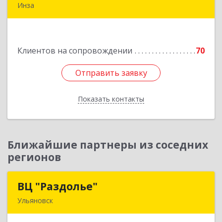
Инза
433030, Ульяновская обл, Инзенский р-н, Инза
г, Красных Бойцов ул, дом № 18, кв.4
Клиентов на сопровождении
70
Подробнее
Отправить заявку
Отправить заявку
Показать контакты
Назад
Ближайшие партнеры из соседних
регионов
ВЦ "Раздолье"
ВЦ "Раздолье"
Ульяновск
432001, Ульяновская обл, Ульяновск г, Марата