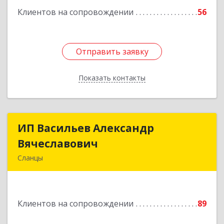
Клиентов на сопровождении
56
Отправить заявку
Отправить заявку
Показать контакты
Назад
ИП Васильев Александр
ИП Васильев Александр
Вячеславович
Вячеславович
Сланцы
Ленинградская обл, Сланцы г, Спортивная ул,
дом № 2
Клиентов на сопровождении
89
Подробнее