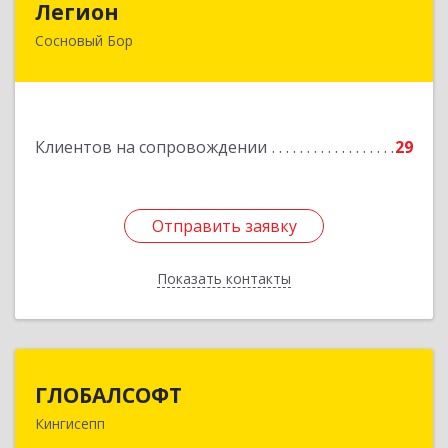
Легион
Сосновый Бор
188544, Ленинградская обл, Сосновый Бор г,
Парковая ул, дом № 9
Подробнее
Клиентов на сопровождении
29
Отправить заявку
Отправить заявку
Показать контакты
Назад
ГЛОБАЛСОФТ
ГЛОБАЛСОФТ
Кингисепп
188485, Ленинградская обл, Кингисеппский р-н,