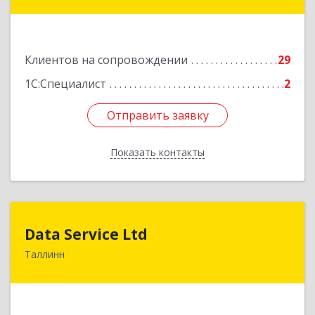
Подробнее
Клиентов на сопровождении
29
1С:Специалист
2
Отправить заявку
Отправить заявку
Показать контакты
Назад
Data Service Ltd
Data Service Ltd
Таллинн
Estonia, Laulupeo 24, Tallinn, 10128
Подробнее