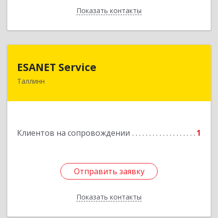
Показать контакты
Назад
ESANET Serviсe
ESANET Serviсe
Таллинн
Vana-Louna 19, Tallin 10134, Estonia
Подробнее
Клиентов на сопровождении
1
Отправить заявку
Отправить заявку
Показать контакты
Назад