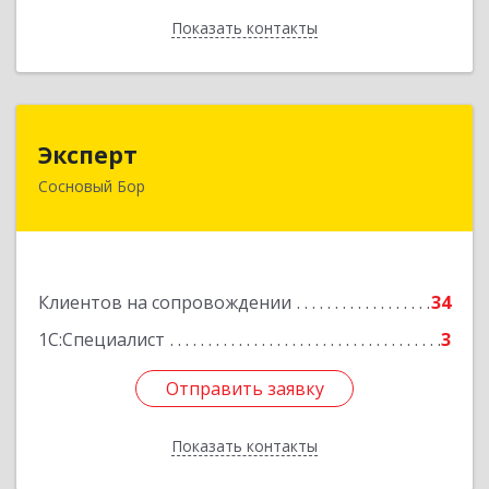
Показать контакты
Назад
Эксперт
Эксперт
Сосновый Бор
188544, Ленинградская обл, Сосновый Бор г, 50
лет Октября ул, дом № 1
Подробнее
Клиентов на сопровождении
34
1С:Специалист
3
Отправить заявку
Отправить заявку
Показать контакты
Назад