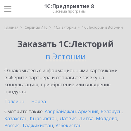
1С:Предприятие 8
Система программ
Главная
Сервисы ИТС
1С:Лекторий
1С:Лекторий в Эстонии
Заказать 1С:Лекторий
в Эстонии
Ознакомьтесь с информационными карточками,
выберите партнёра и отправьте заявку на
консультацию, приобретение или внедрение
продукта.
Таллинн
Нарва
Смотрите также:
Азербайджан
,
Армения
,
Беларусь
,
Казахстан
,
Кыргызстан
,
Латвия
,
Литва
,
Молдова
,
Россия
,
Таджикистан
,
Узбекистан