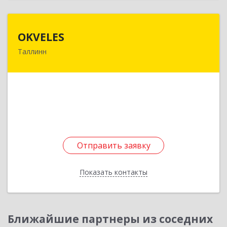
OKVELES
OKVELES
Таллинн
12915, Эстония, Таллинн, Лаки, 15-218
Подробнее
Отправить заявку
Отправить заявку
Показать контакты
Назад
Ближайшие партнеры из соседних