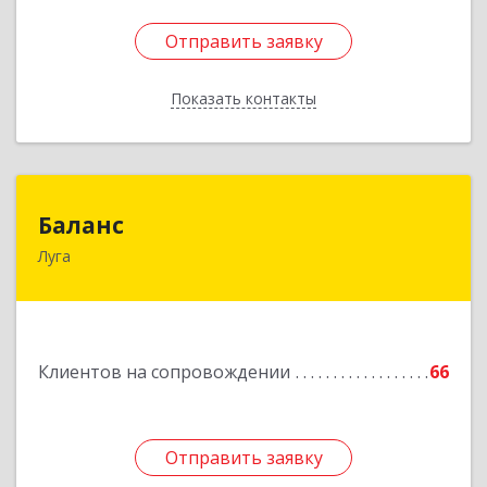
Отправить заявку
Отправить заявку
Показать контакты
Назад
Баланс
Баланс
Луга
188230, Ленинградская обл, Луга г, Урицкого
пр-кт, дом № 77а
Подробнее
Клиентов на сопровождении
66
Отправить заявку
Отправить заявку