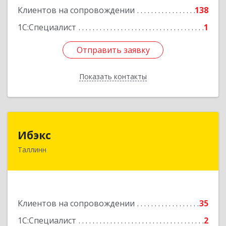
Клиентов на сопровождении
138
1С:Специалист
1
Отправить заявку
Отправить заявку
Показать контакты
Назад
Ибэкс
Ибэкс
Таллинн
Таллин, 13522, ул. Вабаыхумуузеуми, 5/II - 37
Подробнее
Клиентов на сопровождении
35
1С:Специалист
2