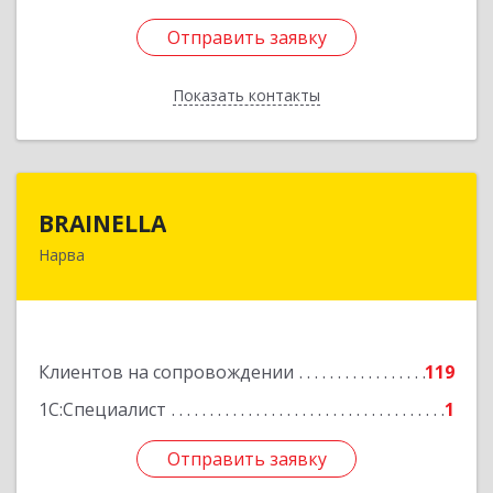
Отправить заявку
Отправить заявку
Показать контакты
Назад
BRAINELLA
BRAINELLA
Нарва
ЭСТОНИЯ, 20308, г. Нарва, ул. Александра
Пушкина 12-15
Подробнее
Клиентов на сопровождении
119
1С:Специалист
1
Отправить заявку
Отправить заявку