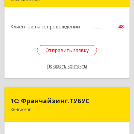
189540, Сосновый Бор г, Героев пр-кт, дом №
55
Клиентов на сопровождении
48
Подробнее
Отправить заявку
Отправить заявку
Показать контакты
Назад
1С: Франчайзинг.ТУБУС
1С: Франчайзинг.ТУБУС
Кингисепп
Подробнее