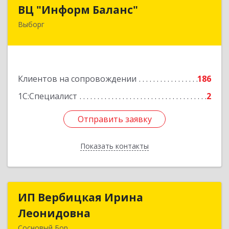
ВЦ "Информ Баланс"
ВЦ "Информ Баланс"
Выборг
188800, Ленинградская обл, Выборгский р-н,
Выборг г, Каменный пер, дом № 2а
Подробнее
Клиентов на сопровождении
186
1С:Специалист
2
Отправить заявку
Отправить заявку
Показать контакты
Назад
ИП Вербицкая Ирина
ИП Вербицкая Ирина
Леонидовна
Леонидовна
Сосновый Бор