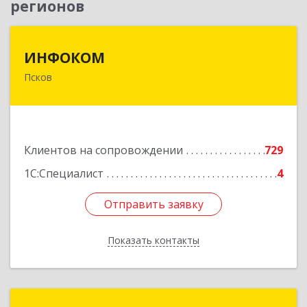
регионов
ИНФОКОМ
ИНФОКОМ
Псков
180000, Псковская обл, Псков г, Советская ул,
дом № 42г
Подробнее
Клиентов на сопровождении
729
1С:Специалист
4
Отправить заявку
Отправить заявку
Показать контакты
Назад