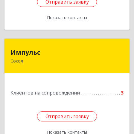
Отправить заявку
Отправить заявку
Показать контакты
Назад
Импульс
Импульс
Сокол
162130, Вологодская обл, Сокольский р-н,
Сокол г, Орешкова ул, дом № 8, кв.3
Подробнее
Клиентов на сопровождении
3
Отправить заявку
Отправить заявку
Показать контакты
Назад