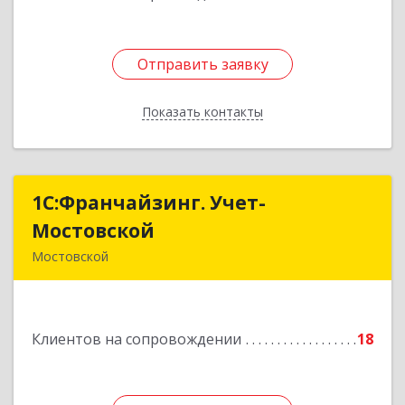
Отправить заявку
Отправить заявку
Показать контакты
Назад
1С:Франчайзинг. Учет-
1С:Франчайзинг. Учет-
Мостовской
Мостовской
Мостовской
352570, Краснодарский край, Мостовский р-н,
Мостовской пгт, Производственная ул, дом №
58, корпус 1
Клиентов на сопровождении
18
Подробнее