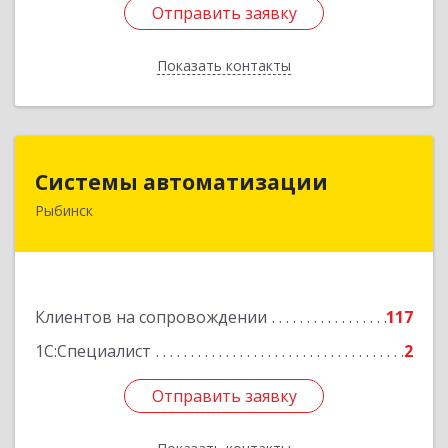
Отправить заявку
Отправить заявку
Показать контакты
Назад
Системы автоматизации
Системы автоматизации
Рыбинск
152934, Ярославская обл, Рыбинский р-н,
Рыбинск г, Кирова ул, дом № 9
Подробнее
Клиентов на сопровождении
117
1С:Специалист
2
Отправить заявку
Отправить заявку