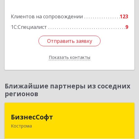
Подробнее
Клиентов на сопровождении
123
1С:Специалист
9
Отправить заявку
Отправить заявку
Показать контакты
Назад
Ближайшие партнеры из соседних
регионов
БизнесСофт
БизнесСофт
Кострома
156016, Костромская обл, Кострома г,
Профсоюзная ул, дом № 14а, пом.1, каб. 3