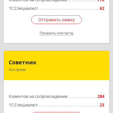
1С:Специалист
62
Отправить заявку
Отправить заявку
Показать контакты
Назад
Советник
Советник
Кострома
156000, Костромская обл, Кострома г, Ерохова
ул, дом № 3а, пом.2-12
Подробнее
Клиентов на сопровождении
284
1С:Специалист
23