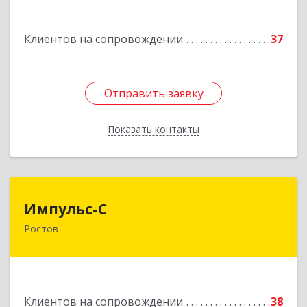
Подробнее
Клиентов на сопровождении
37
Отправить заявку
Отправить заявку
Показать контакты
Назад
Импульс-С
Импульс-С
Ростов
152151, Ярославская обл, Ростовский р-н,
Ростов г, Карла Маркса ул, дом № 10
Подробнее
Клиентов на сопровождении
38