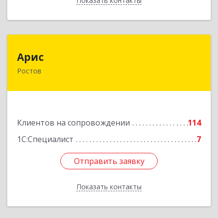
Показать контакты
Назад
Арис
Арис
Ростов
152150, Ярославская обл, Ростовский р-н,
Ростов г, Пионерский проезд, дом № 3
Подробнее
Клиентов на сопровождении
114
1С:Специалист
7
Отправить заявку
Отправить заявку
Показать контакты
Назад