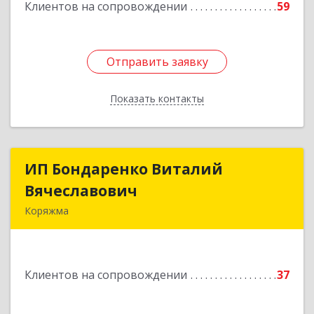
Клиентов на сопровождении
59
Отправить заявку
Отправить заявку
Показать контакты
Назад
ИП Бондаренко Виталий
ИП Бондаренко Виталий
Вячеславович
Вячеславович
Коряжма
165650, Архангельская обл, Коряжма г,
Набережная им Н.Островского ул, дом № 38
Клиентов на сопровождении
37
Подробнее