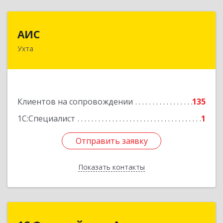
АИС
АИС
Ухта
169310, Коми Респ, Ухта г, Первомайская ул.,
дом № 35А
Подробнее
Клиентов на сопровождении
135
1С:Специалист
1
Отправить заявку
Отправить заявку
Показать контакты
Назад
1С:Франчайзинг.Аллегро