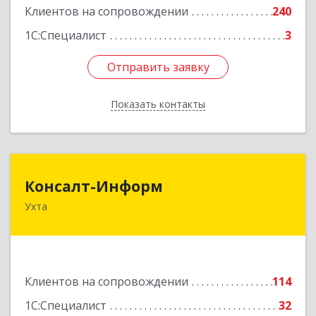
Клиентов на сопровождении
240
1С:Специалист
3
Отправить заявку
Отправить заявку
Показать контакты
Назад
Консалт-Информ
Консалт-Информ
Ухта
169300, Коми Респ, Ухта г, Строителей пр-д 1, 2
под.,6 этаж
Подробнее
Клиентов на сопровождении
114
1С:Специалист
32