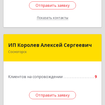
Отправить заявку
Отправить заявку
Показать контакты
Назад
ИП Королев Алексей Сергеевич
ИП Королев Алексей Сергеевич
Сосногорск
169500, Коми Респ, Сосногорск г, Советская ул,
дом № 30, кв.12
Подробнее
Клиентов на сопровождении
9
Отправить заявку
Отправить заявку