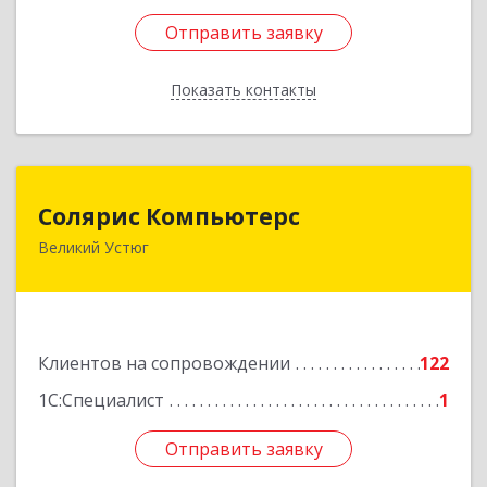
Отправить заявку
Отправить заявку
Показать контакты
Назад
Солярис Компьютерс
Солярис Компьютерс
Великий Устюг
162390, Вологодская обл, Великий Устюг г,
Виноградова ул, дом № 87
Подробнее
Клиентов на сопровождении
122
1С:Специалист
1
Отправить заявку
Отправить заявку