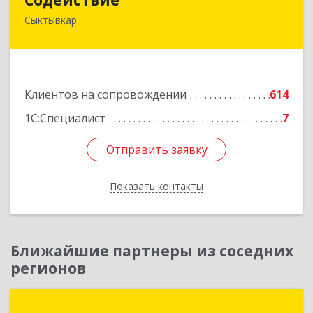
Сыктывкар
167004, Коми Респ, Сыктывкар г, Первомайская
ул, дом № 149
Подробнее
Клиентов на сопровождении
614
1С:Специалист
7
Отправить заявку
Отправить заявку
Показать контакты
Назад
Ближайшие партнеры из соседних
регионов
Группа компаний "ДОК"