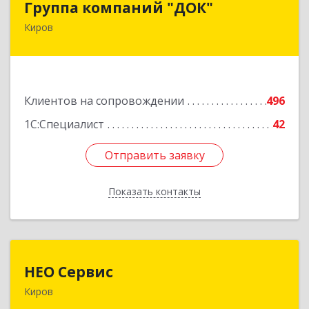
Группа компаний "ДОК"
Киров
610017, Кировская обл, Киров г, Горького ул,
дом № 17
Подробнее
Клиентов на сопровождении
496
1С:Специалист
42
Отправить заявку
Отправить заявку
Показать контакты
Назад
НЕО Сервис
НЕО Сервис
Киров
610045, Кировская обл, Киров г, Ульяновская