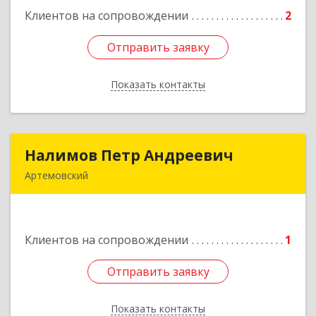
Клиентов на сопровождении
2
Подробнее
Отправить заявку
Отправить заявку
Показать контакты
Назад
Налимов Петр Андреевич
Налимов Петр Андреевич
Артемовский
623780, Свердловская обл, Артемовский г,
Добролюбова ул, дом № 25
Клиентов на сопровождении
1
Подробнее
Отправить заявку
Отправить заявку
Показать контакты
Назад