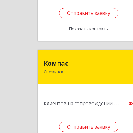
Отправить заявку
Отправить заявку
Показать контакты
Назад
Компа
Компас
Снежинск
456776, Челябинская обл, Снежинск г
Комсомольская ул, дом № 12, кв.7
Подробне
Клиентов на сопровождении
4
Отправить заявку
Отправить заявку