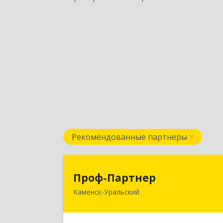
Рекомендованные партнеры
Проф-Партне
Проф-Партнер
Каменск-Уральский
623406, Свердловская обл, Каменск
Уральский г, Алюминиевая ул, дом 
3