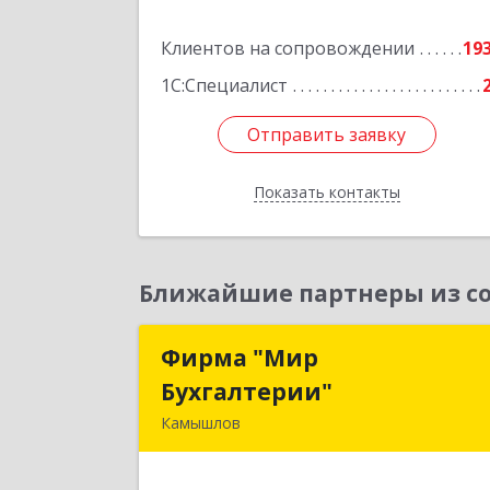
Подробне
Клиентов на сопровождении
19
1С:Специалист
Отправить заявку
Отправить заявку
Показать контакты
Назад
Ближайшие партнеры из со
Фирма "Мир
Фирма "Ми
Бухгалтерии"
Бухгалтерии
Камышлов
624860, Свердловская обл, Камышло
г, Советская ул, дом № 