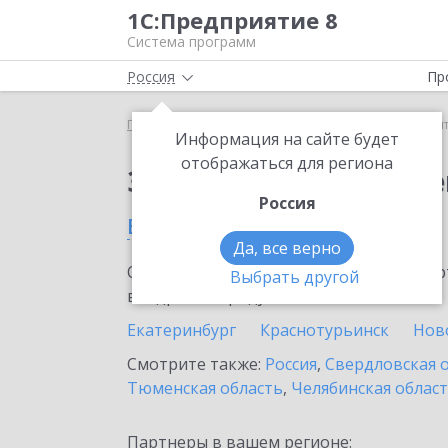
1С:Предприятие 8
Система программ
Россия
Пр
Главная
Сервисы ИТС
1С:Контрагент
1С:Кон
Информация на сайте будет
отображаться для региона
Заказать 1С:Контраге
Россия
в Каменск-Уральском
Да, все верно
Ознакомьтесь с информационными карт
Выбрать другой
внедрение продукта.
Екатеринбург
Краснотурьинск
Нов
Смотрите также:
Россия
,
Свердловская 
Тюменская область
,
Челябинская облас
Партнеры в вашем регионе: