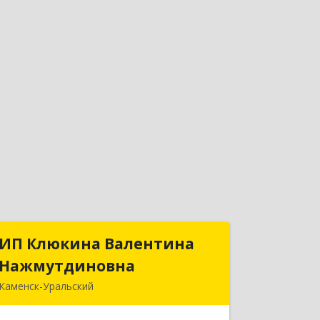
ИП Клюкина Валентина
ИП Клюкина Валентина
Нажмутдиновна
Нажмутдиновна
Каменск-Уральский
623404, Свердловская обл, Каменск-
Уральский г, Крылова ул, дом № 19б,