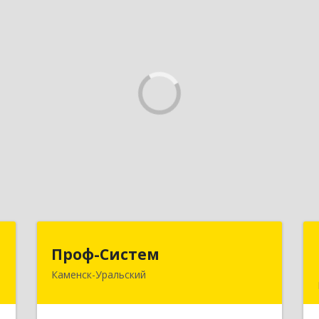
р
Проф-Систем
Проф-Систем
Каменск-Уральский
-
623406, Свердловская обл, Каменск-
№
Уральский г, Уральская ул, дом № 43,
8
пом.110