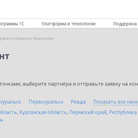
ограммы 1С
Платформа и технологии
Поддержка 
трагент в Каменск-Уральском
нт
очками, выберите партнёра и отправьте заявку на ко
оуральск
Первоуральск
Ревда
Показать все нас
область
,
Курганская область
,
Пермский край
,
Республика
ть