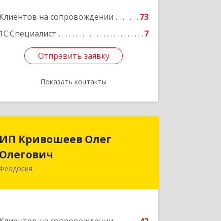
Клиентов на сопровождении
73
1С:Специалист
7
Отправить заявку
Отправить заявку
Показать контакты
Назад
ИП Кривошеев Олег
ИП Кривошеев Олег
Олегович
Олегович
Феодосия
Подробнее