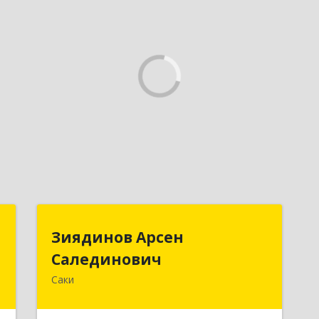
т
Зиядинов Арсен
Зиядинов Арсен
Салединович
Салединович
.
а
Саки
г.Саки, Интернациональная, 5/2, кв.1
0
Подробнее