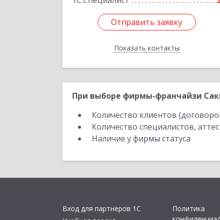
1С:Специалист
Отправить заявку
Отправить заявку
Показать контакты
Назад
При выборе фирмы-франчайзи Саки
Количество клиентов (договоро
Количество специалистов, атте
Наличие у фирмы статуса
Вход для партнеров 1С
Политика
конфиденциа