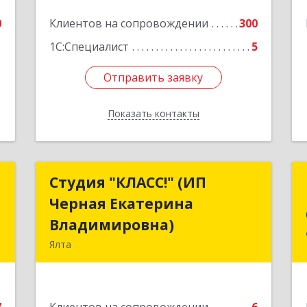
0
Клиентов на сопровождении
300
1С:Специалист
5
Отправить заявку
Отправить заявку
Показать контакты
Назад
с
Студия "КЛАСС!" (ИП
Студия "КЛАСС!" (ИП
Черная Екатерина
Черная Екатерина
,
Владимировна)
Владимировна)
6
Ялта
98600, г. Ялта, ул. Свердлова, 24
е
Подробнее