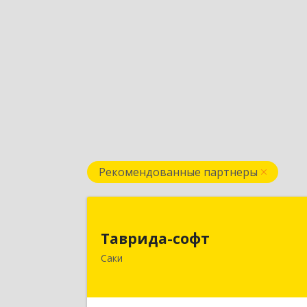
Рекомендованные партнеры
Таврида-соф
Таврида-софт
296574, Крым Респ, м.р-н Сакский с.п
Саки
Новофедоровское, Новофедоровк
пгт, 30 Авиаполка ул, дом № 1