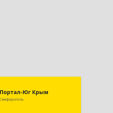
Портал-Юг Крым
Портал-Юг Крым
295015, Крым Респ, Симферополь г,
Симферополь
Козлова ул, дом № 27