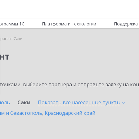
ограммы 1С
Платформа и технологии
Поддержка 
трагент Саки
нт
очками, выберите партнёра и отправьте заявку на ко
поль
Саки
Показать все населенные
пункты
ым и Севастополь
,
Краснодарский край