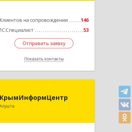
Подробнее
Клиентов на сопровождении
146
1С:Специалист
53
Отправить заявку
Отправить заявку
Показать контакты
Назад
КрымИнформЦентр
КрымИнформЦентр
298500, Крым Респ, Алушта г,
Алушта
Горького ул, дом № 34А, оф.7
Подробнее