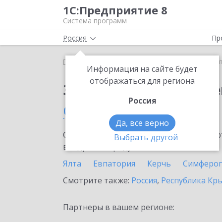
1С:Предприятие 8
Система программ
Россия
Пр
Главная
Сервисы ИТС
1С:Контрагент
1С:Кон
Информация на сайте будет
отображаться для региона
Заказать 1С:Контраге
Россия
Саки
Да, все верно
Ознакомьтесь с информационными карт
Выбрать другой
внедрение продукта.
Ялта
Евпатория
Керчь
Симферо
Смотрите также:
Россия
,
Республика Кр
Партнеры в вашем регионе: