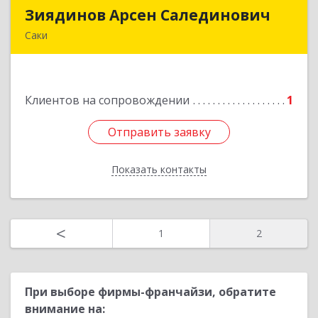
Зиядинов Арсен Салединович
Зиядинов Арсен Салединович
Саки
г.Саки, Интернациональная, 5/2, кв.1
Подробнее
Клиентов на сопровождении
1
Отправить заявку
Отправить заявку
Показать контакты
Назад
<
1
2
При выборе фирмы-франчайзи, обратите
внимание на: