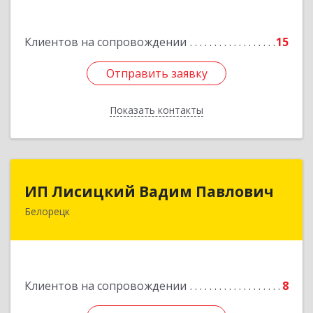
Подробнее
Клиентов на сопровождении
15
Отправить заявку
Отправить заявку
Показать контакты
Назад
ИП Лисицкий Вадим Павлович
ИП Лисицкий Вадим Павлович
Белорецк
453501, Башкортостан Респ, Белорецк г,
Кооперативная ул, дом № 4, корпус А, кв.32
Подробнее
Клиентов на сопровождении
8