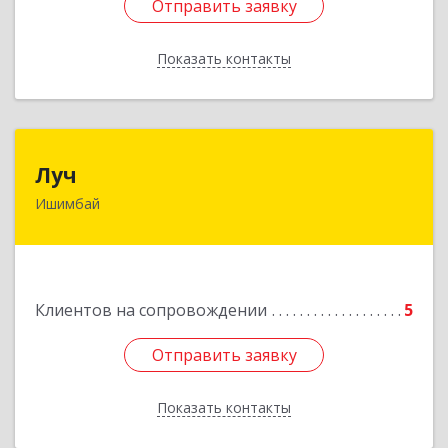
Отправить заявку
Отправить заявку
Показать контакты
Назад
Луч
Луч
Ишимбай
453215, Башкортостан Респ, Ишимбайский р-н,
Ишимбай г, Ленина пр-кт, дом № 29, кв.29
Подробнее
Клиентов на сопровождении
5
Отправить заявку
Отправить заявку
Показать контакты
Назад