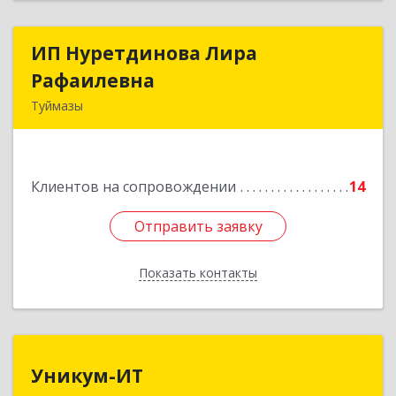
ИП Нуретдинова Лира
ИП Нуретдинова Лира
Рафаилевна
Рафаилевна
Туймазы
452755, Башкортостан Респ, Туймазинский р-н,
Туймазы г, Островского ул, дом № 9, оф.6
Клиентов на сопровождении
14
Подробнее
Отправить заявку
Отправить заявку
Показать контакты
Назад
Уникум-ИТ
Уникум-ИТ