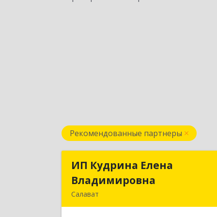
Рекомендованные партнеры
ИП Кудрина Елена
ИП Кудрина Елен
Владимировна
Владимировн
Салават
453265, Башкортостан Респ, Салава
г, Бекетова ул, дом № 10, кв.8