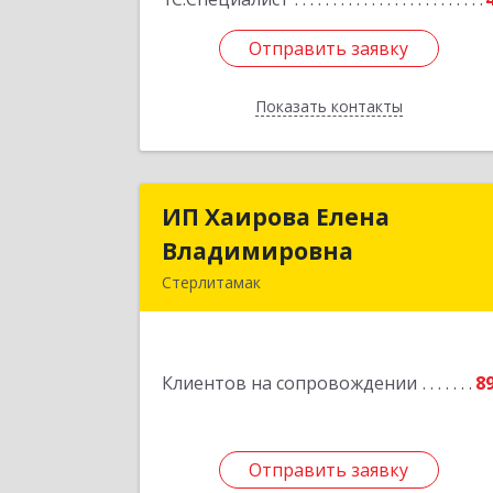
Отправить заявку
Отправить заявку
Показать контакты
Назад
ИП Хаирова Елена
ИП Хаирова Елен
Владимировна
Владимировн
Стерлитамак
Подробне
Клиентов на сопровождении
8
Отправить заявку
Отправить заявку