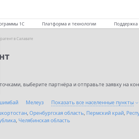
ограммы 1С
Платформа и технологии
Поддержка 
рагент в Салавате
нт
очками, выберите партнёра и отправьте заявку на ко
шимбай
Мелеуз
Показать все населенные
пункты
шкортостан
,
Оренбургская область
,
Пермский край
,
Респ
ублика
,
Челябинская область