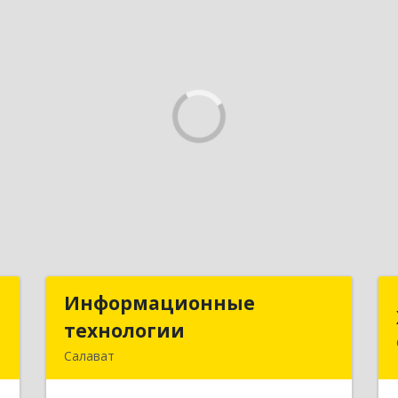
а
Информационные
Информационные
а
технологии
технологии
Салават
т
453259, Башкортостан Респ, Салават
7
г, Северная ул, дом № 15, оф.108