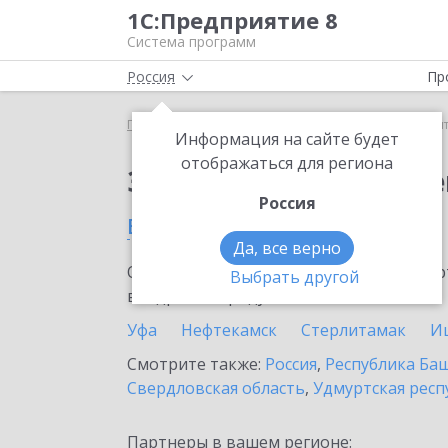
1С:Предприятие 8
Система программ
Россия
Пр
Главная
Сервисы ИТС
1С:Контрагент
1С:Конт
Информация на сайте будет
отображаться для региона
Заказать 1С:Контраге
Россия
в Салавате
Да, все верно
Ознакомьтесь с информационными карт
Выбрать другой
внедрение продукта.
Уфа
Нефтекамск
Стерлитамак
И
Смотрите также:
Россия
,
Республика Ба
Свердловская область
,
Удмуртская респ
Партнеры в вашем регионе: