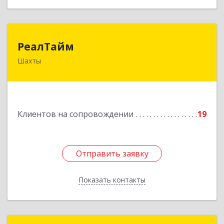
РеалТайм
РеалТайм
Шахты
346504, Ростовская обл, Шахты г,
Чернышевского ул, дом № 42
Подробнее
Клиентов на сопровождении
19
Отправить заявку
Отправить заявку
Показать контакты
Назад