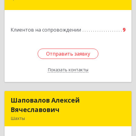
Подробнее
Клиентов на сопровождении
9
Отправить заявку
Отправить заявку
Показать контакты
Назад
Шаповалов Алексей
Шаповалов Алексей
Вячеславович
Вячеславович
Шахты
346510, Шахты г, Ленина ул, дом № 142