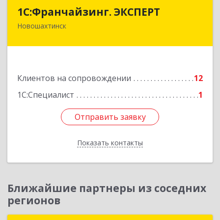
1С:Франчайзинг. ЭКСПЕРТ
1С:Франчайзинг. ЭКСПЕРТ
Новошахтинск
346901, Ростовская обл, Новошахтинск г,
Куйбышева ул, дом № 6, кв.2
Подробнее
Клиентов на сопровождении
12
1С:Специалист
1
Отправить заявку
Отправить заявку
Показать контакты
Назад
Ближайшие партнеры из соседних
регионов