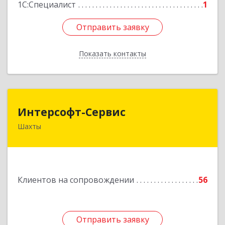
1С:Специалист
1
Отправить заявку
Отправить заявку
Показать контакты
Назад
Интерсофт-Сервис
Интерсофт-Сервис
Шахты
346480, Ростовская обл, Шахты г, Советская ул,
дом № 279/10
Подробнее
Клиентов на сопровождении
56
Отправить заявку
Отправить заявку