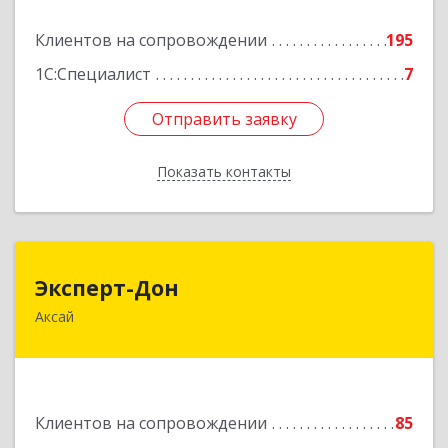
Подробнее
Клиентов на сопровождении
195
1С:Специалист
7
Отправить заявку
Отправить заявку
Показать контакты
Назад
Эксперт-Дон
Эксперт-Дон
Аксай
346720, Ростовская обл, Аксай г, Буденного ул,
дом № 136, оф.16-17
Подробнее
Клиентов на сопровождении
85