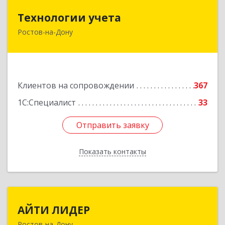
Технологии учета
Технологии учета
Ростов-на-Дону
344064, Ростовская обл, Ростов-на-Дону г,
Вавилова ул, дом № 68, оф.309
Подробнее
Клиентов на сопровождении
367
1С:Специалист
33
Отправить заявку
Отправить заявку
Показать контакты
Назад
АЙТИ ЛИДЕР
АЙТИ ЛИДЕР
Ростов-на-Дону