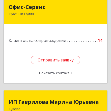
Офис-Сервис
Офис-Сервис
Красный Сулин
346350, Ростовская обл, р-н Красносулинский,
Красный Сулин г, Заводская ул, дом № 1
Подробнее
Клиентов на сопровождении
14
Отправить заявку
Отправить заявку
Показать контакты
Назад
ИП Гаврилова Марина Юрьевна
ИП Гаврилова Марина Юрьевна
Гуково