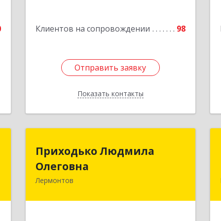
№ 31
е
Подробнее
0
Клиентов на сопровождении
98
Отправить заявку
Отправить заявку
Показать контакты
Назад
л
Приходько Людмила
Приходько Людмила
ч
Олеговна
Олеговна
Лермонтов
357341, Лермонтов г, П.Лумумбы ул,
е
дом № 43/2, кв.44
Подробнее