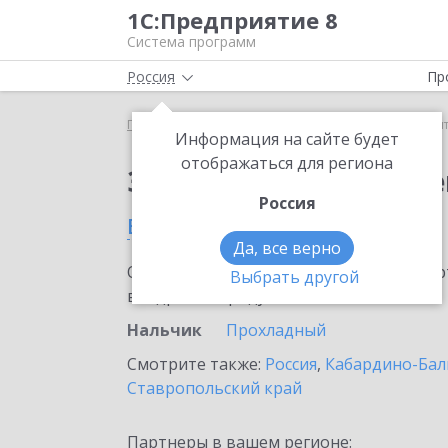
1С:Предприятие 8
Система программ
Россия
Пр
Главная
Сервисы ИТС
1С:Контрагент
1С:Кон
Информация на сайте будет
отображаться для региона
Заказать 1С:Контраге
Россия
в Нальчике
Да, все верно
Ознакомьтесь с информационными карт
Выбрать другой
внедрение продукта.
Нальчик
Прохладный
Смотрите также:
Россия
,
Кабардино-Бал
Ставропольский край
Партнеры в вашем регионе: