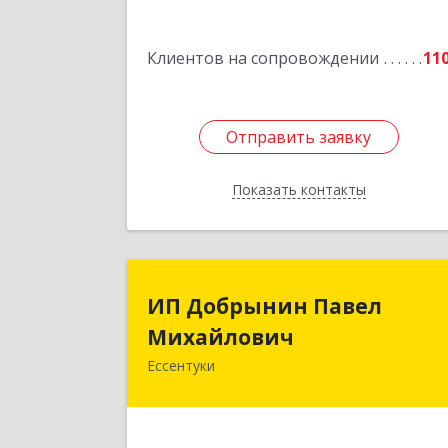
Подробне
Клиентов на сопровождении
11
Отправить заявку
Отправить заявку
Показать контакты
Назад
ИП Добрынин Паве
ИП Добрынин Павел
Михайлови
Михайлович
Ессентуки
Подробне