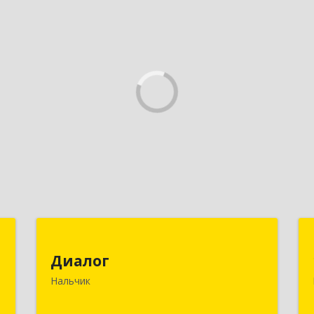
я
Диалог
х
Диалог
360016, Кабардино-Балкарская Респ,
»
Нальчик
Нальчик г, Калюжного ул, дом № 3,
этаж 2