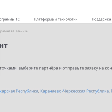
ограммы 1С
Платформа и технологии
Поддержка 
трагент в Нальчике
нт
очками, выберите партнёра и отправьте заявку на ко
карская Республика
,
Карачаево-Черкесская Республика
,