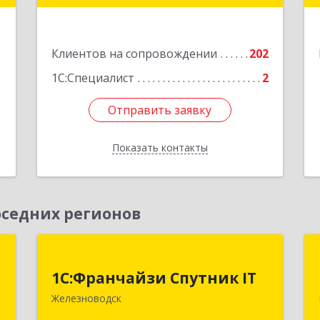
,
3
Подробнее
1
Клиентов на сопровождении
202
е
1
1С:Специалист
2
Отправить заявку
Отправить заявку
Показать контакты
Назад
седних регионов
т
1С:Франчайзи Спутник IT
1С:Франчайзи Спутник IT
,
357430, Ставропольский край, город-
Железноводск
м
курорт Железноводск, Иноземцево п,