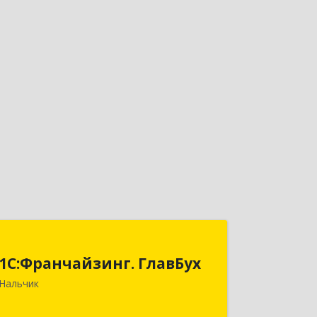
1С:Франчайзинг. ГлавБух
1С:Франчайзинг. ГлавБух
360000, Кабардино-Балкарская Респ,
Нальчик
Нальчик г, Пачева ул, дом № 13, ТОД
Европа, этаж 3, оф.2