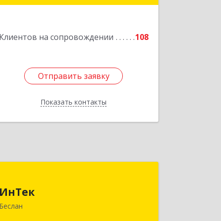
Подробнее
Клиентов на сопровождении
108
Отправить заявку
Отправить заявку
Показать контакты
Назад
ИнТек
ИнТек
363000, Северная Осетия - Алания
Беслан
Респ, Правобережный, Беслан г,