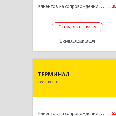
Клиентов на сопровождении
3
Отправить заявку
Отправить заявку
Показать контакты
Назад
ТЕРМИНА
ТЕРМИНАЛ
357820, Ставропольский край
Георгиевск
Георгиевск г, Калинина ул, дом № 10
Подробне
Клиентов на сопровождении
5