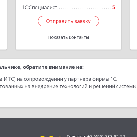
1
1С:Специалист
5
Отправить заявку
Отправить заявку
Показать контакты
Назад
льчике, обратите внимание на:
в ИТС) на сопровождении у партнера фирмы 1С.
стованных на внедрение технологий и решений системы
Телефон:
+7 (495) 737-92-57