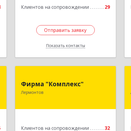
8
Клиентов на сопровождении
29
Отправить заявку
Отправить заявку
Показать контакты
Назад
Л
Фирма "Комплекс"
Фирма "Комплекс"
,
357348, Ставропольский край,
Лермонтов
9
Лермонтов г, Острогорка с, Степная
ул, дом № 46, а
е
Подробнее
5
Клиентов на сопровождении
32