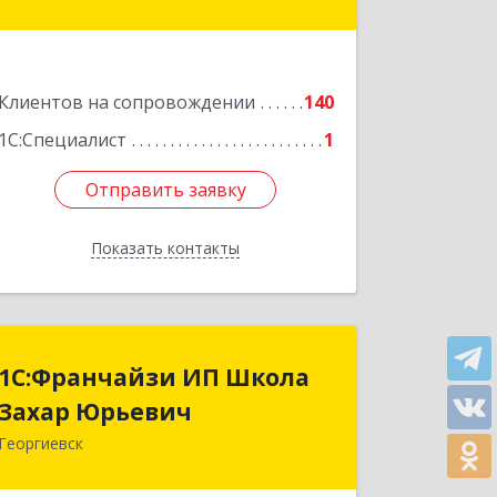
Комсомольская ул, дом № 69
Подробнее
Клиентов на сопровождении
140
1С:Специалист
1
Отправить заявку
Отправить заявку
Показать контакты
Назад
1С:Франчайзи ИП Школа
1С:Франчайзи ИП Школа
Захар Юрьевич
Захар Юрьевич
Георгиевск
357840, Ставропольский край,
Георгиевский р-н, Александрийская