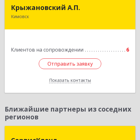
Крыжановский А.П.
Крыжановский А.П.
Кимовск
301720, Тульская область, г.Кимовск ,
ул.Белинского, д.16, кв.1
Подробнее
Клиентов на сопровождении
6
Отправить заявку
Отправить заявку
Показать контакты
Назад
Ближайшие партнеры из соседних
регионов
СервисКлауд