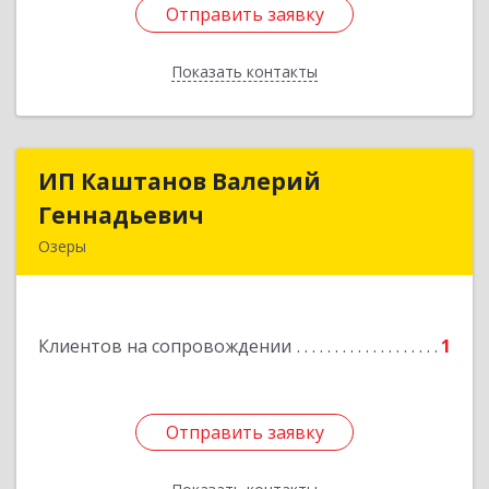
Отправить заявку
Отправить заявку
Показать контакты
Назад
ИП Каштанов Валерий
ИП Каштанов Валерий
Геннадьевич
Геннадьевич
Озеры
140560, Московская обл, Озерский р-н, Озеры г,
Ленина ул, дом № 202
Клиентов на сопровождении
1
Подробнее
Отправить заявку
Отправить заявку