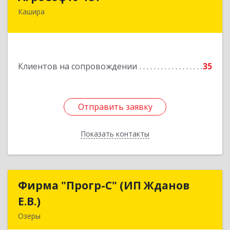
Кашира
142932, Московская обл, г.о.Кашира, Каменка д,
Парковая ул, дом № 37
Подробнее
Клиентов на сопровождении
35
Отправить заявку
Отправить заявку
Показать контакты
Назад
Фирма "Прогр-С" (ИП Жданов
Фирма "Прогр-С" (ИП Жданов
Е.В.)
Е.В.)
Озеры
140563, Московская обл, Озерский р-н, Озеры г,