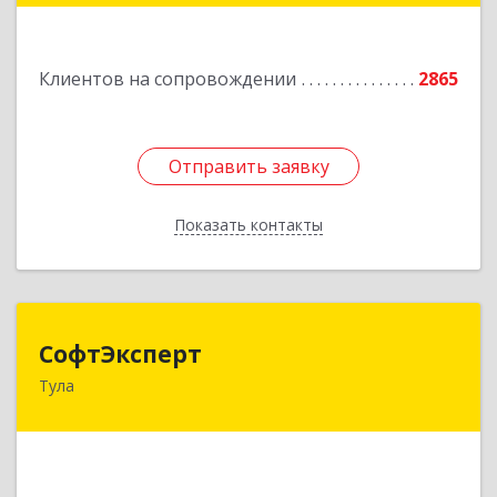
Подробнее
Клиентов на сопровождении
2865
Отправить заявку
Отправить заявку
Показать контакты
Назад
СофтЭксперт
СофтЭксперт
Тула
300013, Тульская обл, Тула г, Болдина ул, дом №
41А, пом.47, оф.1-4
Подробнее