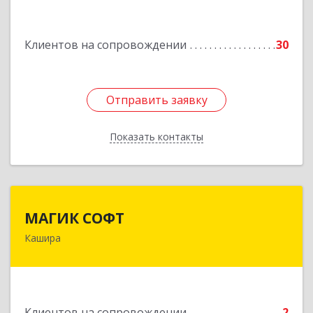
им Маршала Катукова мкр, дом № 16, кв.27
Клиентов на сопровождении
30
Подробнее
Отправить заявку
Отправить заявку
Показать контакты
Назад
МАГИК СОФТ
МАГИК СОФТ
Кашира
Подробнее
Клиентов на сопровождении
2