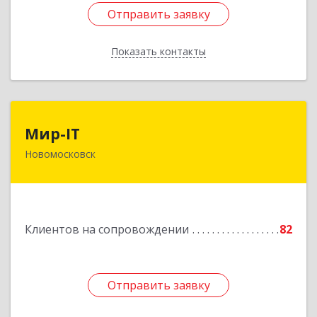
Отправить заявку
Отправить заявку
Показать контакты
Назад
Мир-IT
Мир-IT
Новомосковск
301650, Тульская обл, Новомосковск г,
Садовского ул, дом № 28, оф.2
Подробнее
Клиентов на сопровождении
82
Отправить заявку
Отправить заявку