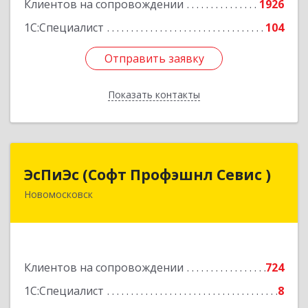
Клиентов на сопровождении
1926
1С:Специалист
104
Отправить заявку
Отправить заявку
Показать контакты
Назад
ЭсПиЭс (Софт Профэшнл Севис )
ЭсПиЭс (Софт Профэшнл Севис )
Новомосковск
301659, Тульская обл, Новомосковский р-н,
Новомосковск г, Шахтеров ул, дом № 33/33
Подробнее
Клиентов на сопровождении
724
1С:Специалист
8