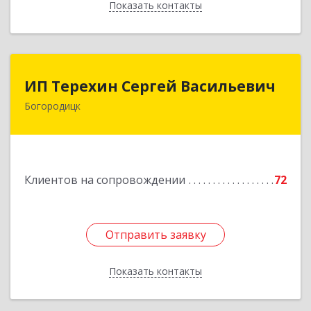
Показать контакты
Назад
ИП Терехин Сергей Васильевич
ИП Терехин Сергей Васильевич
Богородицк
301831, Тульская обл, Богородицкий р-н,
Богородицк г, Полевая ул, дом № 32, кв.92
Подробнее
Клиентов на сопровождении
72
Отправить заявку
Отправить заявку
Показать контакты
Назад