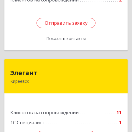
Отправить заявку
Отправить заявку
Показать контакты
Назад
Элегант
Элегант
Киреевск
301262, Тульская обл, Киреевск г, Чехова ул,
дом № 1
Подробнее
Клиентов на сопровождении
11
1С:Специалист
1