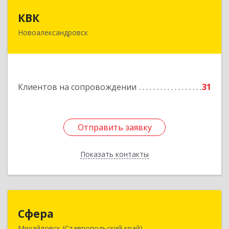
КВК
КВК
Новоалександровск
356000, Ставропольский край,
Новоалександровск г, Маршала Жукова ул, дом
№ 50
Подробнее
Клиентов на сопровождении
31
Отправить заявку
Отправить заявку
Показать контакты
Назад
Сфера
Сфера
Михайловск (Ставропольский край)