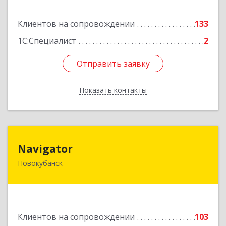
Подробнее
Клиентов на сопровождении
133
1С:Специалист
2
Отправить заявку
Отправить заявку
Показать контакты
Назад
Navigator
Navigator
Новокубанск
352240, Краснодарский край, Новокубанск г,
Пушкина ул, дом № 67
Подробнее
Клиентов на сопровождении
103