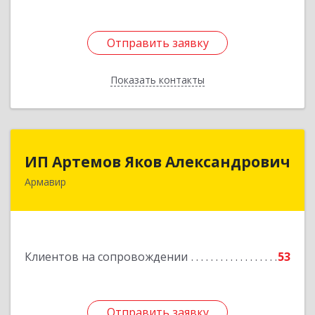
Отправить заявку
Отправить заявку
Показать контакты
Назад
ИП Артемов Яков Александрович
ИП Артемов Яков Александрович
Армавир
Подробнее
Клиентов на сопровождении
53
Отправить заявку
Отправить заявку