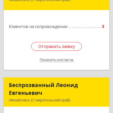
356240, Ставропольский край, Шпаковский р-
н, Михайловск г, Ленина ул, дом № 156/2,
пом.111
Подробнее
Клиентов на сопровождении
3
Отправить заявку
Отправить заявку
Показать контакты
Назад
Беспрозванный Леонид
Беспрозванный Леонид
Евгеньевич
Евгеньевич
Михайловск (Ставропольский край)
Подробнее