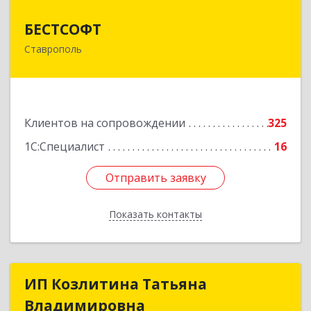
БЕСТСОФТ
БЕСТСОФТ
Ставрополь
355011, Ставропольский край, Ставрополь г,
45 Параллель ул, дом № 38, оф.151
Подробнее
Клиентов на сопровождении
325
1С:Специалист
16
Отправить заявку
Отправить заявку
Показать контакты
Назад
ИП Козлитина Татьяна
ИП Козлитина Татьяна
Владимировна
Владимировна