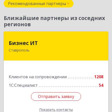
Рекомендованные партнеры
Ближайшие партнеры из соседних
регионов
Бизнес ИТ
Бизнес ИТ
Ставрополь
355035, Ставропольский край, Ставрополь г, 1
Промышленная ул, дом № 3, корпус А
Подробнее
Клиентов на сопровождении
1208
1С:Специалист
54
Отправить заявку
Отправить заявку
Показать контакты
Назад