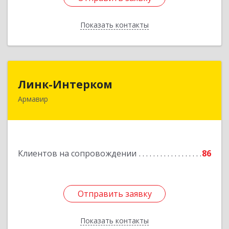
Показать контакты
Назад
Линк-Интерком
Линк-Интерком
Армавир
352930, Краснодарский край, г.о.город
Армавир, Армавир г, Каспарова ул, дом № 19,
пом.3
Подробнее
Клиентов на сопровождении
86
Отправить заявку
Отправить заявку
Показать контакты
Назад