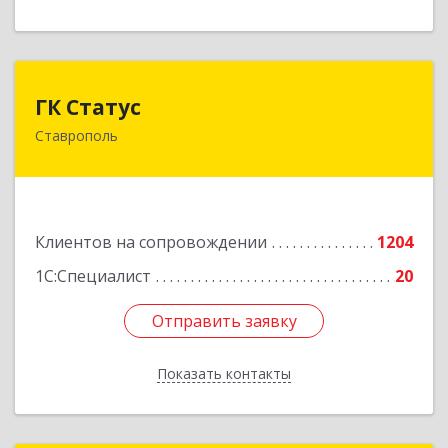
ГК Статус
ГК Статус
Ставрополь
355002, Ставропольский край, Ставрополь г,
Лермонтова ул, дом № 187
Подробнее
Клиентов на сопровождении
1204
1С:Специалист
20
Отправить заявку
Отправить заявку
Показать контакты
Назад