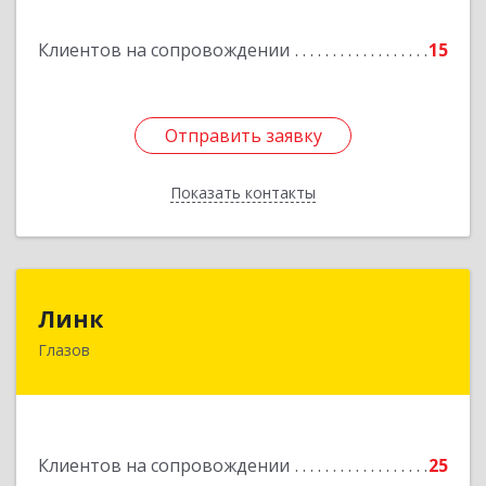
Подробнее
Клиентов на сопровождении
15
Отправить заявку
Отправить заявку
Показать контакты
Назад
Линк
Линк
Глазов
427622, Удмуртская Респ, Глазов г, Тани
Барамзиной ул, дом № 19А
Подробнее
Клиентов на сопровождении
25