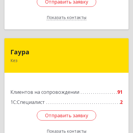
Отправить заявку
Отправить заявку
Показать контакты
Назад
Гаура
Гаура
Кез
427580, Удмуртская Респ, Кезский р-н, Кез п,
Кооперативная ул, дом № 12
Подробнее
Клиентов на сопровождении
91
1С:Специалист
2
Отправить заявку
Отправить заявку
Показать контакты
Назад