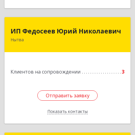
ИП Федосеев Юрий Николаевич
ИП Федосеев Юрий Николаевич
Нытва
617000, Пермский край, Нытвенский р-н,
Нытва г, Ленина пр-кт, дом № 36 8
Подробнее
Клиентов на сопровождении
3
Отправить заявку
Отправить заявку
Показать контакты
Назад