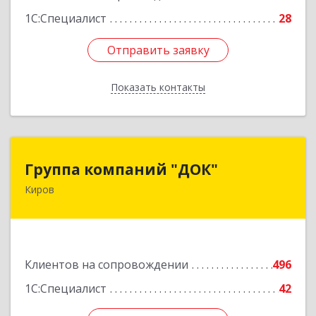
1С:Специалист
28
Отправить заявку
Отправить заявку
Показать контакты
Назад
Группа компаний "ДОК"
Группа компаний "ДОК"
Киров
610017, Кировская обл, Киров г, Горького ул,
дом № 17
Подробнее
Клиентов на сопровождении
496
1С:Специалист
42