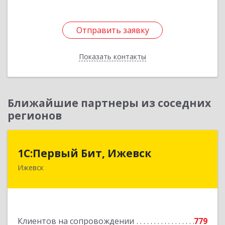
Отправить заявку
Отправить заявку
Показать контакты
Назад
Ближайшие партнеры из соседних
регионов
1С:Первый Бит, Ижевск
1С:Первый Бит, Ижевск
Ижевск
426008, Удмуртская Респ, Ижевск г,
Коммунаров ул, дом № 234
Подробнее
Клиентов на сопровождении
779