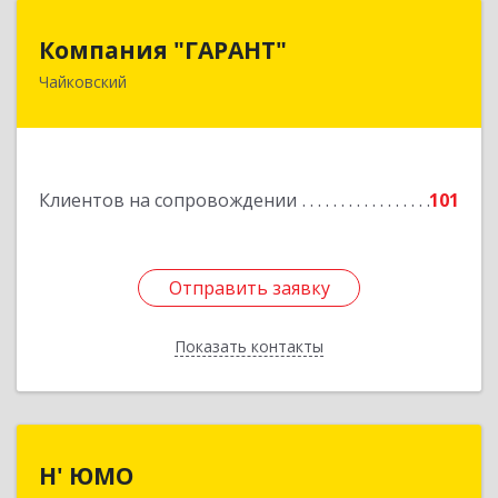
Компания "ГАРАНТ"
Компания "ГАРАНТ"
Чайковский
617760, Пермский край, Чайковский г, Карла
Маркса ул, дом № 31, оф.3
Подробнее
Клиентов на сопровождении
101
Отправить заявку
Отправить заявку
Показать контакты
Назад
Н' ЮМО
Н' ЮМО