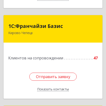
1С:Франчайзи Базис
1С:Франчайзи Базис
Кирово-Чепецк
613044, Кировская обл, город Кирово-Чепецк
г.о., Кирово-Чепецк г, Школьная ул, дом № 2,
оф.323
Подробнее
Клиентов на сопровождении
47
Отправить заявку
Отправить заявку
Показать контакты
Назад