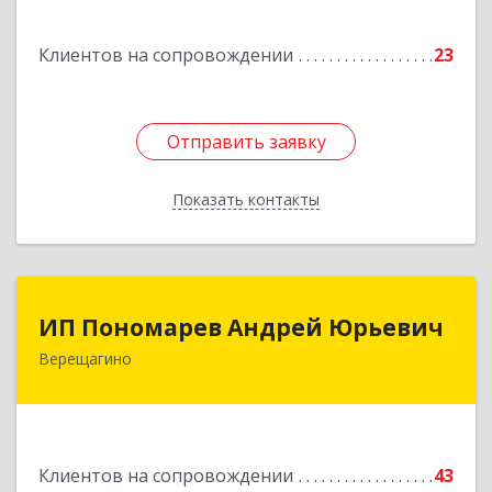
ул, дом № 52
Клиентов на сопровождении
23
Подробнее
Отправить заявку
Отправить заявку
Показать контакты
Назад
ИП Пономарев Андрей Юрьевич
ИП Пономарев Андрей Юрьевич
Верещагино
617120, Пермский край, Верещагинский р-н,
Верещагино г, Октябрьская ул, дом № 68, оф.1
Подробнее
Клиентов на сопровождении
43