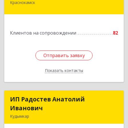
Краснокамск
617060, Пермский край, Краснокамский р-н,
Краснокамск г, Большевистская ул, дом № 38,
оф.3
Подробнее
Клиентов на сопровождении
82
Отправить заявку
Отправить заявку
Показать контакты
Назад
ИП Радостев Анатолий
ИП Радостев Анатолий
Иванович
Иванович
Кудымкар
619000, Пермский край, Кудымкар г, Герцена