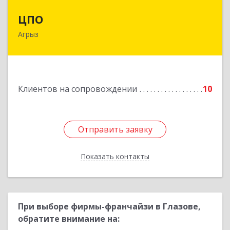
ЦПО
ЦПО
Агрыз
422230, Татарстан Респ (Татарстан), м.р-н
Агрызский, г.п. город Агрыз, Агрыз г, Гагарина
ул, дом № 70, пом.1000, пом.3
Подробнее
Клиентов на сопровождении
10
Отправить заявку
Отправить заявку
Показать контакты
Назад
При выборе фирмы-франчайзи в Глазове,
обратите внимание на: