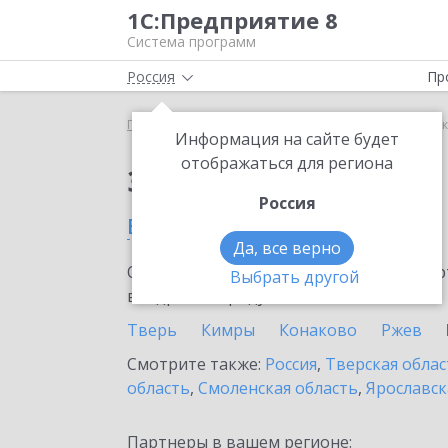
1С:Предприятие 8
Система программ
Россия
Пр
Главная
Сервисы ИТС
1С-Коннект
1С-Коннек
Информация на сайте будет
отображаться для региона
Заказать 1С-Коннект
Россия
в Вышнем Волочке
Да, все верно
Ознакомьтесь с информационными карт
Выбрать другой
внедрение продукта.
Тверь
Кимры
Конаково
Ржев
Смотрите также:
Россия
,
Тверская облас
область
,
Смоленская область
,
Ярославск
Партнеры в вашем регионе: