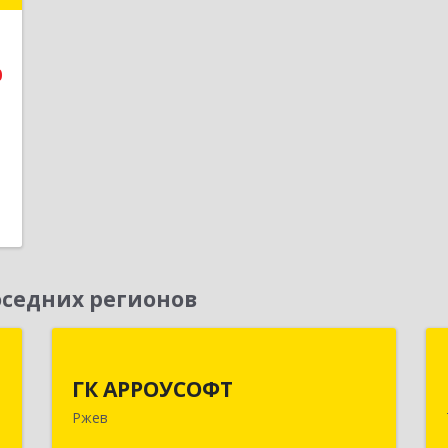
й
№
3
0
е
1
седних регионов
д
ГК АРРОУСОФТ
ГК АРРОУСОФТ
,
172381, Тверская обл, м.о. Ржевский,
Ржев
0
Ржев г, Большая Спасская ул, дом №