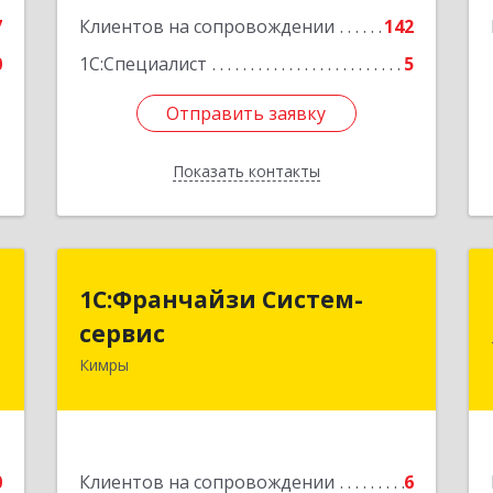
7
Клиентов на сопровождении
142
0
1С:Специалист
5
Отправить заявку
Отправить заявку
Показать контакты
Назад
О
1С:Франчайзи Систем-
1С:Франчайзи Систем-
сервис
сервис
-
,
Кимры
171506, Тверская обл, Кимры г, Карла
5
Либкнехта ул, дом № 25
е
Подробнее
0
Клиентов на сопровождении
6