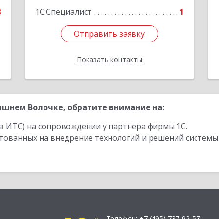
8
1С:Специалист
1
Отправить заявку
Отправить заявку
Показать контакты
Назад
шнем Волочке, обратите внимание на:
в ИТС) на сопровождении у партнера фирмы 1С.
стованных на внедрение технологий и решений системы
Телефон:
+7 (495) 737-92-57