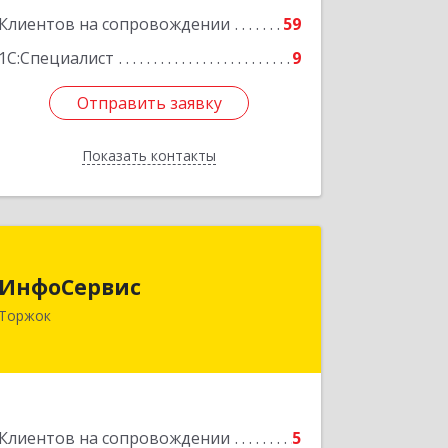
Клиентов на сопровождении
59
1С:Специалист
9
Отправить заявку
Отправить заявку
Показать контакты
Назад
ИнфоСервис
ИнфоСервис
172002, Тверская обл, Торжок г,
Торжок
Радищева ул, дом № 2
Подробнее
Клиентов на сопровождении
5