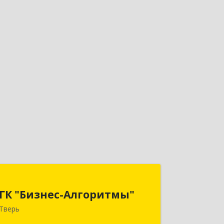
ГК "Бизнес-Алгоритмы"
ГК "Бизнес-Алгоритмы"
170006, Тверская обл, Тверь г,
Тверь
Брагина ул, дом № 6а, оф.300