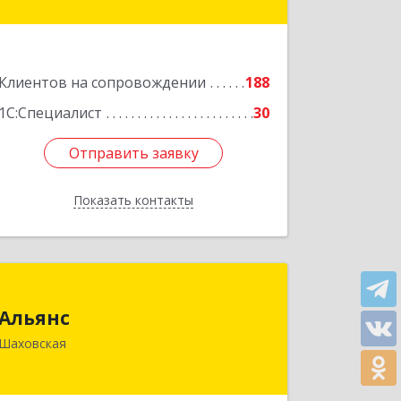
Подробнее
Клиентов на сопровождении
188
1С:Специалист
30
Отправить заявку
Отправить заявку
Показать контакты
Назад
Альянс
Альянс
143700, Московская обл, Шаховской
Шаховская
р-н, рп.Шаховская, ул.1-я Советская,
дом № 44