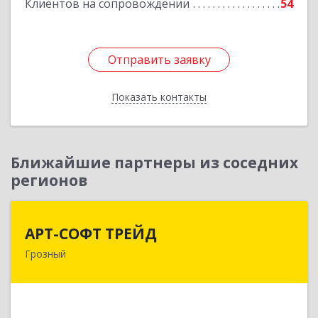
Клиентов на сопровождении
54
Отправить заявку
Отправить заявку
Показать контакты
Назад
Ближайшие партнеры из соседних
регионов
АРТ-СОФТ ТРЕЙД
АРТ-СОФТ ТРЕЙД
Грозный
364013, Чеченская Респ, Грозный г, Полярников
ул, дом № 36А
Подробнее