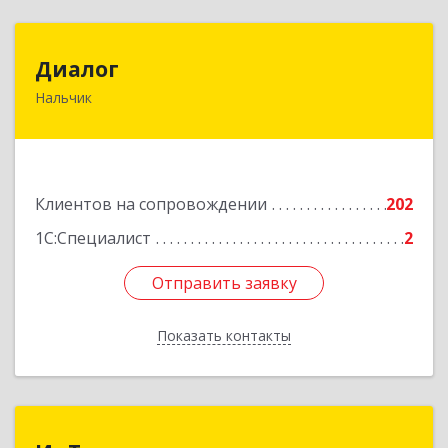
Диалог
Диалог
Нальчик
360016, Кабардино-Балкарская Респ, Нальчик г,
Калюжного ул, дом № 3, этаж 2
Подробнее
Клиентов на сопровождении
202
1С:Специалист
2
Отправить заявку
Отправить заявку
Показать контакты
Назад
ИнТек