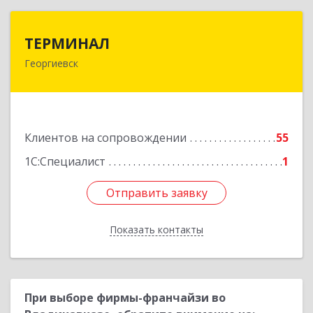
ТЕРМИНАЛ
ТЕРМИНАЛ
Георгиевск
357820, Ставропольский край, Георгиевск г,
Калинина ул, дом № 109
Подробнее
Клиентов на сопровождении
55
1С:Специалист
1
Отправить заявку
Отправить заявку
Показать контакты
Назад
При выборе фирмы-франчайзи во