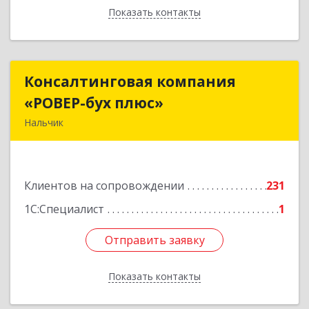
Показать контакты
Назад
Консалтинговая компания
Консалтинговая компания
«РОВЕР-бух плюс»
«РОВЕР-бух плюс»
Нальчик
360004, Кабардино-Балкарская Респ, Нальчик г,
Кирова ул, дом № 233
Клиентов на сопровождении
231
Подробнее
1С:Специалист
1
Отправить заявку
Отправить заявку
Показать контакты
Назад