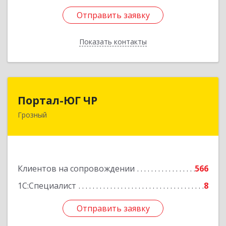
Отправить заявку
Отправить заявку
Показать контакты
Назад
Портал-ЮГ ЧР
Портал-ЮГ ЧР
Грозный
364906, Чеченская Респ, Грозный г, Путина пр-
кт, дом № 30
Подробнее
Клиентов на сопровождении
566
1С:Специалист
8
Отправить заявку
Отправить заявку