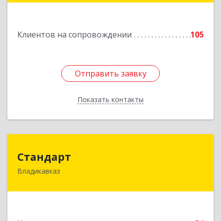
Подробнее
Клиентов на сопровождении
105
Отправить заявку
Отправить заявку
Показать контакты
Назад
Стандарт
Стандарт
Владикавказ
362025, Северная Осетия - Алания Респ,
Владикавказ г, Бородинская ул, дом № 25А,
этаж 2, оф. 25
Подробнее