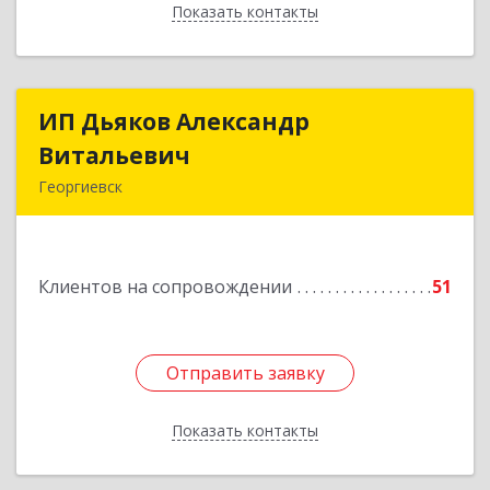
Показать контакты
Назад
ИП Дьяков Александр
ИП Дьяков Александр
Витальевич
Витальевич
Георгиевск
Подробнее
Клиентов на сопровождении
51
Отправить заявку
Отправить заявку
Показать контакты
Назад