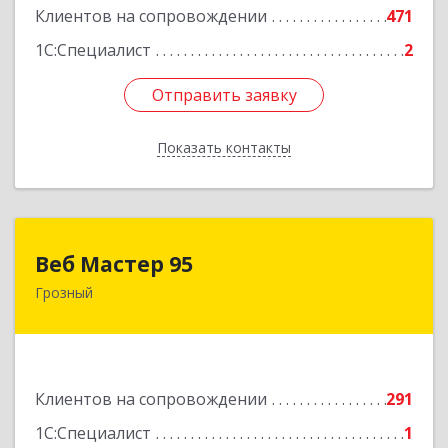
Клиентов на сопровождении
471
1С:Специалист
2
Отправить заявку
Отправить заявку
Показать контакты
Назад
Веб Мастер 95
Веб Мастер 95
Грозный
364050, Чеченская Респ, Грозный г, Им
Гайрбекова Муслима Гайрбековича ул, дом №
72
Подробнее
Клиентов на сопровождении
291
1С:Специалист
1