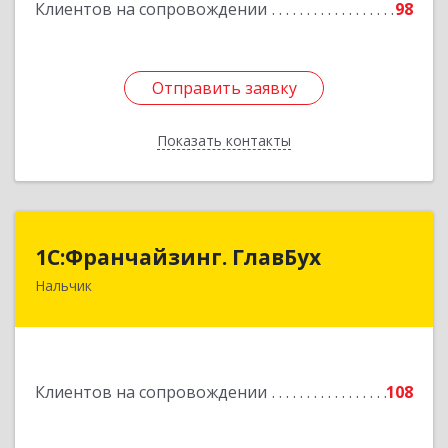
Клиентов на сопровождении
98
Отправить заявку
Отправить заявку
Показать контакты
Назад
1С:Франчайзинг. ГлавБух
1С:Франчайзинг. ГлавБух
Нальчик
360000, Кабардино-Балкарская Респ, Нальчик г,
Пачева ул, дом № 13, ТОД Европа, этаж 3, оф.2
Подробнее
Клиентов на сопровождении
108