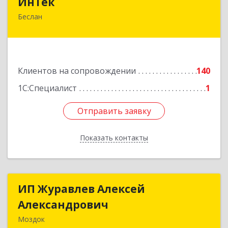
ИнТек
Беслан
363000, Северная Осетия - Алания Респ,
Правобережный, Беслан г, Комсомольская ул,
дом № 69
Подробнее
Клиентов на сопровождении
140
1С:Специалист
1
Отправить заявку
Отправить заявку
Показать контакты
Назад
ИП Журавлев Алексей
ИП Журавлев Алексей
Александрович
Александрович
Моздок