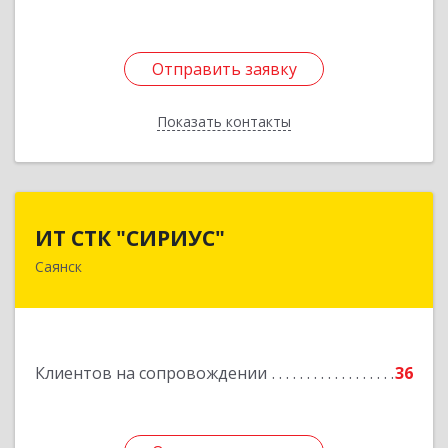
Отправить заявку
Отправить заявку
Показать контакты
Назад
ИТ СТК "СИРИУС"
ИТ СТК "СИРИУС"
Саянск
666303, Иркутская обл, Саянск г, Юбилейный
мкр, дом № 38
Подробнее
Клиентов на сопровождении
36