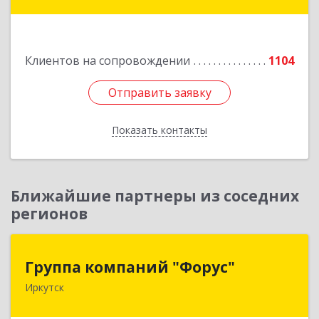
дом № 25
Подробнее
Клиентов на сопровождении
1104
Отправить заявку
Отправить заявку
Показать контакты
Назад
Ближайшие партнеры из соседних
регионов
Группа компаний "Форус"
Группа компаний "Форус"
Иркутск
664007, Иркутская обл, Иркутск г, Ямская ул,
дом № 1, корпус 1, оф.1