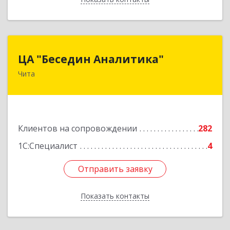
ЦА "Беседин Аналитика"
ЦА "Беседин Аналитика"
Чита
672039, Забайкальский край, Чита г,
Красноярская ул, дом № 24, корпус а, оф.401
Подробнее
Клиентов на сопровождении
282
1С:Специалист
4
Отправить заявку
Отправить заявку
Показать контакты
Назад