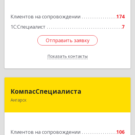
Подробнее
Клиентов на сопровождении
174
1С:Специалист
7
Отправить заявку
Отправить заявку
Показать контакты
Назад
КомпасСпециалиста
КомпасСпециалиста
Ангарск
665826, Иркутская обл, Ангарск г, 12А мкр, дом
№ 7, 86
Подробнее
Клиентов на сопровождении
106