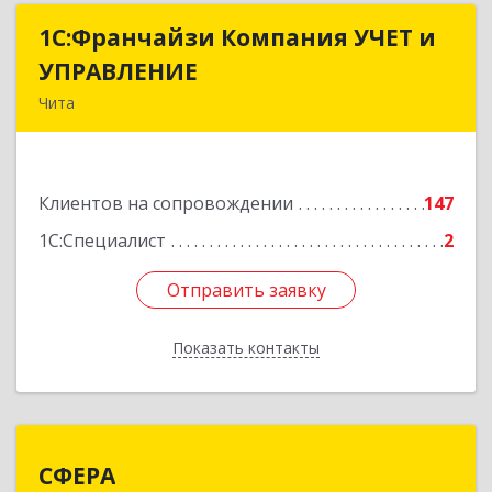
1С:Франчайзи Компания УЧЕТ и
1С:Франчайзи Компания УЧЕТ и
УПРАВЛЕНИЕ
УПРАВЛЕНИЕ
Чита
672038, Забайкальский край, Чита г, Нагорная
ул, дом № 81а, пом.1
Клиентов на сопровождении
147
Подробнее
1С:Специалист
2
Отправить заявку
Отправить заявку
Показать контакты
Назад
СФЕРА
СФЕРА