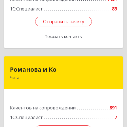
1С:Специалист
89
Отправить заявку
Отправить заявку
Показать контакты
Назад
Романова и Ко
Романова и Ко
Чита
672000, Забайкальский край, Чита г, Анохина
ул, дом № 91, оф.703, а/я 1062
Подробнее
Клиентов на сопровождении
891
1С:Специалист
7