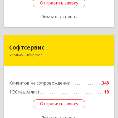
Отправить заявку
Отправить заявку
Показать контакты
Назад
Софтсервис
Софтсервис
Усолье-Сибирское
665451, Иркутская обл, Усолье-Сибирское г,
Интернациональная ул, дом № 87
Подробнее
Клиентов на сопровождении
348
1С:Специалист
18
Отправить заявку
Отправить заявку
Показать контакты
Назад