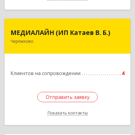
МЕДИАЛАЙН (ИП Катаев В. Б.)
МЕДИАЛАЙН (ИП Катаев В. Б.)
Черемхово
665413, Иркутская обл, Черемхово г, Ленина ул,
дом № 5, оф.328
Подробнее
Клиентов на сопровождении
4
Отправить заявку
Отправить заявку
Показать контакты
Назад