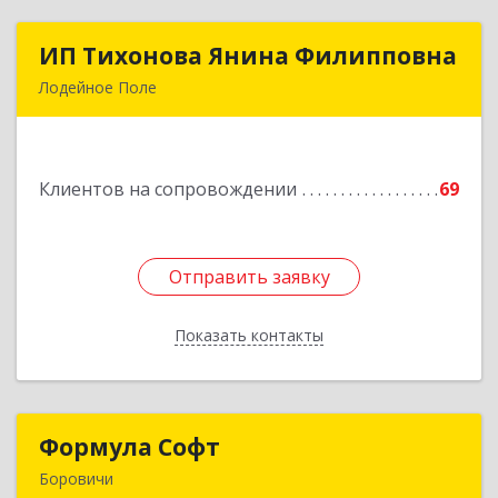
ИП Тихонова Янина Филипповна
ИП Тихонова Янина Филипповна
Лодейное Поле
187700, Ленинградская обл, Лодейнопольский
р-н, Лодейное Поле г, Урицкого пр-кт, дом №
11А
Клиентов на сопровождении
69
Подробнее
Отправить заявку
Отправить заявку
Показать контакты
Назад
Формула Софт
Формула Софт
Боровичи