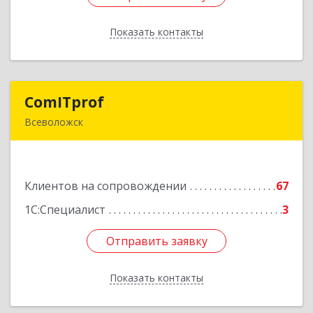
Показать контакты
Назад
ComITprof
ComITprof
Всеволожск
188643, Ленинградская обл, Всеволожский р-н,
Всеволожск г, Невская ул, дом № 6, кв.18
Клиентов на сопровождении
67
Подробнее
1С:Специалист
3
Отправить заявку
Отправить заявку
Показать контакты
Назад