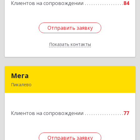
Клиентов на сопровождении
84
Подробнее
Отправить заявку
Отправить заявку
Показать контакты
Назад
Мега
Мега
Пикалево
187600, Ленинградская обл, Пикалево г,
Заводская ул, дом № 10
Клиентов на сопровождении
77
Подробнее
Отправить заявку
Отправить заявку