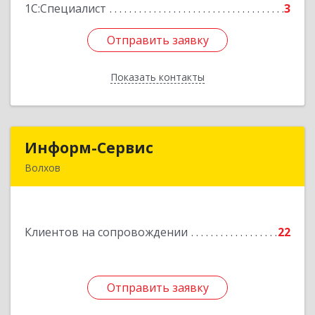
Подробнее
1С:Специалист
3
Отправить заявку
Отправить заявку
Показать контакты
Назад
Информ-Сервис
Информ-Сервис
Волхов
187400, Ленинградская обл, Волхов г,
Волховский пр-кт, дом № 7
Клиентов на сопровождении
22
Подробнее
Отправить заявку
Отправить заявку