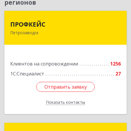
регионов
ПРОФКЕЙС
ПРОФКЕЙС
Петрозаводск
185035, Карелия Респ, Петрозаводск г, Красная
ул, дом № 10
Подробнее
Клиентов на сопровождении
1256
1С:Специалист
27
Отправить заявку
Отправить заявку
Показать контакты
Назад