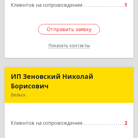
Клиентов на сопровождении
1
Отправить заявку
Отправить заявку
Показать контакты
Назад
ИП Зеновский Николай
ИП Зеновский Николай
Борисович
Борисович
Вельск
165150, Архангельская обл, Вельский р-н,
Лукинская д, Надежды ул, дом № 6
Клиентов на сопровождении
2
Подробнее