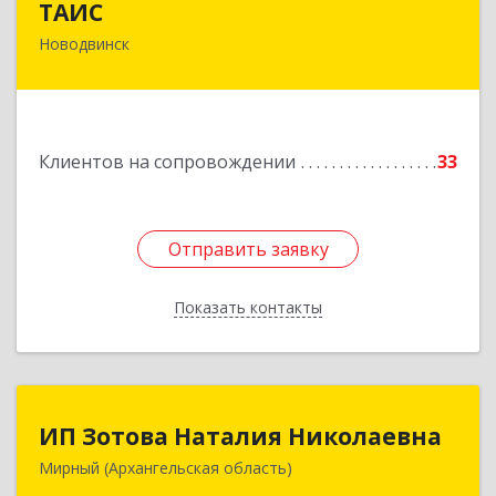
ТАИС
Новодвинск
164902, Архангельская обл, Новодвинск г,
Димитрова ул, дом № 4а
Подробнее
Клиентов на сопровождении
33
Отправить заявку
Отправить заявку
Показать контакты
Назад
ИП Зотова Наталия Николаевна
ИП Зотова Наталия Николаевна
Мирный (Архангельская область)
164170, г.Мирный, Архангельской обл.,