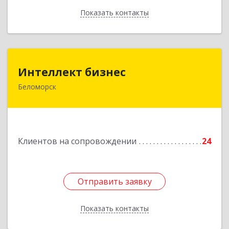
Показать контакты
Назад
Интеллект бизнес
Интеллект бизнес
Беломорск
г. Беломорск, Портовое шоссе, д.1
Подробнее
Клиентов на сопровождении
24
Отправить заявку
Отправить заявку
Показать контакты
Назад