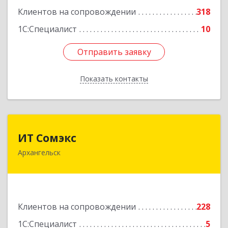
Клиентов на сопровождении
318
1С:Специалист
10
Отправить заявку
Отправить заявку
Показать контакты
Назад
ИТ Сомэкс
ИТ Сомэкс
Архангельск
163001, Архангельская обл, Архангельск г,
Советских Космонавтов пр-кт, дом № 176,
оф.13
Подробнее
Клиентов на сопровождении
228
1С:Специалист
5