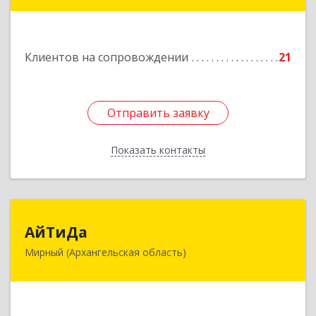
ул.Советская, д.8, кв.80
Подробнее
Клиентов на сопровождении
21
Отправить заявку
Отправить заявку
Показать контакты
Назад
АйТиДа
АйТиДа
Мирный (Архангельская область)
164170, Архангельская обл, Мирный г,
Космонавтов ул, дом № 12, оф.55
Подробнее