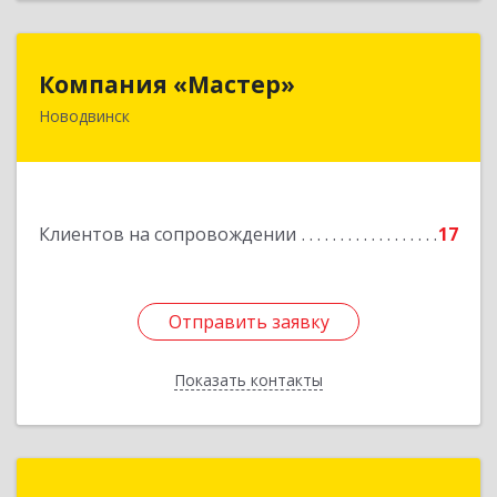
Компания «Мастер»
Компания «Мастер»
Новодвинск
164902, Архангельская обл, Новодвинск г,
Космонавтов ул, дом № 6, пом.1
Подробнее
Клиентов на сопровождении
17
Отправить заявку
Отправить заявку
Показать контакты
Назад
ТАИС