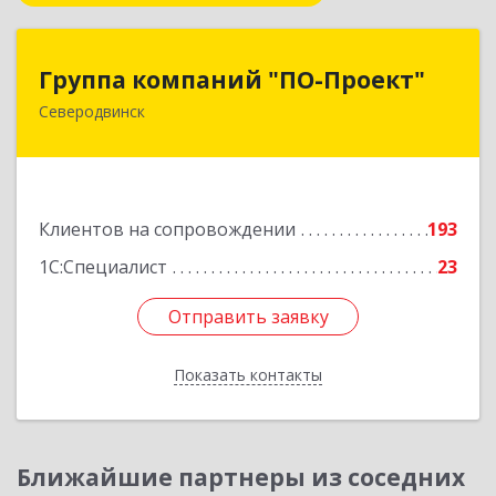
Группа компаний "ПО-Проект"
Группа компаний "ПО-Проект"
Северодвинск
164500, Архангельская обл, Северодвинск г,
Бойчука ул, дом № 3, оф.401
Подробнее
Клиентов на сопровождении
193
1С:Специалист
23
Отправить заявку
Отправить заявку
Показать контакты
Назад
Ближайшие партнеры из соседних