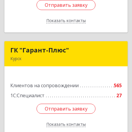
Отправить заявку
Отправить заявку
Показать контакты
Назад
ГК "Гарант-Плюс"
ГК "Гарант-Плюс"
Курск
305035, Курская обл, Курск г, Овечкина ул, дом
№ 14, пом.1
Клиентов на сопровождении
565
Подробнее
1С:Специалист
27
Отправить заявку
Отправить заявку
Показать контакты
Назад