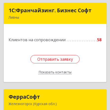
1C:Франчайзинг. Бизнес Софт
1C:Франчайзинг. Бизнес Софт
Ливны
303851, Орловская обл, Ливны г, Гайдара ул,
дом № 2, кв.124
Клиентов на сопровождении
58
Подробнее
Отправить заявку
Отправить заявку
Показать контакты
Назад
ФерраСофт
ФерраСофт
Железногорск (Курская обл.)
307179, Курская обл, Железногорск г, Ленина ул,