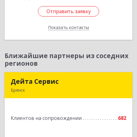
Отправить заявку
Отправить заявку
Показать контакты
Назад
Ближайшие партнеры из соседних
регионов
Дейта Сервис
Дейта Сервис
Брянск
241035, Брянская обл, Брянск г, Ульянова ул,
дом № 4, оф.403
Клиентов на сопровождении
682
Подробнее