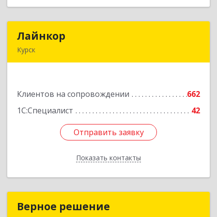
Лайнкор
Лайнкор
Курск
305021, Курская обл, Курск г, Победы пр-кт, дом
№ 10, оф.№64
Клиентов на сопровождении
662
Подробнее
1С:Специалист
42
Отправить заявку
Отправить заявку
Показать контакты
Назад
Верное решение
Верное решение