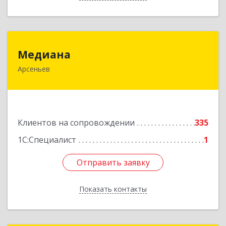
Медиана
Медиана
Арсеньев
692330, Приморский край, Арсеньев г,
Ломоносова ул, дом № 24, кв.1
Подробнее
Клиентов на сопровождении
335
1С:Специалист
1
Отправить заявку
Отправить заявку
Показать контакты
Назад