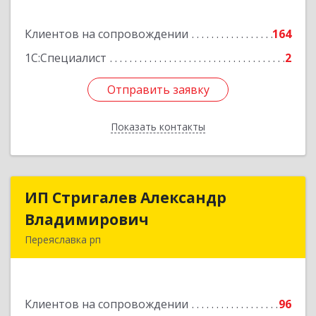
дом № 54А, каб.21
Клиентов на сопровождении
164
Подробнее
1С:Специалист
2
Отправить заявку
Отправить заявку
Показать контакты
Назад
ИП Стригалев Александр
ИП Стригалев Александр
Владимирович
Владимирович
Переяславка рп
682910, Хабаровский край, Имени Лазо р-н,
Переяславка рп, Ленина ул, дом № 30, оф.1
Клиентов на сопровождении
96
Подробнее