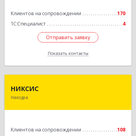
Подробнее
Клиентов на сопровождении
170
1С:Специалист
4
Отправить заявку
Отправить заявку
Показать контакты
Назад
НИКСИС
НИКСИС
Находка
692903, Приморский край, Находка г,
Находкинский пр-кт, дом № 84, кв.73А
Подробнее
Клиентов на сопровождении
108