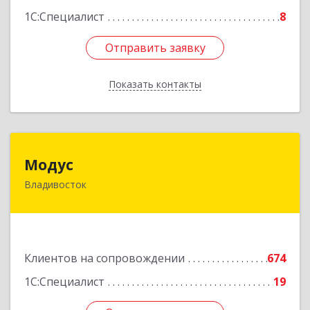
1С:Специалист
8
Отправить заявку
Отправить заявку
Показать контакты
Назад
Модус
Модус
Владивосток
690091, Приморский край, Владивосток г, ул.
Фадеева, д. 10
Подробнее
Клиентов на сопровождении
674
1С:Специалист
19