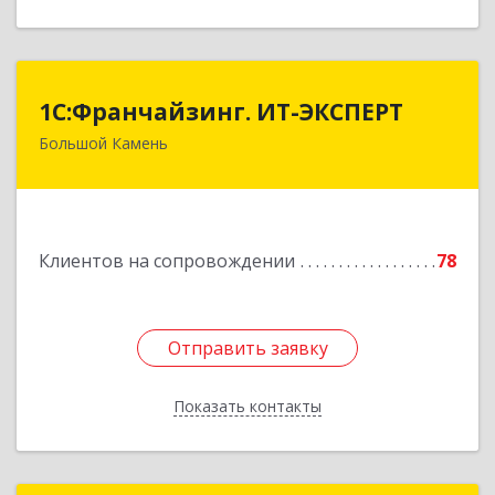
1С:Франчайзинг. ИТ-ЭКСПЕРТ
1С:Франчайзинг. ИТ-ЭКСПЕРТ
Большой Камень
692806, Приморский край, Большой Камень г,
Карла Маркса ул, дом № 57, этаж 3
Подробнее
Клиентов на сопровождении
78
Отправить заявку
Отправить заявку
Показать контакты
Назад