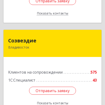
Отправить заявку
Отправить заявку
Показать контакты
Назад
Созвездие
Созвездие
Владивосток
690069, Приморский край, Владивосток г,
Тухачевского ул, дом № 62, кв.94
Подробнее
Клиентов на сопровождении
575
1С:Специалист
43
Отправить заявку
Отправить заявку
Показать контакты
Назад