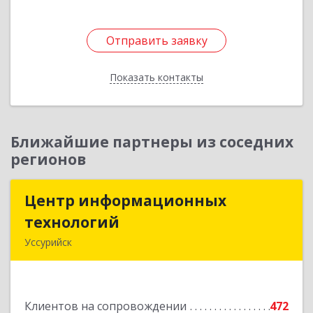
Отправить заявку
Отправить заявку
Показать контакты
Назад
Ближайшие партнеры из соседних
регионов
Центр информационных
Центр информационных
технологий
технологий
Уссурийск
692512, Приморский край, Уссурийск г,
Пушкина ул, дом № 1, пом.2
Клиентов на сопровождении
472
Подробнее