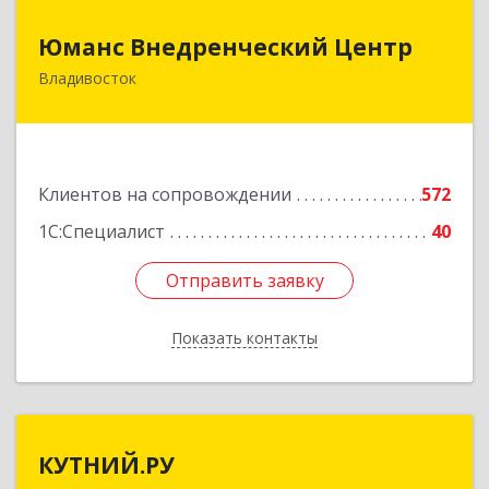
Юманс Внедренческий Центр
Юманс Внедренческий Центр
Владивосток
690014, Приморский край, Владивосток г,
Некрасовская ул, дом № 48а
Подробнее
Клиентов на сопровождении
572
1С:Специалист
40
Отправить заявку
Отправить заявку
Показать контакты
Назад
КУТНИЙ.РУ
КУТНИЙ.РУ