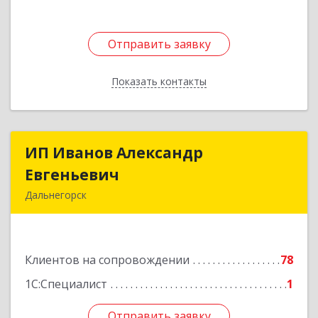
Отправить заявку
Отправить заявку
Показать контакты
Назад
ИП Иванов Александр
ИП Иванов Александр
Евгеньевич
Евгеньевич
Дальнегорск
692446, Приморский край, Дальнегорск г,
Инженерная ул, дом № 28, кв.1
Клиентов на сопровождении
78
Подробнее
1С:Специалист
1
Отправить заявку
Отправить заявку