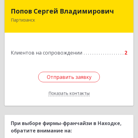
Попов Сергей Владимирович
Попов Сергей Владимирович
Партизанск
692922, Приморский край, г. Находка, ул.
Пограничная, 30-18
Подробнее
Клиентов на сопровождении
2
Отправить заявку
Отправить заявку
Показать контакты
Назад
При выборе фирмы-франчайзи в Находке,
обратите внимание на: