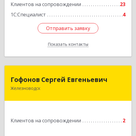
Клиентов на сопровождении
23
1С:Специалист
4
Отправить заявку
Отправить заявку
Показать контакты
Назад
Гофонов Сергей Евгеньевич
Гофонов Сергей Евгеньевич
Железноводск
Подробнее
Клиентов на сопровождении
2