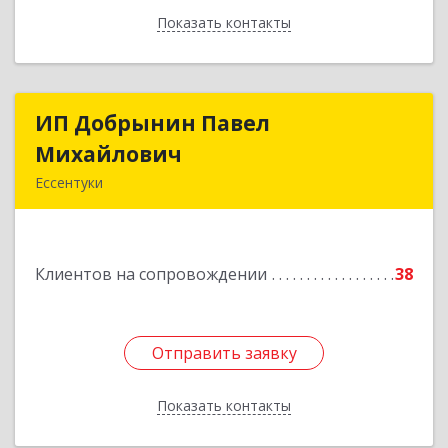
Показать контакты
Назад
ИП Добрынин Павел
ИП Добрынин Павел
Михайлович
Михайлович
Ессентуки
Подробнее
Клиентов на сопровождении
38
Отправить заявку
Отправить заявку
Показать контакты
Назад