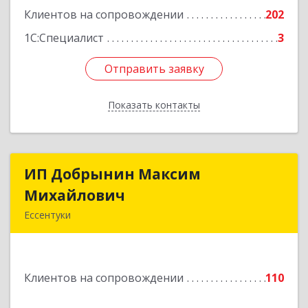
Подробнее
Клиентов на сопровождении
202
1С:Специалист
3
Отправить заявку
Отправить заявку
Показать контакты
Назад
ИП Добрынин Максим
ИП Добрынин Максим
Михайлович
Михайлович
Ессентуки
357601, Ставропольский край, Ессентуки,
Спасателей, дом № 5, кв.43
Клиентов на сопровождении
110
Подробнее