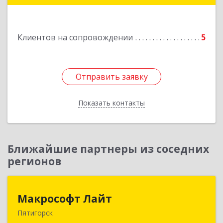
Клиентов на сопровождении
5
Отправить заявку
Отправить заявку
Показать контакты
Назад
Ближайшие партнеры из соседних
регионов
Макрософт Лайт
Макрософт Лайт
Пятигорск
357501, Ставропольский край, Пятигорск г,