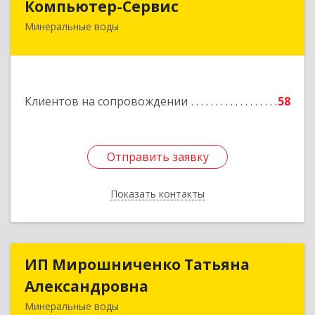
Компьютер-Сервис
Минеральные воды
357202, Ставропольский край, Минеральные
Воды г, Гагарина ул, дом № 48
Подробнее
Клиентов на сопровождении
58
Отправить заявку
Отправить заявку
Показать контакты
Назад
ИП Мирошниченко Татьяна
ИП Мирошниченко Татьяна
Александровна
Александровна
Минеральные воды