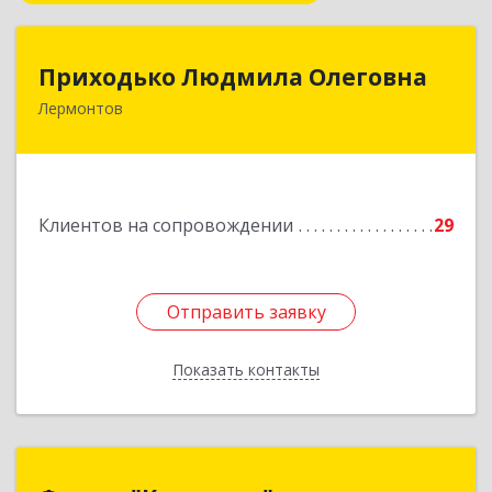
Приходько Людмила Олеговна
Приходько Людмила Олеговна
Лермонтов
357341, Лермонтов г, П.Лумумбы ул, дом №
43/2, кв.44
Подробнее
Клиентов на сопровождении
29
Отправить заявку
Отправить заявку
Показать контакты
Назад
Фирма "Комплекс"