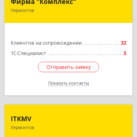
Фирма "Комплекс"
Лермонтов
357348, Ставропольский край, Лермонтов г,
Острогорка с, Степная ул, дом № 46, а
Подробнее
Клиентов на сопровождении
32
1С:Специалист
5
Отправить заявку
Отправить заявку
Показать контакты
Назад
ITKMV
ITKMV
Лермонтов
Подробнее