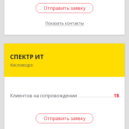
Отправить заявку
Отправить заявку
Показать контакты
Назад
СПЕКТР ИТ
СПЕКТР ИТ
Кисловодск
357736, Ставропольский край, Кисловодск г,
Ставропольская ул, дом № 8
Подробнее
Клиентов на сопровождении
18
Отправить заявку
Отправить заявку