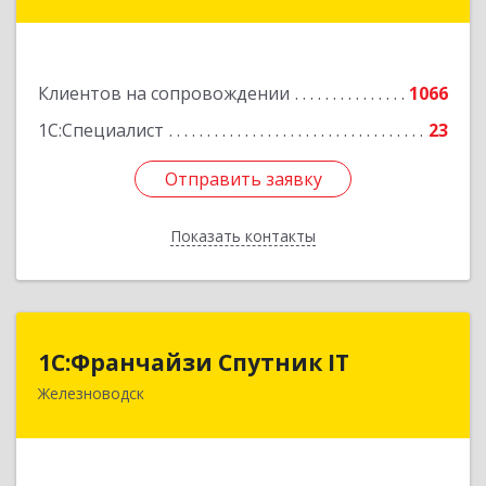
Коста Хетагурова ул, дом № 4
Подробнее
Клиентов на сопровождении
1066
1С:Специалист
23
Отправить заявку
Отправить заявку
Показать контакты
Назад
1С:Франчайзи Спутник IT
1С:Франчайзи Спутник IT
Железноводск
357430, Ставропольский край, город-курорт
Железноводск, Иноземцево п, Свободы ул, дом
№ 136