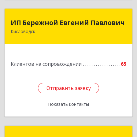
ИП Бережной Евгений Павлович
ИП Бережной Евгений Павлович
Кисловодск
357748, Ставропольский край, Кисловодск г,
Главная ул, дом № 30
Подробнее
Клиентов на сопровождении
65
Отправить заявку
Отправить заявку
Показать контакты
Назад
Компьютер-Сервис