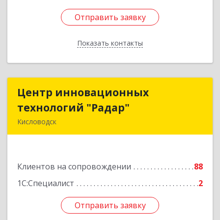
Отправить заявку
Отправить заявку
Показать контакты
Назад
Центр инновационных
Центр инновационных
технологий "Радар"
технологий "Радар"
Кисловодск
357000, Ставропольский край, Кисловодск г,
Цандера проезд, дом № 2
Клиентов на сопровождении
88
Подробнее
1С:Специалист
2
Отправить заявку
Отправить заявку