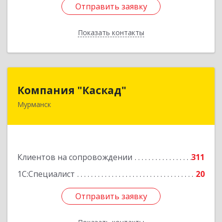
Отправить заявку
Отправить заявку
Показать контакты
Назад
Компания "Каскад"
Компания "Каскад"
Мурманск
183038, Мурманская обл, Мурманск г, Бабикова
проезд, дом № 12, кв.59
Подробнее
Клиентов на сопровождении
311
1С:Специалист
20
Отправить заявку
Отправить заявку