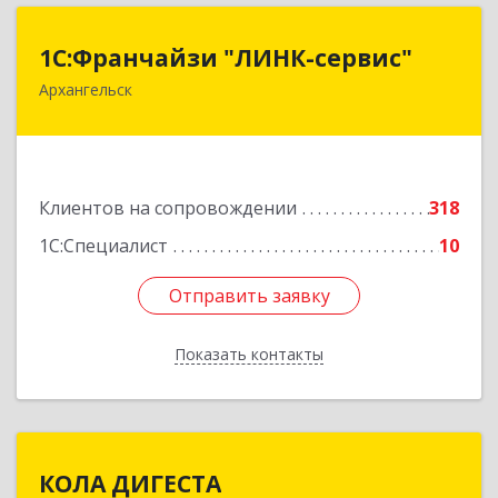
1С:Франчайзи "ЛИНК-сервис"
1С:Франчайзи "ЛИНК-сервис"
Архангельск
163000, Архангельская обл, Архангельск г,
Ленина пл., дом № 4, оф.1810 (18 этаж)
Подробнее
Клиентов на сопровождении
318
1С:Специалист
10
Отправить заявку
Отправить заявку
Показать контакты
Назад
КОЛА ДИГЕСТА
КОЛА ДИГЕСТА