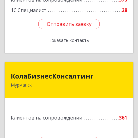
1С:Специалист
28
Отправить заявку
Отправить заявку
Показать контакты
Назад
КолаБизнесКонсалтинг
КолаБизнесКонсалтинг
Мурманск
183074, Мурманская обл, Мурманск г,
Полярный Круг ул, дом № 3
Подробнее
Клиентов на сопровождении
361