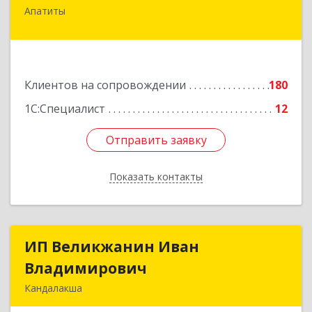
Апатиты
184209, Мурманская обл, Апатиты г,
Космонавтов ул, дом № 17
Подробнее
Клиентов на сопровождении
180
1С:Специалист
12
Отправить заявку
Отправить заявку
Показать контакты
Назад
ИП Великжанин Иван
ИП Великжанин Иван
Владимирович
Владимирович
Кандалакша
184046, Мурманская обл, Кандалакша г,