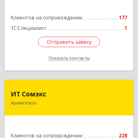
Наймушина ул, дом № 16, кв.37
Клиентов на сопровождении
177
Подробнее
1С:Специалист
1
Отправить заявку
Отправить заявку
Показать контакты
Назад
ИТ Сомэкс
ИТ Сомэкс
Архангельск
163001, Архангельская обл, Архангельск г,
Советских Космонавтов пр-кт, дом № 176,
оф.13
Подробнее
Клиентов на сопровождении
228