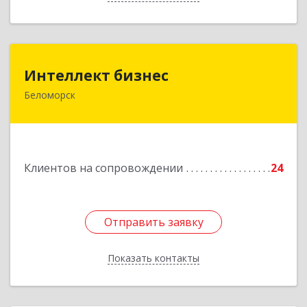
Интеллект бизнес
Интеллект бизнес
Беломорск
г. Беломорск, Портовое шоссе, д.1
Подробнее
Клиентов на сопровождении
24
Отправить заявку
Отправить заявку
Показать контакты
Назад