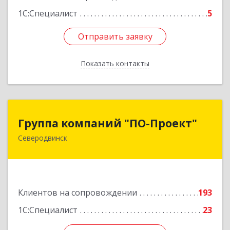
1С:Специалист
5
Отправить заявку
Отправить заявку
Показать контакты
Назад
Группа компаний "ПО-Проект"
Группа компаний "ПО-Проект"
Северодвинск
164500, Архангельская обл, Северодвинск г,
Бойчука ул, дом № 3, оф.401
Подробнее
Клиентов на сопровождении
193
1С:Специалист
23