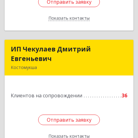
Отправить заявку
Отправить заявку
Показать контакты
Назад
ИП Чекулаев Дмитрий
ИП Чекулаев Дмитрий
Евгеньевич
Евгеньевич
Костомукша
Подробнее
Клиентов на сопровождении
36
Отправить заявку
Отправить заявку
Показать контакты
Назад