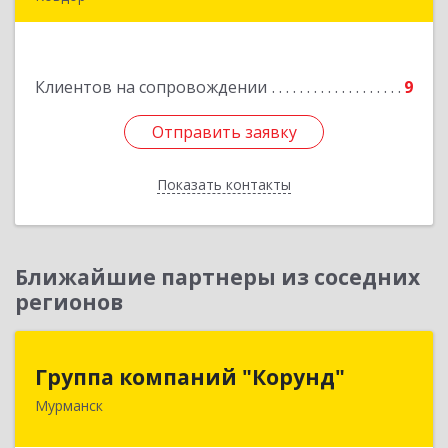
Подробнее
Клиентов на сопровождении
9
Отправить заявку
Отправить заявку
Показать контакты
Назад
Ближайшие партнеры из соседних
регионов
Группа компаний "Корунд"
Группа компаний "Корунд"
Мурманск
183025, Мурманская обл, Мурманск г, Тарана
ул, дом № 10