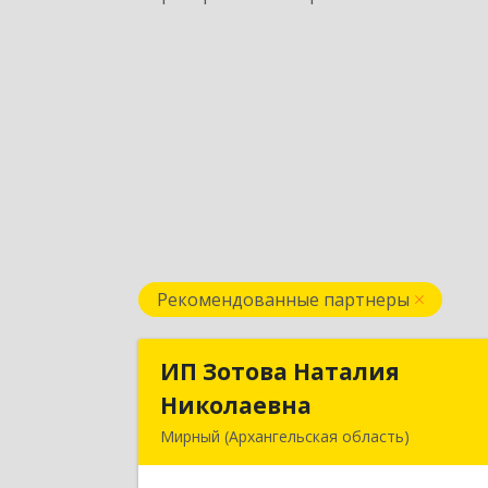
Рекомендованные партнеры
ИП Зотова Наталия
ИП Зотова Натали
Николаевна
Николаевн
Мирный (Архангельская область)
164170, г.Мирный, Архангельско
обл., ул.Советская, д.8, кв.8