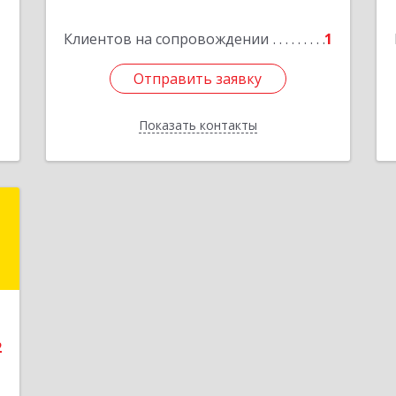
Подробнее
1
Клиентов на сопровождении
1
е
Отправить заявку
Отправить заявку
Показать контакты
Назад
й
ч
й
№
6
2
е