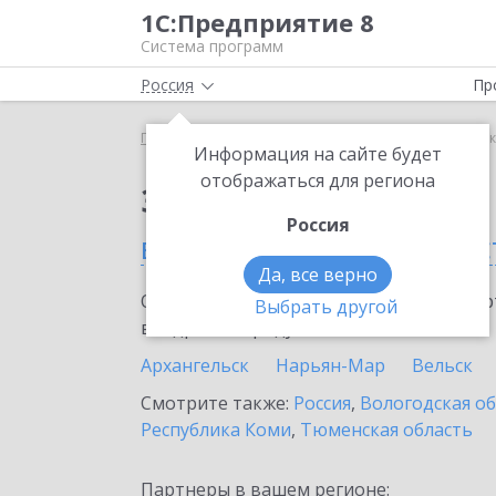
1С:Предприятие 8
Система программ
Россия
Пр
Главная
Сервисы ИТС
1С-Коннект
1С-Коннек
Информация на сайте будет
отображаться для региона
Заказать 1С-Коннект
Россия
в Архангельской облас
Да, все верно
Ознакомьтесь с информационными карт
Выбрать другой
внедрение продукта.
Архангельск
Нарьян-Мар
Вельск
Смотрите также:
Россия
,
Вологодская о
Республика Коми
,
Тюменская область
Партнеры в вашем регионе: