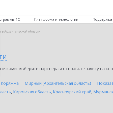
ограммы 1С
Платформа и технологии
Поддержка 
т в Архангельской области
ти
очками, выберите партнёра и отправьте заявку на ко
Коряжма
Мирный (Архангельская область)
Показа
бласть
,
Кировская область
,
Красноярский край
,
Мурманск