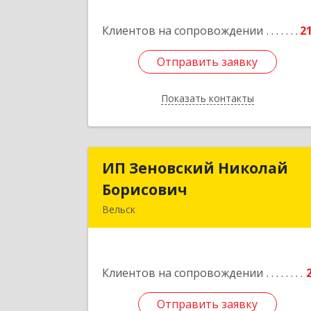
Клиентов на сопровождении
2
Подробне
Отправить заявку
Отправить заявку
Показать контакты
Назад
ИП Зеновский Николай
ИП Зеновский Никола
Борисович
Борисови
Вельск
165150, Архангельская обл, Вельски
р-н, Лукинская д, Надежды ул, дом 
Клиентов на сопровождении
Подробне
Отправить заявку