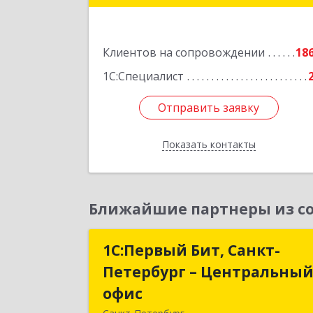
Подробне
Клиентов на сопровождении
18
1С:Специалист
Отправить заявку
Отправить заявку
Показать контакты
Назад
Ближайшие партнеры из со
1С:Первый Бит, Санкт-
1С:Первый Бит, Санкт
Петербург – Центральны
Петербург – Центральны
офис
офи