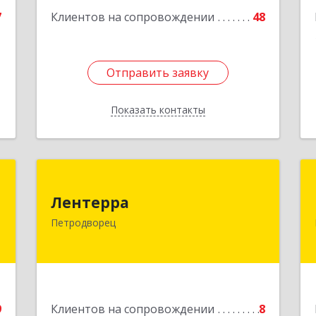
7
Клиентов на сопровождении
48
Отправить заявку
Отправить заявку
Показать контакты
Назад
н
Лентерра
Лентерра
й
198517, Санкт-Петербург, Петергоф г,
Петродворец
9
Ропшинское шоссе, дом № 3, корпус 2,
кв.99
е
Подробнее
9
Клиентов на сопровождении
8