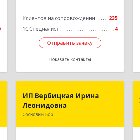
5
Подробнее
е
1
Клиентов на сопровождении
235
0
1С:Специалист
4
Отправить заявку
Отправить заявку
Показать контакты
Назад
и
ИП Вербицкая Ирина
ИП Вербицкая Ирина
Леонидовна
Леонидовна
,
,
Сосновый Бор
189540, Сосновый Бор г, Героев пр-кт,
1
дом № 55
е
Подробнее