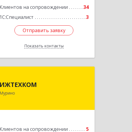
Клиентов на сопровождении
34
1С:Специалист
3
Отправить заявку
Отправить заявку
Показать контакты
Назад
ИЖТЕХКОМ
ИЖТЕХКОМ
188677, Ленинградская обл,
Мурино
Всеволожский р-н, Мурино г,
Воронцовский б-р, дом № 17, кв.339
Подробнее
Клиентов на сопровождении
5