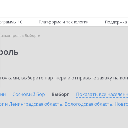
ограммы 1С
Платформа и технологии
Поддержка 
инконтроль в Выборге
роль
очками, выберите партнёра и отправьте заявку на ко
ин
Сосновый Бор
Выборг
Показать все населен
г и Ленинградская область
,
Вологодская область
,
Новго