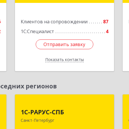
"ВЫБОРГ", пом. 19
е
Подробнее
6
Клиентов на сопровождении
87
2
1С:Специалист
4
Отправить заявку
Отправить заявку
Показать контакты
Назад
седних регионов
-
1С-РАРУС-СПБ
й
й
1С-РАРУС-СПБ
197022, Санкт-Петербург г, вн.тер.г.
с
Санкт-Петербург
муниципальный округ Аптекарский