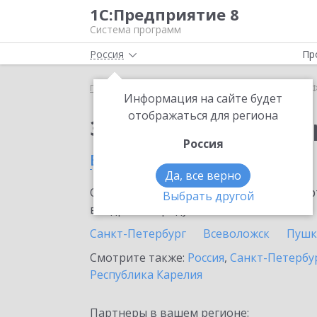
1С:Предприятие 8
Система программ
Россия
Пр
Главная
Сервисы ИТС
1С-Финконтроль
1С-Ф
Информация на сайте будет
отображаться для региона
Заказать 1С-Финконт
Россия
в Выборге
Да, все верно
Ознакомьтесь с информационными карт
Выбрать другой
внедрение продукта.
Санкт-Петербург
Всеволожск
Пушк
Смотрите также:
Россия
,
Санкт-Петербур
Республика Карелия
Партнеры в вашем регионе: