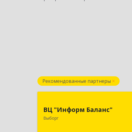
Рекомендованные партнеры
ВЦ "Информ Баланс
ВЦ "Информ Баланс"
188800, Ленинградская обл
Выборг
Выборгский р-н, Выборг г, Каменны
пер, дом № 2