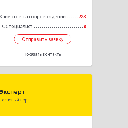
Клиентов на сопровождении
223
1С:Специалист
8
Отправить заявку
Отправить заявку
Показать контакты
Назад
Эксперт
Эксперт
188544, Ленинградская обл, Сосновый
Сосновый Бор
Бор г, 50 лет Октября ул, дом № 1
Подробнее