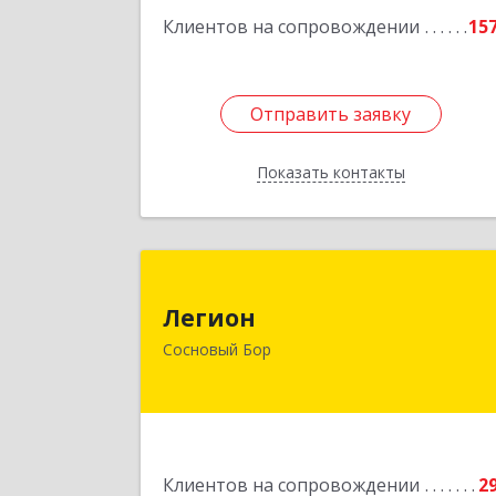
Клиентов на сопровождении
15
Отправить заявку
Отправить заявку
Показать контакты
Назад
Легио
Легион
188544, Ленинградская обл, Сосновы
Сосновый Бор
Бор г, Парковая ул, дом № 
Подробне
Клиентов на сопровождении
2