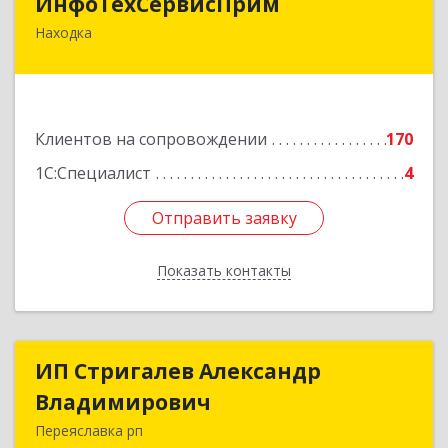
ИнфоТехСервисПрим
Находка
692916, Приморский край, Находка г,
Чернышевского ул, дом № 36, оф.305
Подробнее
Клиентов на сопровождении
170
1С:Специалист
4
Отправить заявку
Отправить заявку
Показать контакты
Назад
ИП Стригалев Александр
ИП Стригалев Александр
Владимирович
Владимирович
Переяславка рп