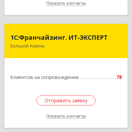
Показать контакты
Назад
1С:Франчайзинг. ИТ-ЭКСПЕРТ
1С:Франчайзинг. ИТ-ЭКСПЕРТ
Большой Камень
692806, Приморский край, Большой Камень г,
Карла Маркса ул, дом № 57, этаж 3
Подробнее
Клиентов на сопровождении
78
Отправить заявку
Отправить заявку
Показать контакты
Назад