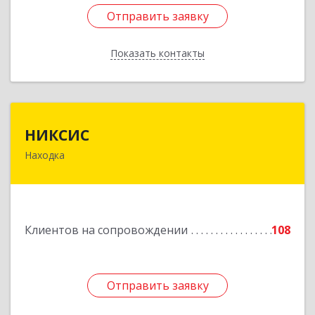
Отправить заявку
Отправить заявку
Показать контакты
Назад
НИКСИС
НИКСИС
Находка
692903, Приморский край, Находка г,
Находкинский пр-кт, дом № 84, кв.73А
Подробнее
Клиентов на сопровождении
108
Отправить заявку
Отправить заявку