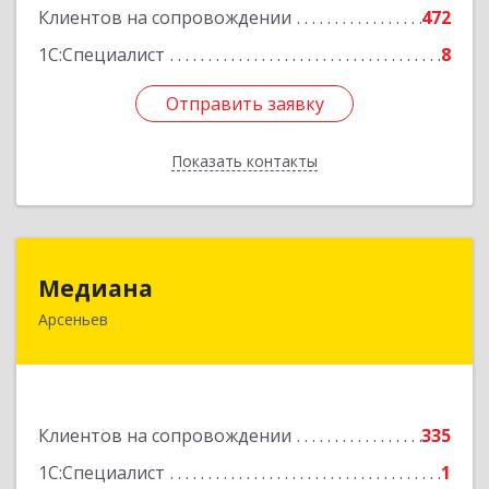
Клиентов на сопровождении
472
Подробнее
1С:Специалист
8
Отправить заявку
Отправить заявку
Показать контакты
Назад
Медиана
Медиана
Арсеньев
692330, Приморский край, Арсеньев г,
Ломоносова ул, дом № 24, кв.1
Подробнее
Клиентов на сопровождении
335
1С:Специалист
1