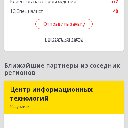
Клиентов на сопровождении
572
1С:Специалист
40
Отправить заявку
Отправить заявку
Показать контакты
Назад
Ближайшие партнеры из соседних
регионов
Центр информационных
Центр информационных
технологий
технологий
Уссурийск
692512, Приморский край, Уссурийск г,
Пушкина ул, дом № 1, пом.2