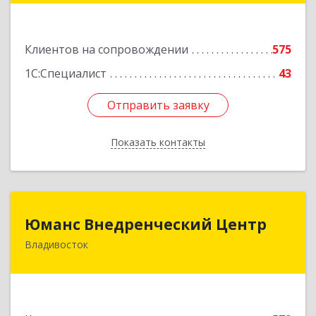
Подробнее
Клиентов на сопровождении
575
1С:Специалист
43
Отправить заявку
Отправить заявку
Показать контакты
Назад
Юманс Внедренческий Центр
Юманс Внедренческий Центр
Владивосток
690014, Приморский край, Владивосток г,
Некрасовская ул, дом № 48а
Подробнее