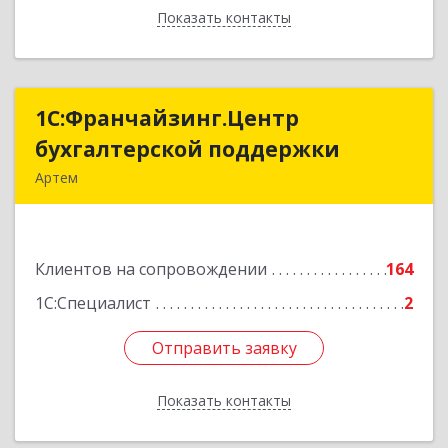
Показать контакты
Назад
1С:Франчайзинг.Центр
1С:Франчайзинг.Центр
бухгалтерской поддержки
бухгалтерской поддержки
Артем
692760, Приморский край, Артем г, Фрунзе ул,
дом № 54А, каб.21
Клиентов на сопровождении
164
Подробнее
1С:Специалист
2
Отправить заявку
Отправить заявку
Показать контакты
Назад