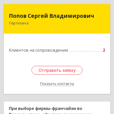
Попов Сергей Владимирович
Попов Сергей Владимирович
Партизанск
692922, Приморский край, г. Находка, ул.
Пограничная, 30-18
Подробнее
Клиентов на сопровождении
2
Отправить заявку
Отправить заявку
Показать контакты
Назад
При выборе фирмы-франчайзи во