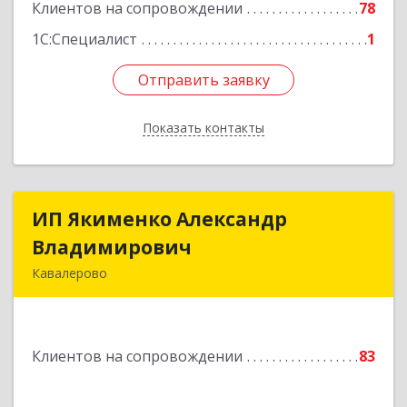
Клиентов на сопровождении
78
Подробнее
1С:Специалист
1
Отправить заявку
Отправить заявку
Показать контакты
Назад
ИП Якименко Александр
ИП Якименко Александр
Владимирович
Владимирович
Кавалерово
692400, Приморский край, Кавалеровский р-н,
Горнореченский пгт, Октябрьская ул, дом № 5
Клиентов на сопровождении
83
Подробнее