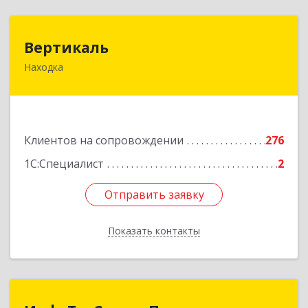
Вертикаль
Вертикаль
Находка
692928, Приморский край, Находка г,
Постышева ул, дом № 27
Подробнее
Клиентов на сопровождении
276
1С:Специалист
2
Отправить заявку
Отправить заявку
Показать контакты
Назад
ИнфоТехСервисПрим