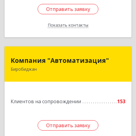
Отправить заявку
Отправить заявку
Показать контакты
Назад
Компания "Автоматизация"
Компания "Автоматизация"
Биробиджан
679016, Еврейская Аобл, Биробиджан г,
Советская ул, дом № 59, кв.3
Подробнее
Клиентов на сопровождении
153
Отправить заявку
Отправить заявку