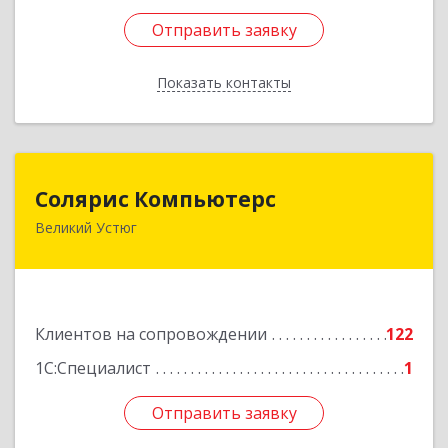
Отправить заявку
Отправить заявку
Показать контакты
Назад
Солярис Компьютерс
Солярис Компьютерс
Великий Устюг
162390, Вологодская обл, Великий Устюг г,
Виноградова ул, дом № 87
Подробнее
Клиентов на сопровождении
122
1С:Специалист
1
Отправить заявку
Отправить заявку