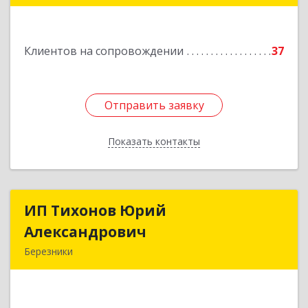
Подробнее
Клиентов на сопровождении
37
Отправить заявку
Отправить заявку
Показать контакты
Назад
ИП Тихонов Юрий
ИП Тихонов Юрий
Александрович
Александрович
Березники
618400, Пермский край, Березники г, Карла
Маркса ул, дом № 48, оф.431