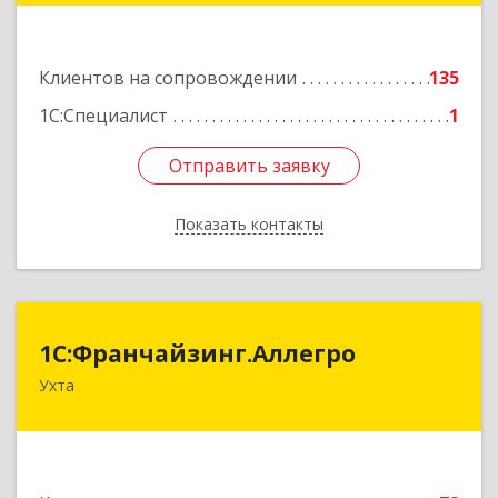
Подробнее
Клиентов на сопровождении
135
1С:Специалист
1
Отправить заявку
Отправить заявку
Показать контакты
Назад
1С:Франчайзинг.Аллегро
1С:Франчайзинг.Аллегро
Ухта
169304, Коми Респ, Ухта г, Чернова ул, дом №
33, кв.49
Подробнее