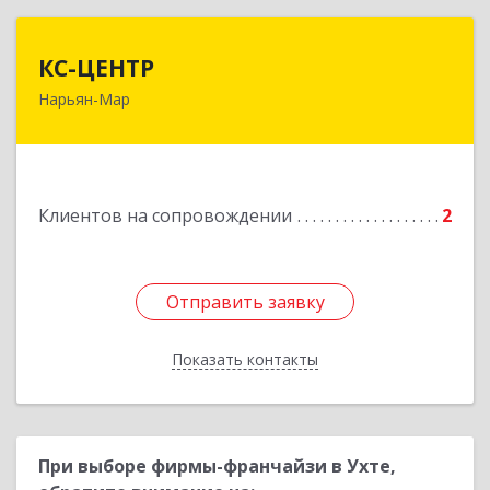
КС-ЦЕНТР
КС-ЦЕНТР
Нарьян-Мар
Подробнее
Клиентов на сопровождении
2
Отправить заявку
Отправить заявку
Показать контакты
Назад
При выборе фирмы-франчайзи в Ухте,