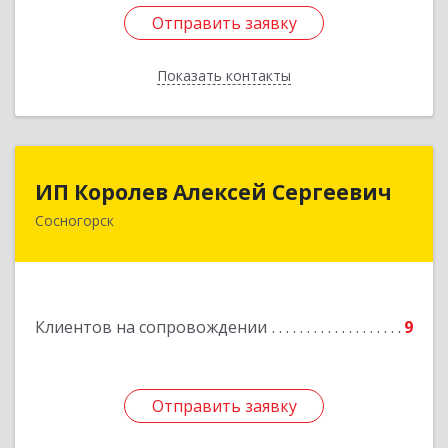
Отправить заявку
Отправить заявку
Показать контакты
Назад
ИП Королев Алексей Сергеевич
ИП Королев Алексей Сергеевич
Сосногорск
169500, Коми Респ, Сосногорск г, Советская ул,
дом № 30, кв.12
Подробнее
Клиентов на сопровождении
9
Отправить заявку
Отправить заявку