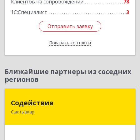
Клиентов на сопровождении
78
1С:Специалист
3
Отправить заявку
Отправить заявку
Показать контакты
Назад
Ближайшие партнеры из соседних
регионов
Содействие
Содействие
Сыктывкар
167004, Коми Респ, Сыктывкар г, Первомайская
ул, дом № 149
Подробнее