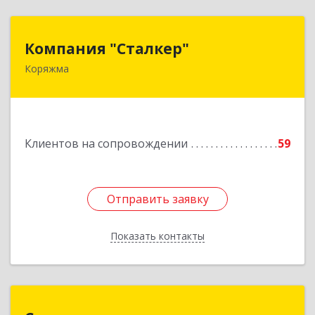
Компания "Сталкер"
Компания "Сталкер"
Коряжма
165651, Архангельская обл, Коряжма г,
Архангельская ул, дом № 14
Подробнее
Клиентов на сопровождении
59
Отправить заявку
Отправить заявку
Показать контакты
Назад
Спецавтоматизация