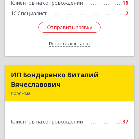
Клиентов на сопровождении
16
Подробнее
1С:Специалист
2
Отправить заявку
Отправить заявку
Показать контакты
Назад
ИП Бондаренко Виталий
ИП Бондаренко Виталий
Вячеславович
Вячеславович
Коряжма
165650, Архангельская обл, Коряжма г,
Набережная им Н.Островского ул, дом № 38
Клиентов на сопровождении
37
Подробнее