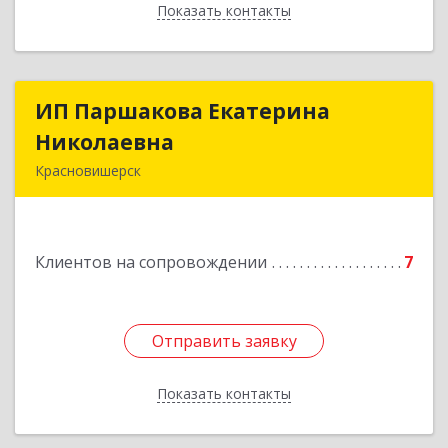
Показать контакты
Назад
ИП Паршакова Екатерина
ИП Паршакова Екатерина
Николаевна
Николаевна
Красновишерск
618590, Пермский край, Красновишерск г,
Карла Маркса ул, дом № 27, кв.8
Клиентов на сопровождении
7
Подробнее
Отправить заявку
Отправить заявку
Показать контакты
Назад