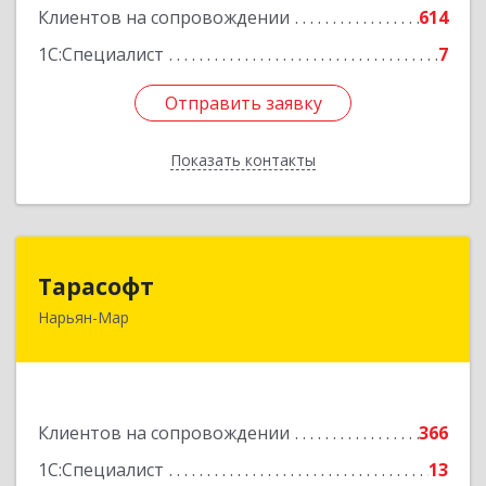
Клиентов на сопровождении
614
1С:Специалист
7
Отправить заявку
Отправить заявку
Показать контакты
Назад
Тарасофт
Тарасофт
Нарьян-Мар
166000, Ненецкий АО, Нарьян-Мар г, им
В.И.Ленина ул, дом № 39, корпус А, оф.2
Подробнее
Клиентов на сопровождении
366
1С:Специалист
13