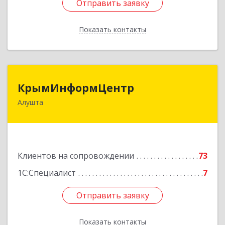
Отправить заявку
Отправить заявку
Показать контакты
Назад
КрымИнформЦентр
КрымИнформЦентр
Алушта
298500, Крым Респ, Алушта г, Горького ул, дом
№ 34А, оф.7
Подробнее
Клиентов на сопровождении
73
1С:Специалист
7
Отправить заявку
Отправить заявку
Показать контакты
Назад