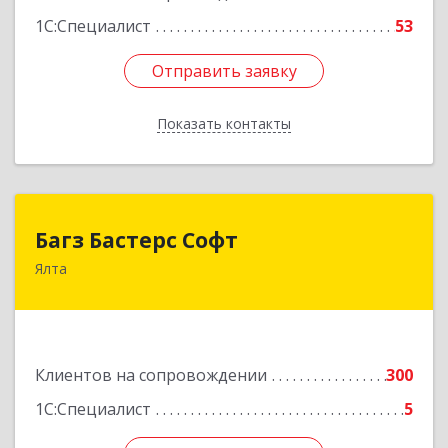
1С:Специалист
53
Отправить заявку
Отправить заявку
Показать контакты
Назад
Багз Бастерс Софт
Багз Бастерс Софт
Ялта
298603, Крым Респ, Ялта г, Свердлова ул, дом №
34
Подробнее
Клиентов на сопровождении
300
1С:Специалист
5