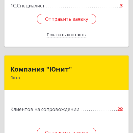
1С:Специалист
3
Отправить заявку
Отправить заявку
Показать контакты
Назад
Компания "Юнит"
Компания "Юнит"
Ялта
298600, Крым Респ, Ялта г, Васильева ул, дом №
16, оф.400
Подробнее
Клиентов на сопровождении
28
Отправить заявку
Отправить заявку