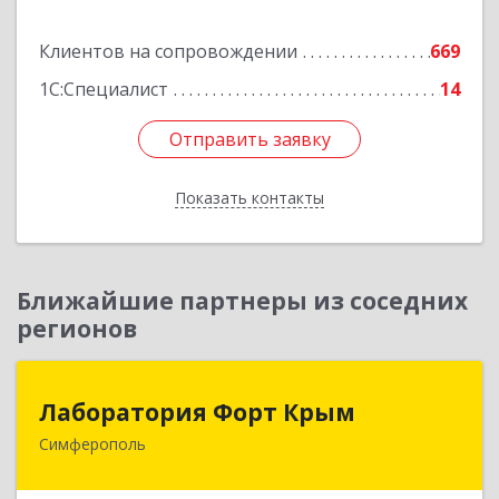
Подробнее
Клиентов на сопровождении
669
1С:Специалист
14
Отправить заявку
Отправить заявку
Показать контакты
Назад
Ближайшие партнеры из соседних
регионов
Лаборатория Форт Крым
Лаборатория Форт Крым
Симферополь
295034, Крым Респ, Симферополь г, Киевская
ул, дом № 79, оф.902