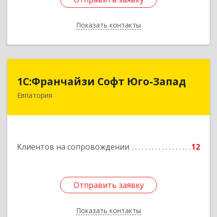
Показать контакты
Назад
1С:Франчайзи Софт Юго-Запад
1С:Франчайзи Софт Юго-Запад
Евпатория
297407, Крым Респ, Евпатория г, Победы пр-кт,
дом № 13, кв.45
Подробнее
Клиентов на сопровождении
12
Отправить заявку
Отправить заявку
Показать контакты
Назад