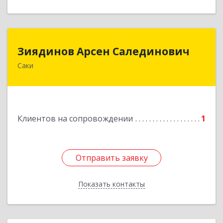
Зиядинов Арсен Салединович
Зиядинов Арсен Салединович
Саки
г.Саки, Интернациональная, 5/2, кв.1
Подробнее
Клиентов на сопровождении
1
Отправить заявку
Отправить заявку
Показать контакты
Назад