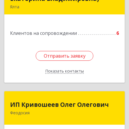
Ялта
98600, г. Ялта, ул. Свердлова, 24
Подробнее
Клиентов на сопровождении
6
Отправить заявку
Отправить заявку
Показать контакты
Назад
ИП Кривошеев Олег Олегович
ИП Кривошеев Олег Олегович
Феодосия
Подробнее