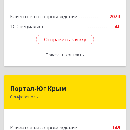
Подробнее
Клиентов на сопровождении
2079
1С:Специалист
41
Отправить заявку
Отправить заявку
Показать контакты
Назад
Портал-Юг Крым
Портал-Юг Крым
Симферополь
295015, Крым Респ, Симферополь г, Козлова ул,
дом № 27
Подробнее
Клиентов на сопровождении
146