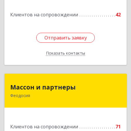
Клиентов на сопровождении
42
Отправить заявку
Отправить заявку
Показать контакты
Назад
Массон и партнеры
Массон и партнеры
Феодосия
298112, Крым Респ, Феодосия г, Крымская ул,
дом № 31
Подробнее
Клиентов на сопровождении
71