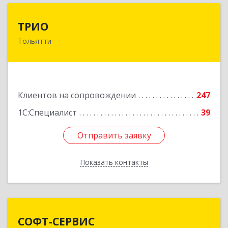
ТРИО
ТРИО
Тольятти
445004, Самарская обл, Тольятти г,
Автозаводское ш, дом № 21, оф.200
Подробнее
Клиентов на сопровождении
247
1С:Специалист
39
Отправить заявку
Отправить заявку
Показать контакты
Назад
СОФТ-СЕРВИС
СОФТ-СЕРВИС