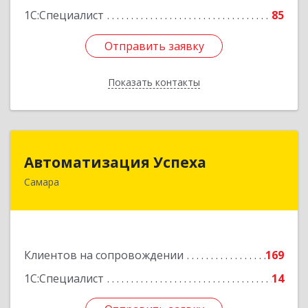
1С:Специалист
85
Отправить заявку
Отправить заявку
Показать контакты
Назад
Автоматизация Успеха
Автоматизация Успеха
Самара
443011, Самарская обл, Самара г, 22
Партсъезда ул, дом № 207, оф.14
Подробнее
Клиентов на сопровождении
169
1С:Специалист
14