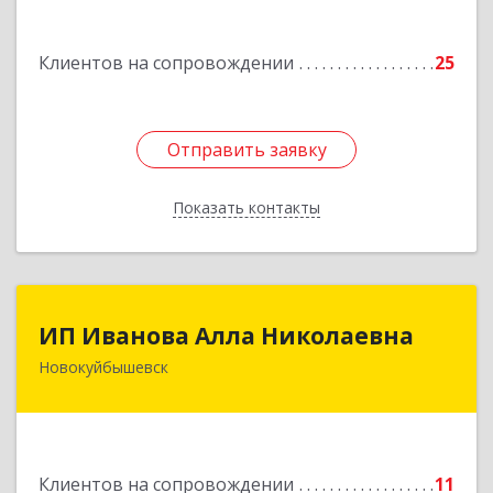
дом № 3, кв.85
Клиентов на сопровождении
25
Подробнее
Отправить заявку
Отправить заявку
Показать контакты
Назад
ИП Иванова Алла Николаевна
ИП Иванова Алла Николаевна
Новокуйбышевск
446 201, Самарская обл.,
г.Новокуйбышевск,ул.Ворошилова,д.30,кв.70
Подробнее
Клиентов на сопровождении
11