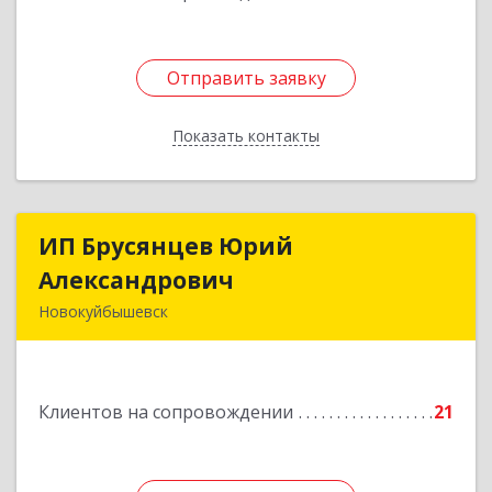
Отправить заявку
Отправить заявку
Показать контакты
Назад
ИП Брусянцев Юрий
ИП Брусянцев Юрий
Александрович
Александрович
Новокуйбышевск
446200, Самарская обл, Новокуйбышевск г,
Гагарина 11
Клиентов на сопровождении
21
Подробнее