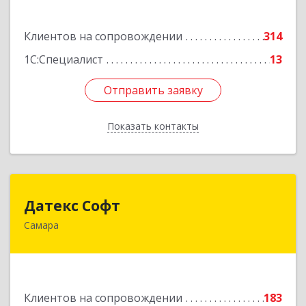
Подробнее
Клиентов на сопровождении
314
1С:Специалист
13
Отправить заявку
Отправить заявку
Показать контакты
Назад
Датекс Софт
Датекс Софт
Самара
443070, Самарская обл, Самара г, Партизанская
ул, дом № 86, оф.723
Подробнее
Клиентов на сопровождении
183