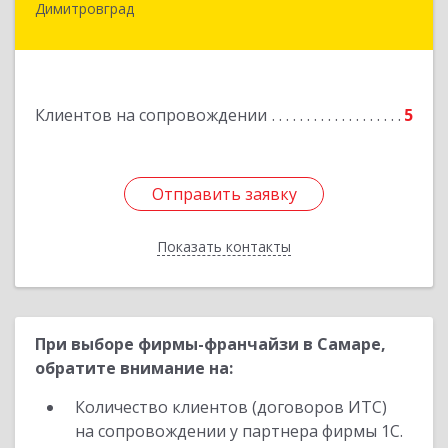
Димитровград
433505, Ульяновская обл., г. Димитровград, ул.
Западная, д. 34 - 14
Подробнее
Клиентов на сопровождении
5
Отправить заявку
Отправить заявку
Показать контакты
Назад
При выборе фирмы-франчайзи в Самаре,
обратите внимание на:
Количество клиентов (договоров ИТС)
на сопровождении у партнера фирмы 1С.