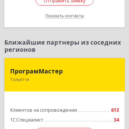
Отправить заявку
Отправить заявку
Показать контакты
Назад
Ближайшие партнеры из соседних
регионов
ПрограмМастер
ПрограмМастер
Тольятти
445004, Самарская обл, Тольятти г,
Автозаводское ш, дом № 51
Подробнее
Клиентов на сопровождении
613
1С:Специалист
34