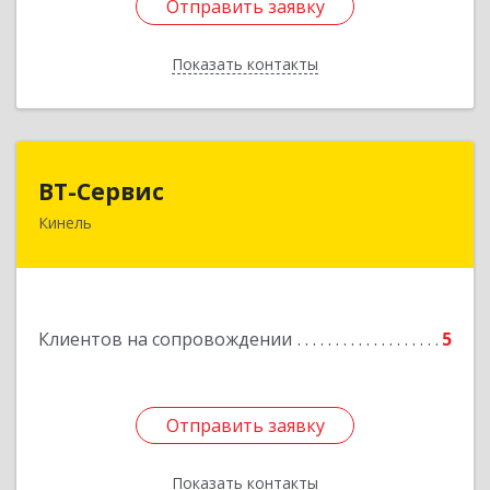
Отправить заявку
Отправить заявку
Показать контакты
Назад
ВТ-Сервис
ВТ-Сервис
Кинель
446436, Самарская обл, Кинель г, Маяковского
ул, дом № 61
Подробнее
Клиентов на сопровождении
5
Отправить заявку
Отправить заявку
Показать контакты
Назад