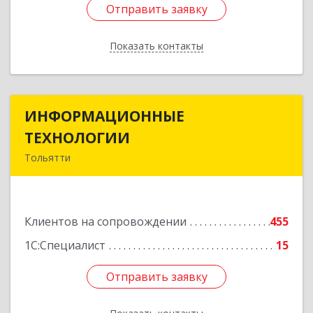
Отправить заявку
Отправить заявку
Показать контакты
Назад
ИНФОРМАЦИОННЫЕ
ИНФОРМАЦИОННЫЕ
ТЕХНОЛОГИИ
ТЕХНОЛОГИИ
Тольятти
445043, Самарская обл, Тольятти г, Южное ш,
дом № 161, корпус 2.1, оф.309А
Клиентов на сопровождении
455
Подробнее
1С:Специалист
15
Отправить заявку
Отправить заявку