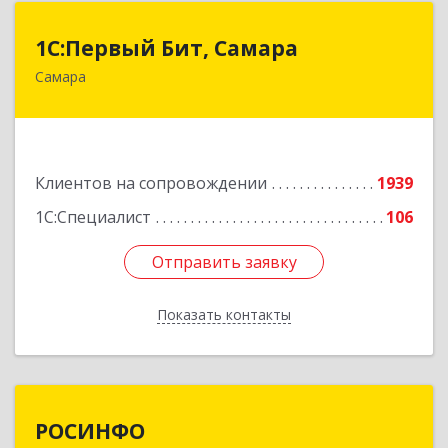
1С:Первый Бит, Самара
1С:Первый Бит, Самара
Самара
443013, Самарская обл, Самара г, Дачная ул,
дом № 24, пом.2/25
Подробнее
Клиентов на сопровождении
1939
1С:Специалист
106
Отправить заявку
Отправить заявку
Показать контакты
Назад
РОСИНФО
РОСИНФО