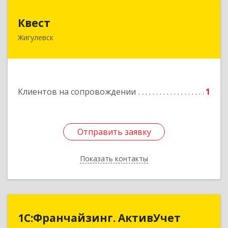
Квест
Квест
Жигулевск
445350, Самарская обл., Жигулевск, ул.Пушкина,
21, офис 4
Подробнее
Клиентов на сопровождении
1
Отправить заявку
Отправить заявку
Показать контакты
Назад
1С:Франчайзинг. АктивУчет
1С:Франчайзинг. АктивУчет