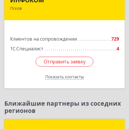
Псков
180000, Псковская обл, Псков г, Советская ул,
дом № 42г
Подробнее
Клиентов на сопровождении
729
1С:Специалист
4
Отправить заявку
Отправить заявку
Показать контакты
Назад
Ближайшие партнеры из соседних
регионов
ГК "ПЛАТАН"