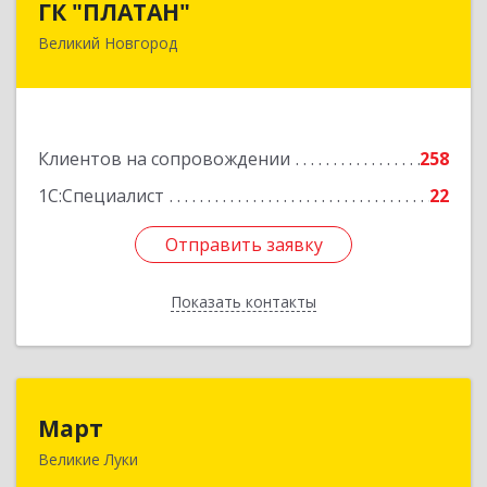
ГК "ПЛАТАН"
Великий Новгород
173003, Новгородская обл, Великий Новгород
г, Большая Санкт-Петербургская ул, дом № 80,
оф.17
Подробнее
Клиентов на сопровождении
258
1С:Специалист
22
Отправить заявку
Отправить заявку
Показать контакты
Назад
Март
Март
Великие Луки
182113, Псковская обл, Великие Луки г,