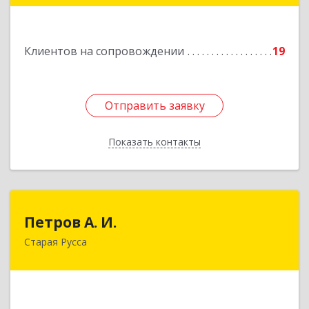
Подробнее
Клиентов на сопровождении
19
Отправить заявку
Отправить заявку
Показать контакты
Назад
Петров А. И.
Петров А. И.
Старая Русса
Старая Русса, пер.Волотовский, д.23
Подробнее