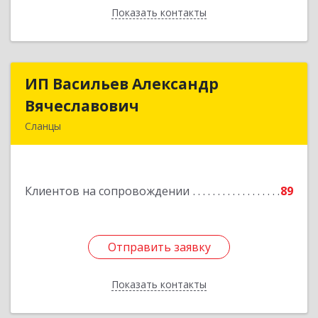
Показать контакты
Назад
ИП Васильев Александр
ИП Васильев Александр
Вячеславович
Вячеславович
Сланцы
Ленинградская обл, Сланцы г, Спортивная ул,
дом № 2
Клиентов на сопровождении
89
Подробнее
Отправить заявку
Отправить заявку
Показать контакты
Назад