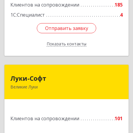
Клиентов на сопровождении
185
1С:Специалист
4
Отправить заявку
Отправить заявку
Показать контакты
Назад
Луки-Софт
Луки-Софт
Великие Луки
182113, Псковская обл, Великие Луки г,
Октябрьский пр-кт, дом № 56А, оф.2
Подробнее
Клиентов на сопровождении
101