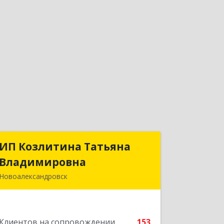
ИП Козлитина Татьяна
ИП Козлитина Татьяна
Владимировна
Владимировна
Новоалександровск
356000, Ставропольский край,
Новоалександровск г, Гайдара пер,
дом № 25
Клиентов на сопровождении
153