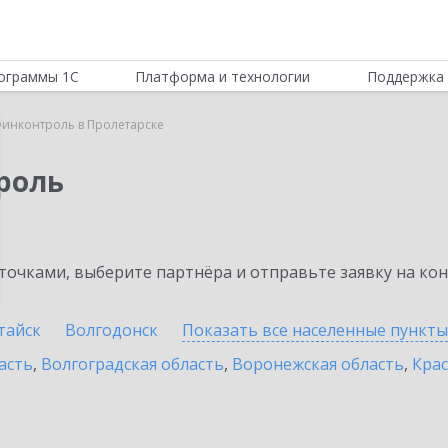
ограммы 1С
Платформа и технологии
Поддержка 
инконтроль в Пролетарске
роль
очками, выберите партнёра и отправьте заявку на ко
тайск
Волгодонск
Показать все населенные
пункты
асть
,
Волгоградская область
,
Воронежская область
,
Крас