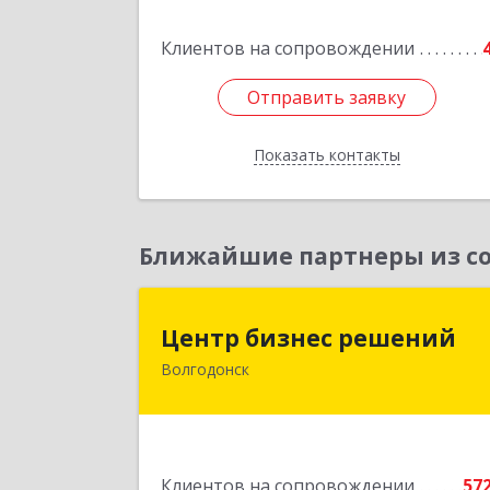
Клиентов на сопровождении
Отправить заявку
Отправить заявку
Показать контакты
Назад
Ближайшие партнеры из со
Центр бизнес решени
Центр бизнес решений
Волгодонск
347375, Ростовская обл, Волгодонск г
Курчатова пр-кт, дом № 45, кв.
Подробне
Клиентов на сопровождении
57