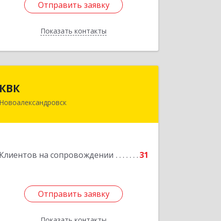
Отправить заявку
Отправить заявку
Показать контакты
Назад
КВК
КВК
Новоалександровск
356000, Ставропольский край,
Новоалександровск г, Маршала
Жукова ул, дом № 50
Подробнее
Клиентов на сопровождении
31
Отправить заявку
Отправить заявку
Показать контакты
Назад