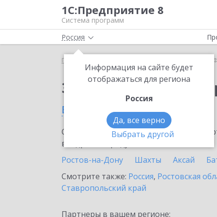
1С:Предприятие 8
Система программ
Россия
Пр
Главная
Сервисы ИТС
1С-Финконтроль
1С-Ф
Информация на сайте будет
отображаться для региона
Заказать 1С-Финконт
Россия
в Пролетарске
Да, все верно
Ознакомьтесь с информационными карт
Выбрать другой
внедрение продукта.
Ростов-на-Дону
Шахты
Аксай
Ба
Смотрите также:
Россия
,
Ростовская обл
Ставропольский край
Партнеры в вашем регионе: